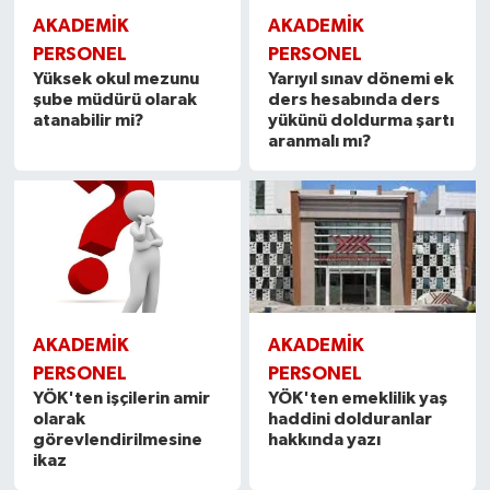
AKADEMİK
AKADEMİK
PERSONEL
PERSONEL
Yüksek okul mezunu
Yarıyıl sınav dönemi ek
şube müdürü olarak
ders hesabında ders
atanabilir mi?
yükünü doldurma şartı
aranmalı mı?
AKADEMİK
AKADEMİK
PERSONEL
PERSONEL
YÖK'ten işçilerin amir
YÖK'ten emeklilik yaş
olarak
haddini dolduranlar
görevlendirilmesine
hakkında yazı
ikaz