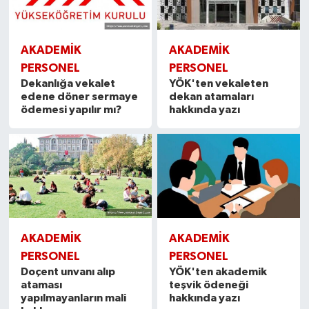
AKADEMİK
AKADEMİK
PERSONEL
PERSONEL
Dekanlığa vekalet
YÖK'ten vekaleten
edene döner sermaye
dekan atamaları
ödemesi yapılır mı?
hakkında yazı
AKADEMİK
AKADEMİK
PERSONEL
PERSONEL
Doçent unvanı alıp
YÖK'ten akademik
ataması
teşvik ödeneği
yapılmayanların mali
hakkında yazı