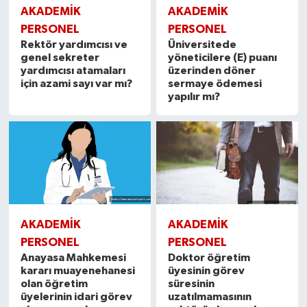
AKADEMİK
AKADEMİK
PERSONEL
PERSONEL
Rektör yardımcısı ve
Üniversitede
genel sekreter
yöneticilere (E) puanı
yardımcısı atamaları
üzerinden döner
için azami sayı var mı?
sermaye ödemesi
yapılır mı?
AKADEMİK
AKADEMİK
PERSONEL
PERSONEL
Anayasa Mahkemesi
Doktor öğretim
kararı muayenehanesi
üyesinin görev
olan öğretim
süresinin
üyelerinin idari görev
uzatılmamasının