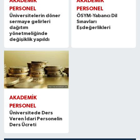
AKADEMİK
AKADEMİK
PERSONEL
PERSONEL
Üniversitelerin döner
ÖSYM-Yabancı Dil
sermaye gelirleri
Sınavları
dağıtım
Eşdeğerlikleri
yönetmeliğinde
değişiklik yapıldı
AKADEMİK
PERSONEL
Üniversitede Ders
Veren İdari Personelin
Ders Ücreti