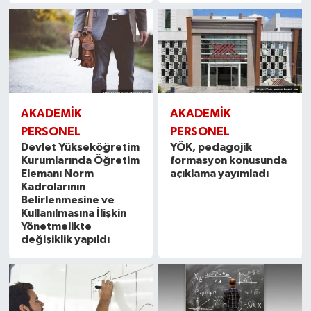
AKADEMİK
AKADEMİK
PERSONEL
PERSONEL
Devlet Yükseköğretim
YÖK, pedagojik
Kurumlarında Öğretim
formasyon konusunda
Elemanı Norm
açıklama yayımladı
Kadrolarının
Belirlenmesine ve
Kullanılmasına İlişkin
Yönetmelikte
değişiklik yapıldı