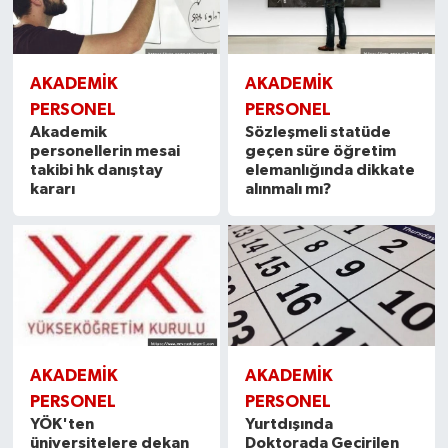
AKADEMİK
AKADEMİK
PERSONEL
PERSONEL
Akademik
Sözleşmeli statüde
personellerin mesai
geçen süre öğretim
takibi hk danıştay
elemanlığında dikkate
kararı
alınmalı mı?
AKADEMİK
AKADEMİK
PERSONEL
PERSONEL
YÖK'ten
Yurtdışında
üniversitelere dekan
Doktorada Geçirilen