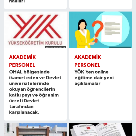
hakları
AKADEMİK
AKADEMİK
PERSONEL
PERSONEL
OHAL bölgesinde
YÖK'ten online
ikamet eden ve Devlet
eğitime dair yeni
üniversitelerinde
açıklamalar
okuyan öğrencilerin
katkı payı ve öğrenim
ücreti Devlet
tarafından
karşılanacak.