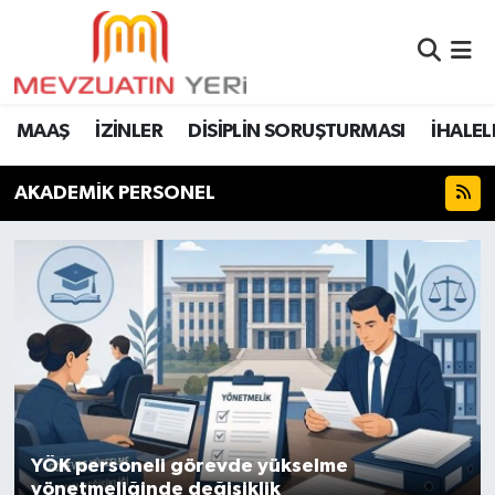
MAAŞ
İZİNLER
DİSİPLİN SORUŞTURMASI
İHALEL
AKADEMİK PERSONEL
YÖK personeli görevde yükselme
yönetmeliğinde değişiklik