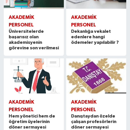
AKADEMİK
AKADEMİK
PERSONEL
PERSONEL
Üniversitelerde
Dekanlığa vekalet
başarısız olan
edenlere hangi
akademisyenin
ödemeler yapılabilir ?
görevine son verilmesi
AKADEMİK
AKADEMİK
PERSONEL
PERSONEL
Hem yönetici hem de
Danıştaydan özelde
öğretim üyelerinin
çalışan profesörlerin
döner sermayesi
döner sermayesi