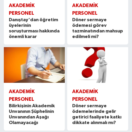
AKADEMİK
AKADEMİK
PERSONEL
PERSONEL
Danıştay'dan öğretim
Döner sermaye
üyelerinin
ödemesi görev
soruşturması hakkında
tazminatından mahsup
önemli karar
edilmeli mi?
AKADEMİK
AKADEMİK
PERSONEL
PERSONEL
Bilirkişinin Akademik
Döner sermaye
Unvanının Şüphelinin
ödemelerinde gelir
Unvanından Aşağı
getirici faaliyete katkı
Olamayacağı
dikkate alınmalı mı?