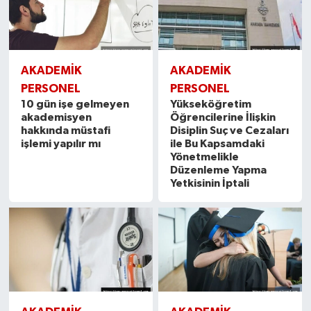
AKADEMİK
AKADEMİK
PERSONEL
PERSONEL
10 gün işe gelmeyen
Yükseköğretim
akademisyen
Öğrencilerine İlişkin
hakkında müstafi
Disiplin Suç ve Cezaları
işlemi yapılır mı
ile Bu Kapsamdaki
Yönetmelikle
Düzenleme Yapma
Yetkisinin İptali