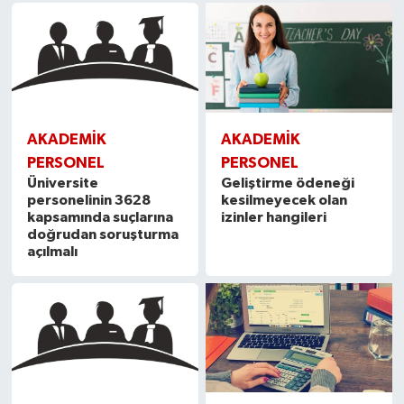
AKADEMİK
AKADEMİK
PERSONEL
PERSONEL
Üniversite
Geliştirme ödeneği
personelinin 3628
kesilmeyecek olan
kapsamında suçlarına
izinler hangileri
doğrudan soruşturma
açılmalı