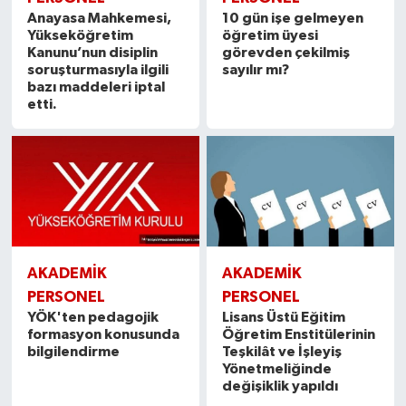
Anayasa Mahkemesi,
10 gün işe gelmeyen
Yükseköğretim
öğretim üyesi
Kanunu’nun disiplin
görevden çekilmiş
soruşturmasıyla ilgili
sayılır mı?
bazı maddeleri iptal
etti.
AKADEMİK
AKADEMİK
PERSONEL
PERSONEL
YÖK'ten pedagojik
Lisans Üstü Eğitim
formasyon konusunda
Öğretim Enstitülerinin
bilgilendirme
Teşkilât ve İşleyiş
Yönetmeliğinde
değişiklik yapıldı