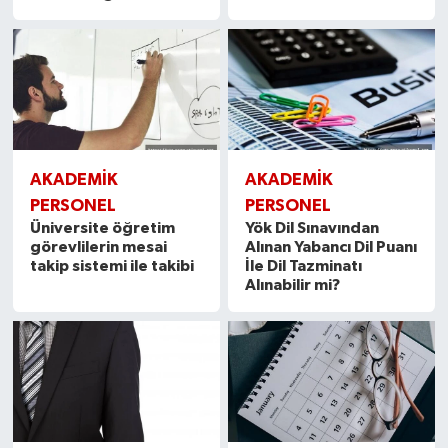
AKADEMİK
AKADEMİK
PERSONEL
PERSONEL
Üniversite öğretim
Yök Dil Sınavından
görevlilerin mesai
Alınan Yabancı Dil Puanı
takip sistemi ile takibi
İle Dil Tazminatı
Alınabilir mi?