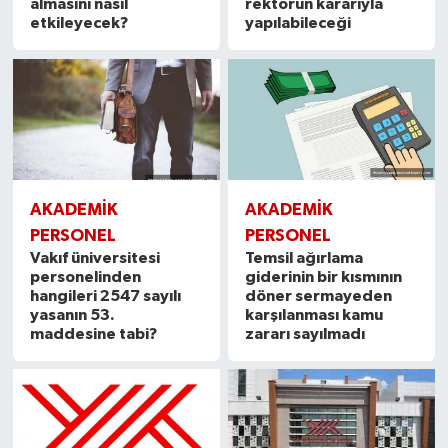
almasını nasıl
rektörün kararıyla
etkileyecek?
yapılabileceği
AKADEMİK
AKADEMİK
PERSONEL
PERSONEL
Vakıf üniversitesi
Temsil ağırlama
personelinden
giderinin bir kısmının
hangileri 2547 sayılı
döner sermayeden
yasanın 53.
karşılanması kamu
maddesine tabi?
zararı sayılmadı