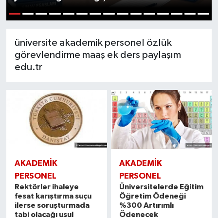
1
2
3
4
5
6
7
8
9
10
11
12
13
14
15
üniversite akademik personel özlük
görevlendirme maaş ek ders paylaşım
edu.tr
AKADEMİK
AKADEMİK
PERSONEL
PERSONEL
Rektörler ihaleye
Üniversitelerde Eğitim
fesat karıştırma suçu
Öğretim Ödeneği
ilerse soruşturmada
%300 Artırımlı
tabi olacağı usul
Ödenecek