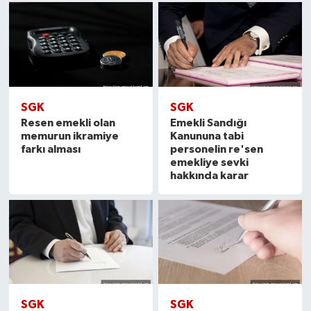
SGK
SGK
Resen emekli olan
Emekli Sandığı
memurun ikramiye
Kanununa tabi
farkı alması
personelin re'sen
emekliye sevki
hakkında karar
SGK
SGK