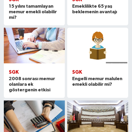
15 yılını tamamlayan
Emeklilikte 65 yaş
memur emekli olabilir
beklemenin avantajı
mi?
SGK
SGK
2008 sonrası memur
Engelli memur malulen
olanlara ek
emekli olabilir mi?
göstergenin etkisi