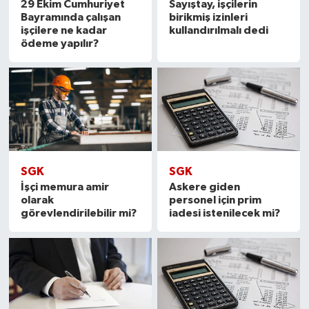
29 Ekim Cumhuriyet
Sayıştay, işçilerin
Bayramında çalışan
birikmiş izinleri
işçilere ne kadar
kullandırılmalı dedi
ödeme yapılır?
SGK
SGK
İşçi memura amir
Askere giden
olarak
personel için prim
görevlendirilebilir mi?
iadesi istenilecek mi?