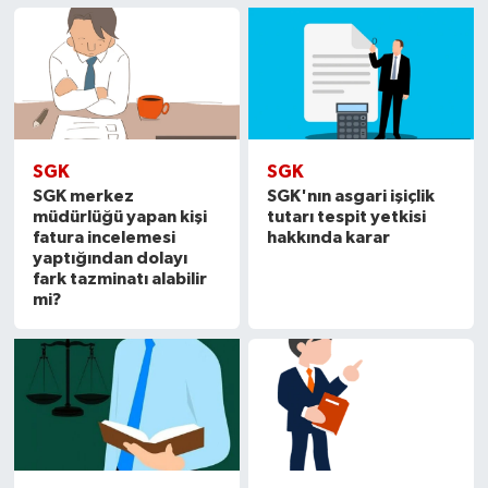
SGK
SGK
SGK merkez
SGK'nın asgari işiçlik
müdürlüğü yapan kişi
tutarı tespit yetkisi
fatura incelemesi
hakkında karar
yaptığından dolayı
fark tazminatı alabilir
mi?