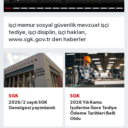
1
2
3
4
5
6
7
8
9
10
11
12
13
14
15
işçi memur sosyal güvenlik mevzuat işçi
tediye, işçi disiplin, işçi hakları,
www.sgk.gov.tr den haberler
SGK
SGK
2026/2 sayılı SGK
2026 Yılı Kamu
Genelgesi yayımlandı
İşçilerine İlave Tediye
Ödeme Tarihleri Belli
Oldu