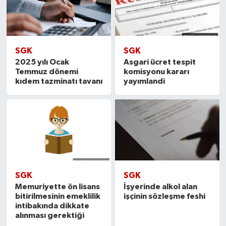
SGK
SGK
2025 yılı Ocak
Asgari ücret tespit
Temmuz dönemi
komisyonu kararı
kıdem tazminatı tavanı
yayımlandi
SGK
SGK
Memuriyette ön lisans
İşyerinde alkol alan
bitirilmesinin emeklilik
işçinin sözleşme feshi
intibakında dikkate
alınması gerektiği