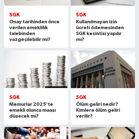
SGK
SGK
Onay tarihinden önce
Kullanılmayan izin
verilen emeklilik
ücreti ödemesinden
talebinden
SGK kesintisi yapılır
vazgeçilebilir mi?
mı?
SGK
SGK
Memurlar 2025'te
Ölüm geliri nedir?
emekli olunca maaşı
Kimlere ölüm geliri
düşecek mi?
verilir?