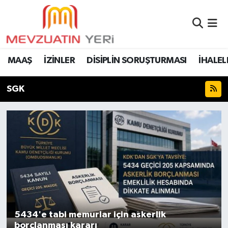
MAAŞ
İZİNLER
DİSİPLİN SORUŞTURMASI
İHALEL
SGK
5434'e tabi memurlar için askerlik
borçlanması kararı