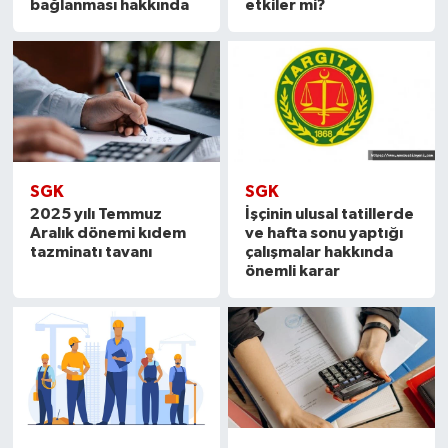
bağlanması hakkında
etkiler mi?
SGK
SGK
2025 yılı Temmuz
İşçinin ulusal tatillerde
Aralık dönemi kıdem
ve hafta sonu yaptığı
tazminatı tavanı
çalışmalar hakkında
önemli karar