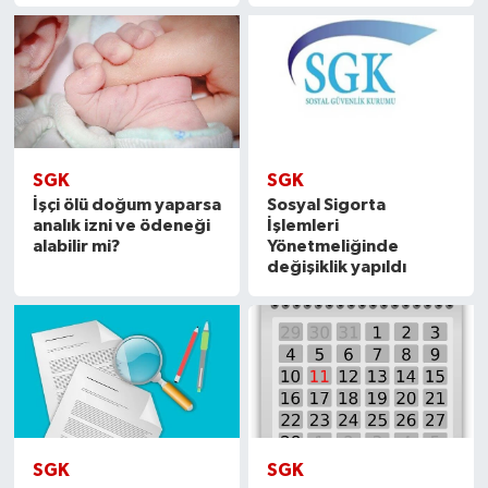
SGK
SGK
İşçi ölü doğum yaparsa
Sosyal Sigorta
analık izni ve ödeneği
İşlemleri
alabilir mi?
Yönetmeliğinde
değişiklik yapıldı
SGK
SGK