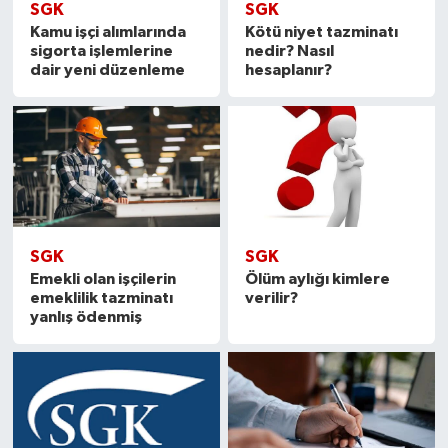
SGK
SGK
Kamu işçi alımlarında
Kötü niyet tazminatı
sigorta işlemlerine
nedir? Nasıl
dair yeni düzenleme
hesaplanır?
SGK
SGK
Emekli olan işçilerin
Ölüm aylığı kimlere
emeklilik tazminatı
verilir?
yanlış ödenmiş