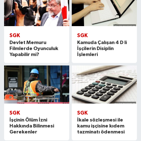
SGK
SGK
Devlet Memuru
Kamuda Çalışan 4 D li
Filmlerde Oyunculuk
İşçilerin Disiplin
Yapabilir mi?
İşlemleri
SGK
SGK
İşçinin Ölüm İzni
İkale sözleşmesi ile
Hakkında Bilinmesi
kamu işçisine kıdem
Gerekenler
tazminatı ödenmesi