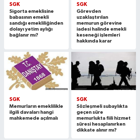
SGK
SGK
Sigorta emeklisine
Görevden
babasının emekli
uzaklaştırılan
sandığı emekliliğinden
memurun görevine
dolayı yetim aylığı
iadesi halinde emekli
bağlanır mı?
keseneği işlemleri
hakkında karar
SGK
SGK
Memurların emeklilikle
Sözleşmeli subaylıkta
ilgili davaları hangi
geçen süre
mahkemede açılmalı
memurlukta fiili hizmet
süresi hesaplanırken
dikkate alınır mı?