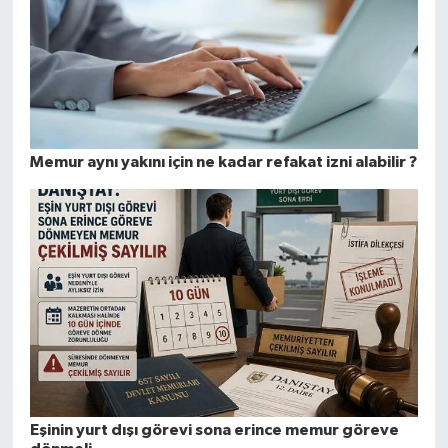
Memur aynı yakını için ne kadar refakat izni alabilir ?
Eşinin yurt dışı görevi sona erince memur göreve