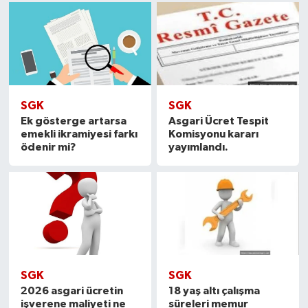
SGK
SGK
Ek gösterge artarsa
Asgari Ücret Tespit
emekli ikramiyesi farkı
Komisyonu kararı
ödenir mi?
yayımlandı.
SGK
SGK
2026 asgari ücretin
18 yaş altı çalışma
işverene maliyeti ne
süreleri memur