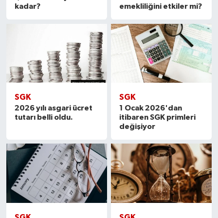
kadar?
emekliliğini etkiler mi?
SGK
SGK
2026 yılı asgari ücret
1 Ocak 2026'dan
tutarı belli oldu.
itibaren SGK primleri
değişiyor
SGK
SGK