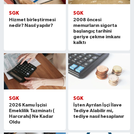
SGK
SGK
Hizmet birleştirmesi
2008 öncesi
nedir? Nasıl yapılır?
memurların sigorta
başlangıç tarihini
geriye çekme imkanı
kalktı
SGK
SGK
2026 Kamu İşçisi
İşten Ayrılan İşçi İlave
Emeklilik Tazminatı (
Tediye Alabilir mi,
Harcırahı) Ne Kadar
tediye nasıl hesaplanır
Oldu