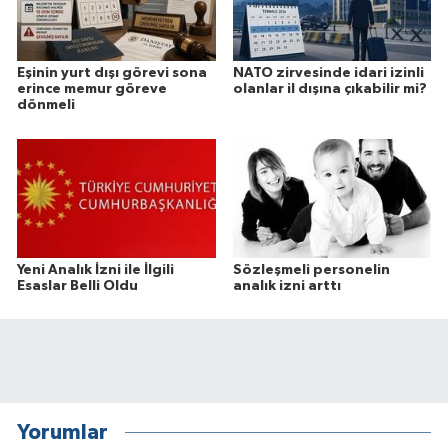
Eşinin yurt dışı görevi sona
NATO zirvesinde idari izinli
erince memur göreve
olanlar il dışına çıkabilir mi?
dönmeli
Yeni Analık İzni ile İlgili
Sözleşmeli personelin
Esaslar Belli Oldu
analık izni arttı
Yorumlar