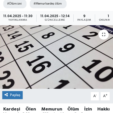
#Ölüm izni
#Memur kardeş ölüm
11.04.2025 - 11:30
11.04.2025 - 12:14
9
1 D
YAYINLANMA
GÜNCELLEME
PAYLAŞIM
OKUNMA 
Paylaş
-
+
A
A
Kardeşi Ölen Memurun Ölüm İzin Hakkı