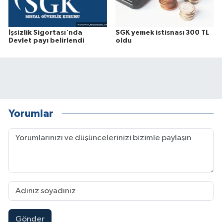
İşsizlik Sigortası'nda
SGK yemek istisnası 300 TL
Devlet payı belirlendi
oldu
Yorumlar
Gönder