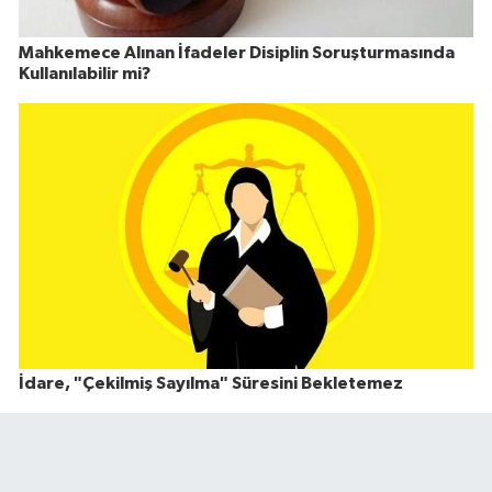
Mahkemece Alınan İfadeler Disiplin Soruşturmasında
Kullanılabilir mi?
İdare, "Çekilmiş Sayılma" Süresini Bekletemez