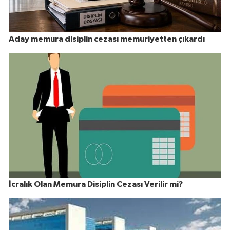
Aday memura disiplin cezası memuriyetten çıkardı
İcralık Olan Memura Disiplin Cezası Verilir mi?