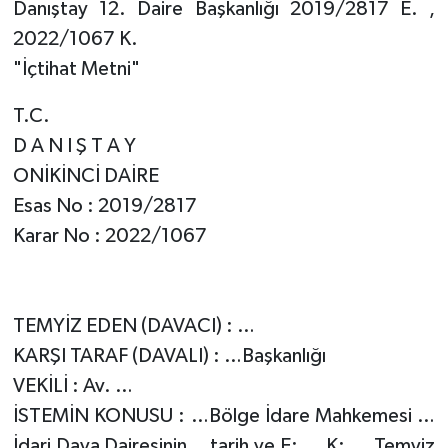
Danıştay 12. Daire Başkanlığı 2019/2817 E. ,
2022/1067 K.
"İçtihat Metni"
T.C.
D A N I Ş T A Y
ONİKİNCİ DAİRE
Esas No : 2019/2817
Karar No : 2022/1067
TEMYİZ EDEN (DAVACI) : …
KARŞI TARAF (DAVALI) : …Başkanlığı
VEKİLİ : Av. …
İSTEMİN KONUSU : …Bölge İdare Mahkemesi …
İdari Dava Dairesinin …tarih ve E:…, K:…, Temyiz