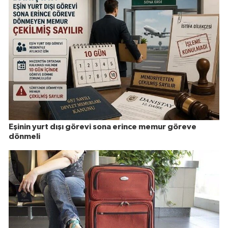
Eşinin yurt dışı görevi sona erince memur göreve
dönmeli