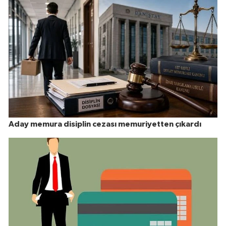
Aday memura disiplin cezası memuriyetten çıkardı