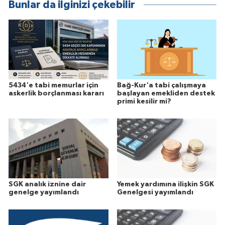
Bunlar da ilginizi çekebilir
5434'e tabi memurlar için
Bağ-Kur'a tabi çalışmaya
askerlik borçlanması kararı
başlayan emekliden destek
primi kesilir mi?
SGK analık iznine dair
Yemek yardımına ilişkin SGK
genelge yayımlandı
Genelgesi yayımlandı