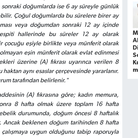
sonraki doğumlarda ise 6 ay süreyle günlük
şabilir. Çoğul doğumlarda bu sürelere birer ay
oğması veya doğumdan sonraki 12 ay içinde
M
spiti hallerinde bu süreler 12 ay olarak
A
r çocuğu eşiyle birlikte veya münferit olarak
D
olmayan eşin münferit olarak evlat edinmesi
S
kleri üzerine (A) fıkrası uyarınca verilen 8
Ku
m
bu haktan aynı esaslar çerçevesinde yararlanır.
rum tarafından belirlenir."
desinin (A) fıkrasına göre; kadın memura,
ra 8 hafta olmak üzere toplam 16 hafta
l gebelik durumunda, doğum öncesi 8 haftalık
nir. Ancak beklenen doğum tarihinden 8 hafta
 çalışmaya uygun olduğunu tabip raporuyla