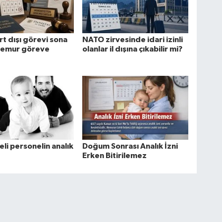
rt dışı görevi sona
NATO zirvesinde idari izinli
memur göreve
olanlar il dışına çıkabilir mi?
li personelin analık
Doğum Sonrası Analık İzni
Erken Bitirilemez