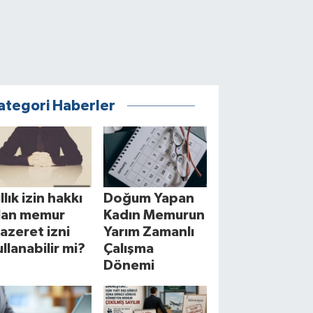
ategori Haberler
llık izin hakkı
Doğum Yapan
lan memur
Kadın Memurun
azeret izni
Yarım Zamanlı
ullanabilir mi?
Çalışma
Dönemi