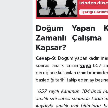
izinden düşe
İçeriği Görünt
Doğum Yapan K
Zamanlı Çalışma
Kapsar?
Cevap-9:
Doğum yapan kadın mem
sonrası analık izninin
veya
657 say
gereğince kullanılan iznin bitimind
başladığı tarihi takip eden ay başı
"657 sayılı Kanunun 104'üncü mad
analık izni süresi sonunda kadın 
kaydıyla analık izni bitiminde b