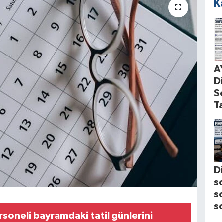
K
A
D
S
T
D
s
s
s
soneli bayramdaki tatil günlerini