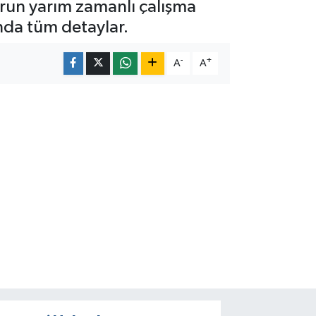
un yarım zamanlı çalışma
ında tüm detaylar.
-
+
A
A