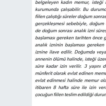
belgeleyen kadın memur, isteği
kurumunda çalışabilir. Bu duru
fiilen çalıştığı süreler doğum sonr
gerçekleşmesi sebebiyle, doğum ö
de doğum sonrası analık izni süres
başlaması gereken tarihten önce 
analık izninin başlaması gereken
iznine ilave edilir. Doğumda veya
annenin ölümü halinde, isteği üz
süre kadar izin verilir. 3 yaşını
münferit olarak evlat edinen memu
evlat edinmesi halinde memur olan
itibaren 8 hafta süre ile izin ver
çocuğun fiilen teslim edildiği duru