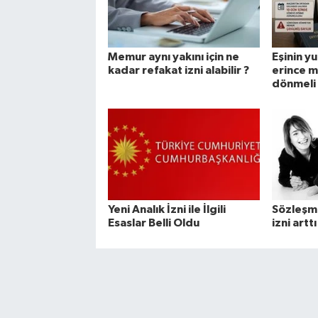
Memur aynı yakını için ne
Eşinin yu
kadar refakat izni alabilir ?
erince 
dönmeli
Yeni Analık İzni ile İlgili
Sözleşme
Esaslar Belli Oldu
izni arttı