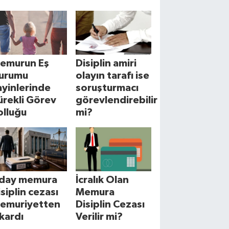
emurun Eş
Disiplin amiri
urumu
olayın tarafı ise
ayinlerinde
soruşturmacı
ürekli Görev
görevlendirebilir
olluğu
mi?
day memura
İcralık Olan
isiplin cezası
Memura
emuriyetten
Disiplin Cezası
ıkardı
Verilir mi?