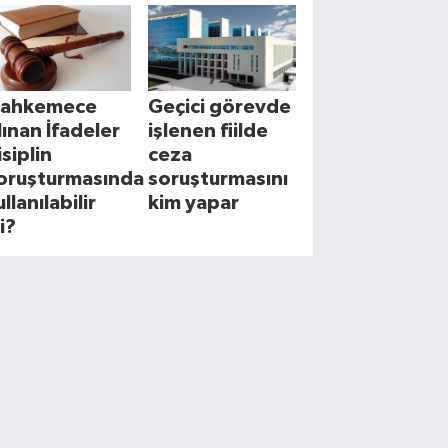
ahkemece
Geçici görevde
lınan İfadeler
işlenen fiilde
isiplin
ceza
oruşturmasında
soruşturmasını
llanılabilir
kim yapar
i?