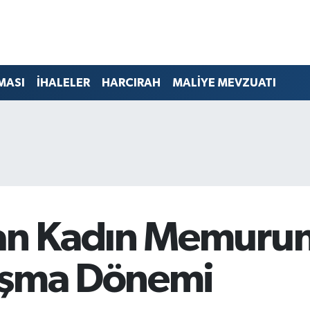
MASI
İHALELER
HARCIRAH
MALİYE MEVZUATI
n Kadın Memurun
ışma Dönemi