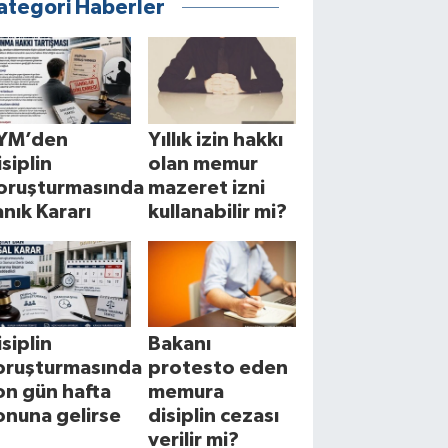
ategori Haberler
YM’den
Yıllık izin hakkı
isiplin
olan memur
oruşturmasında
mazeret izni
anık Kararı
kullanabilir mi?
isiplin
Bakanı
oruşturmasında
protesto eden
on gün hafta
memura
onuna gelirse
disiplin cezası
verilir mi?