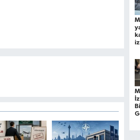
M
y
k
iz
M
İ
B
G