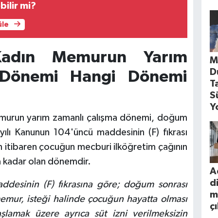
bilir mi?
üle
adın Memurun Yarım
M
D
 Dönemi Hangi Dönemi
T
S
Y
urun yarım zamanlı çalışma dönemi, doğum
ılı Kanunun 104'üncü maddesinin (F) fıkrası
en itibaren çocuğun mecburi ilköğretim çağının
na kadar olan dönemdir.
A
d
desinin (F) fıkrasına göre; doğum sonrası
m
memur, isteği halinde çocuğun hayatta olması
ç
aşlamak üzere ayrıca süt izni verilmeksizin