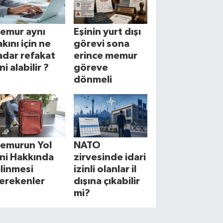
emur aynı
Eşinin yurt dışı
akını için ne
görevi sona
adar refakat
erince memur
ni alabilir ?
göreve
dönmeli
emurun Yol
NATO
zni Hakkında
zirvesinde idari
ilinmesi
izinli olanlar il
erekenler
dışına çıkabilir
mi?