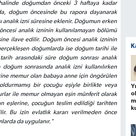
 halinde doğumdan önceki 3 haftaya kadar
mda, doğum öncesinde bu rapora dayanarak
ası analık izni süresine eklenir. Doğumun erken
ncesi analık izninin kullanılamayan bölümü
ine ilave edilir. Doğum öncesi analık izninin
K
gerçekleşen doğumlarda ise doğum tarihi ile
 tarih arasındaki süre doğum sonrası analık
 doğum sonrasında analık izni kullanılırken
erine memur olan babaya anne için öngörülen
 doldurmamış bir çocuğu eşiyle birlikte veya
Yı
o
rlar ile memur olmayan eşin münferit olarak
m
 eşlerine, çocuğun teslim edildiği tarihten
k
ilir. Bu izin evlatlık kararı verilmeden önce
mlarda da uygulanır."