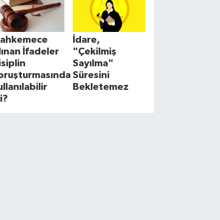
ahkemece
İdare,
lınan İfadeler
"Çekilmiş
isiplin
Sayılma"
oruşturmasında
Süresini
llanılabilir
Bekletemez
i?