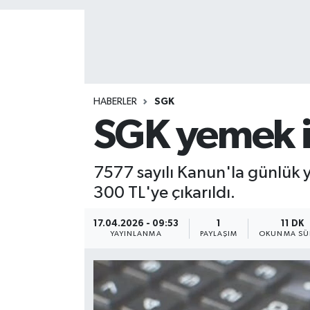
HABERLER
SGK
SGK yemek is
7577 sayılı Kanun'la günlük 
300 TL'ye çıkarıldı.
17.04.2026 - 09:53
1
11 DK
YAYINLANMA
PAYLAŞIM
OKUNMA SÜ