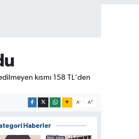
du
 edilmeyen kısmı 158 TL'den
-
+
A
A
ategori Haberler