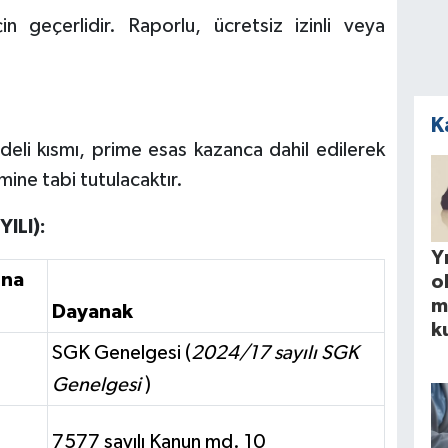
için geçerlidir. Raporlu, ücretsiz izinli veya
K
eli kısmı, prime esas kazanca dahil edilerek
imine tabi tutulacaktır.
ILI):
Yı
sna
o
m
Dayanak
k
SGK Genelgesi (
2024/17 sayılı SGK
Genelgesi
)
7577 sayılı Kanun md. 10