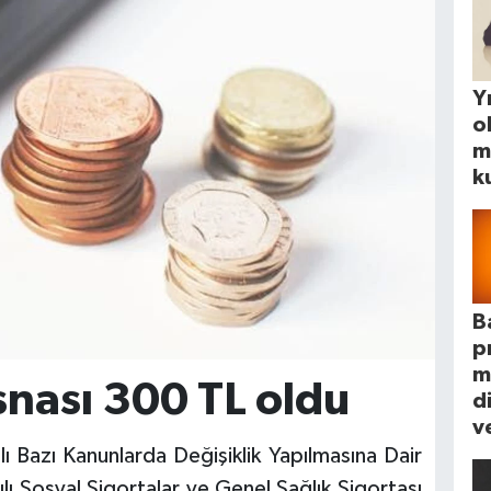
Yı
o
m
k
B
p
m
nası 300 TL oldu
d
ve
ı Bazı Kanunlarda Değişiklik Yapılmasına Dair
ı Sosyal Sigortalar ve Genel Sağlık Sigortası