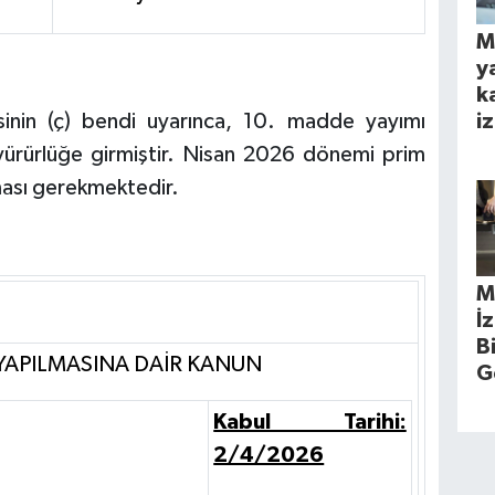
M
y
k
inin (ç) bendi uyarınca, 10. madde yayımı
iz
yürürlüğe girmiştir. Nisan 2026 dönemi prim
lması gerekmektedir.
M
İ
B
 YAPILMASINA DAİR KANUN
G
Kabul Tarihi:
2/4/2026