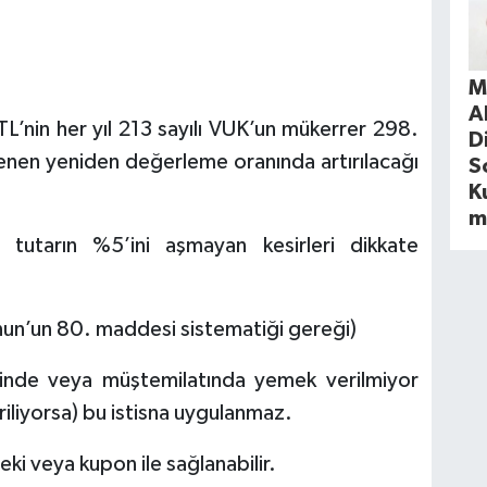
M
A
L’nin her yıl 213 sayılı VUK’un mükerrer 298.
D
lenen yeniden değerleme oranında artırılacağı
S
Ku
m
 tutarın %5’ini aşmayan kesirleri dikkate
Kanun’un 80. maddesi sistematiği gereği)
erinde veya müştemilatında yemek verilmiyor
riliyorsa) bu istisna uygulanmaz.
eki veya kupon ile sağlanabilir.