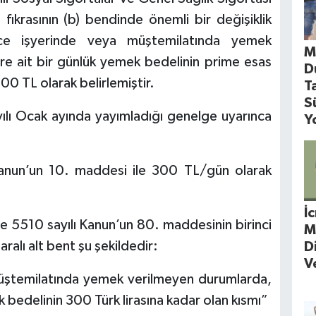
fıkrasının (b) bendinde önemli bir değişiklik
lerce işyerinde veya müştemilatında yemek
M
ere ait bir günlük yemek bedelinin prime esas
D
00 TL olarak belirlemiştir.
T
S
yılı Ocak ayında yayımladığı genelge uyarınca
Y
 Kanun’un 10. maddesi ile 300 TL/gün olarak
İ
e 5510 sayılı Kanun’un 80. maddesinin birinci
M
ralı alt bent şu şekildedir:
D
V
müştemilatında yemek verilmeyen durumlarda,
k bedelinin 300 Türk lirasına kadar olan kısmı”