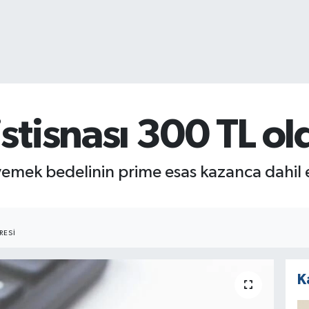
tisnası 300 TL ol
yemek bedelinin prime esas kazanca dahil
RESI
K