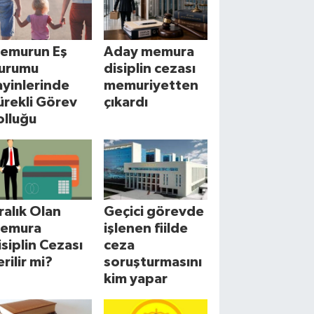
emurun Eş
Aday memura
urumu
disiplin cezası
ayinlerinde
memuriyetten
ürekli Görev
çıkardı
olluğu
cralık Olan
Geçici görevde
emura
işlenen fiilde
isiplin Cezası
ceza
erilir mi?
soruşturmasını
kim yapar