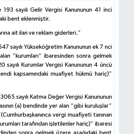
 193 sayılı Gelir Vergisi Kanununun 41 inci
aki bent eklenmiştir.
ına ait ilan ve reklam giderleri.”
2547 sayılı Yükseköğretim Kanununun ek 7 nci
r alan “kurumları” ibaresinden sonra gelmek
0 sayılı Kurumlar Vergisi Kanununun 4 üncü
) bendi kapsamındaki muafiyet hükmü hariç)”
 3065 sayılı Katma Değer Vergisi Kanununun
asının (a) bendinde yer alan “gibi kuruluşlar”
“(Cumhurbaşkanınca vergi muafiyeti tanınan
rumları tarafından işletilenler hariç)” ibaresi
endinden sonra gelmek üzere aşağıdaki bent