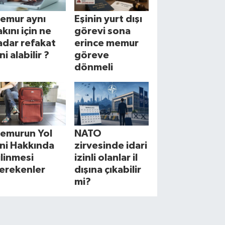
emur aynı
Eşinin yurt dışı
akını için ne
görevi sona
adar refakat
erince memur
ni alabilir ?
göreve
dönmeli
emurun Yol
NATO
zni Hakkında
zirvesinde idari
ilinmesi
izinli olanlar il
erekenler
dışına çıkabilir
mi?