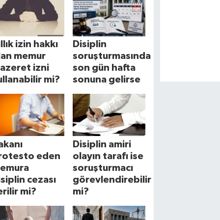
llık izin hakkı
Disiplin
lan memur
soruşturmasında
azeret izni
son gün hafta
ullanabilir mi?
sonuna gelirse
akanı
Disiplin amiri
rotesto eden
olayın tarafı ise
emura
soruşturmacı
isiplin cezası
görevlendirebilir
rilir mi?
mi?