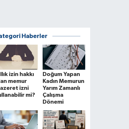
ategori Haberler
llık izin hakkı
Doğum Yapan
lan memur
Kadın Memurun
azeret izni
Yarım Zamanlı
ullanabilir mi?
Çalışma
Dönemi