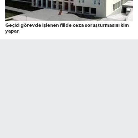
Geçici görevde işlenen fiilde ceza soruşturmasını kim
yapar