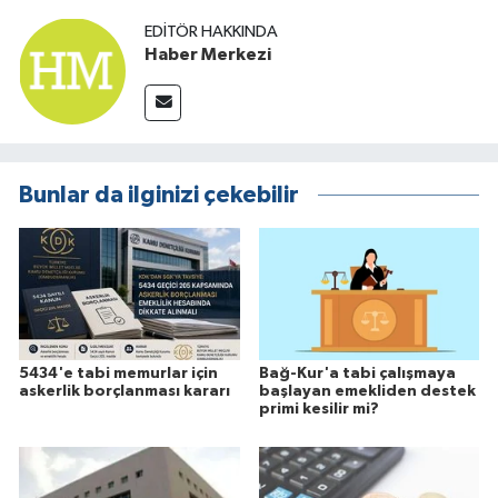
EDITÖR HAKKINDA
Haber Merkezi
Bunlar da ilginizi çekebilir
5434'e tabi memurlar için
Bağ-Kur'a tabi çalışmaya
askerlik borçlanması kararı
başlayan emekliden destek
primi kesilir mi?