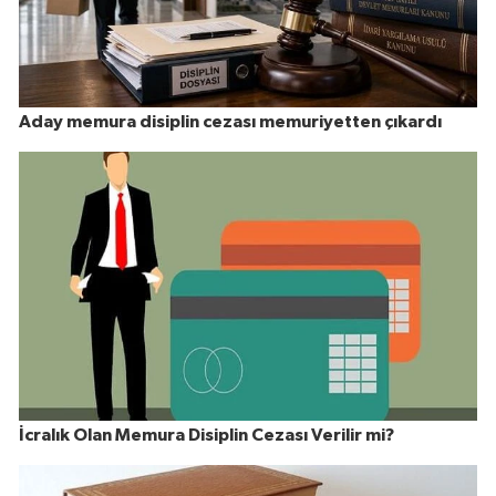
Aday memura disiplin cezası memuriyetten çıkardı
İcralık Olan Memura Disiplin Cezası Verilir mi?