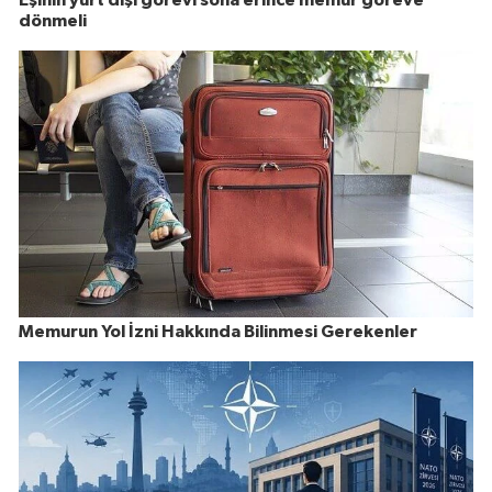
Eşinin yurt dışı görevi sona erince memur göreve
dönmeli
Memurun Yol İzni Hakkında Bilinmesi Gerekenler