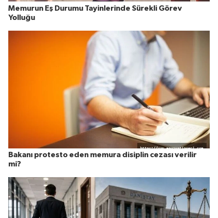
Memurun Eş Durumu Tayinlerinde Sürekli Görev
Yolluğu
Bakanı protesto eden memura disiplin cezası verilir
mi?