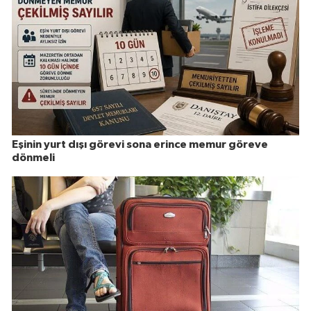
Eşinin yurt dışı görevi sona erince memur göreve
dönmeli