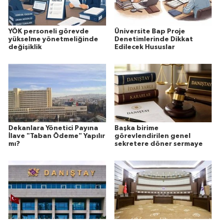
YÖK personeli görevde
Üniversite Bap Proje
yükselme yönetmeliğinde
Denetimlerinde Dikkat
değişiklik
Edilecek Hususlar
Dekanlara Yönetici Payına
Başka birime
İlave "Taban Ödeme" Yapılır
görevlendirilen genel
mı?
sekretere döner sermaye