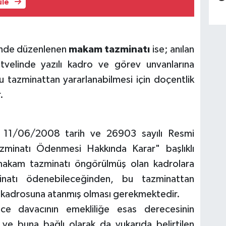
üle
inde düzenlenen
makam tazminatı
ise; anılan
velinde yazılı kadro ve görev unvanlarına
u tazminattan yararlanabilmesi için doçentlik
.
 11/06/2008 tarih ve 26903 sayılı Resmi
minatı Ödenmesi Hakkında Karar" başlıklı
 makam tazminatı öngörülmüş olan kadrolara
inatı ödenebileceğinden, bu tazminattan
ent kadrosuna atanmış olması gerekmektedir.
e davacının emekliliğe esas derecesinin
) ve buna bağlı olarak da yukarıda belirtilen