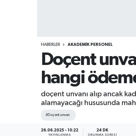
HABERLER
AKADEMİK PERSONEL
Doçent unva
hangi ödemel
doçent unvanı alıp ancak kad
alamayacağı hususunda mahk
#Doçent unvan
26.06.2025 - 10:22
24 DK
YAYINLANMA
OKUNMA SÜRESI