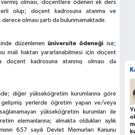
rs vermiş olması, doçentlere ödenen ek ders
eterli olup; doçent kadrosuna atanma ve
3. derece olması şartı da bulunmamaktadır.
sinde düzenlenen
üniversite ödeneği
ise;
 bu mali haktan yararlanabilmesi için doçent
nda doçent kadrosuna atanmış olması da
K
de; diğer yükseköğretim kurumlarına göre
gelişmiş yerlerde öğretim yapan ve/veya
Yı
sağlanamayan yükseköğretim kurumları ile
o
retim elemanlarına; almakta oldukları aylık
m
ının 657 sayılı Devlet Memurları Kanunu
k