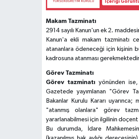
İçeriği Görünt
Makam Tazminatı
2914 sayılı Kanun'un ek 2. maddes
Kanun'a ekli makam tazminatı cet
atananlara ödeneceği için kişinin b
kadrosuna atanması gerekmektedir
Görev Tazminatı
Görev tazminatı
yönünden ise,
Gazetede yayımlanan "Görev Taz
Bakanlar Kurulu Kararı uyarınca;
"atanmış olanlara" görev tazm
yararlanabilmesi için ilgilinin doç
Bu durumda, İdare Mahkemesinc
(kazanılmış hak aylığı derecesinin