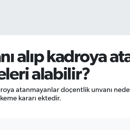
nı alıp kadroya a
eri alabilir?
roya atanmayanlar doçentlik unvanı neden
eme kararı ektedir.