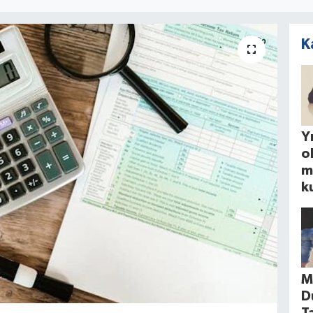
K
Yı
o
m
k
M
D
T