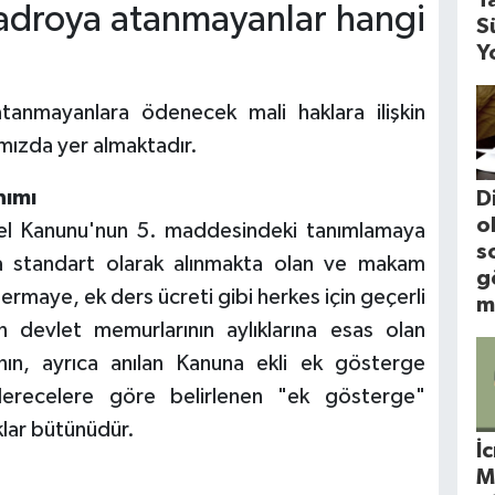
kadroya atanmayanlar hangi
S
Y
atanmayanlara ödenecek mali haklara ilişkin
mızda yer almaktadır.
nımı
D
o
el Kanunu'nun 5. maddesindeki tanımlamaya
s
a standart olarak alınmakta olan ve makam
g
ermaye, ek ders ücreti gibi herkes için geçerli
m
 devlet memurlarının aylıklarına esas olan
ın, ayrıca anılan Kanuna ekli ek gösterge
erecelere göre belirlenen "ek gösterge"
klar bütünüdür.
İ
M