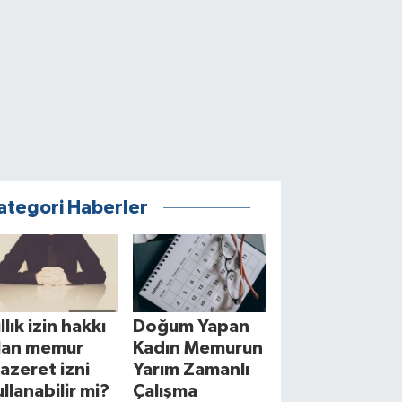
ategori Haberler
llık izin hakkı
Doğum Yapan
lan memur
Kadın Memurun
azeret izni
Yarım Zamanlı
ullanabilir mi?
Çalışma