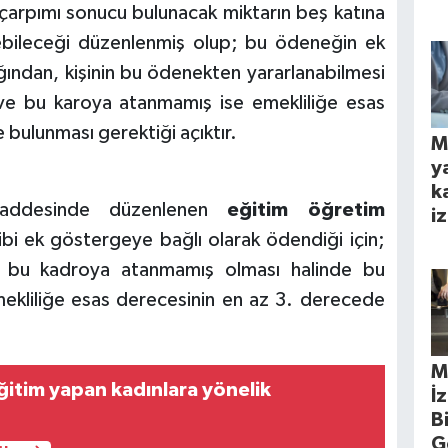
le çarpımı sonucu bulunacak miktarın beş katına
ileceği düzenlenmiş olup; bu ödeneğin ek
ğından, kişinin bu ödenekten yararlanabilmesi
 ve bu karoya atanmamış ise emekliliğe esas
bulunması gerektiği açıktır.
M
y
k
maddesinde düzenlenen
eğitim öğretim
iz
bi ek göstergeye bağlı olarak ödendiği için;
at bu kadroya atanmamış olması halinde bu
mekliliğe esas derecesinin en az 3. derecede
M
ğitim yapan kadınlara yönelik
İ
B
G