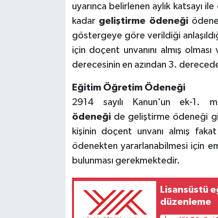
uyarınca belirlenen aylık katsayı i
kadar
geliştirme ödeneği
ödeneb
göstergeye göre verildiği anlaşıldı
için doçent unvanını almış olması
derecesinin en azından 3. derecede 
Eğitim Öğretim Ödeneği
2914 sayılı Kanun'un ek-1. 
ödeneği
de geliştirme ödeneği gi
kişinin doçent unvanı almış fak
ödenekten yararlanabilmesi için e
bulunması gerekmektedir.
Lisansüstü e
düzenleme