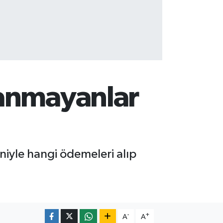
tanmayanlar
iyle hangi ödemeleri alıp
-
+
A
A