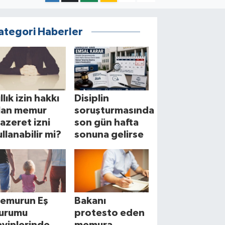
ategori Haberler
llık izin hakkı
Disiplin
lan memur
soruşturmasında
azeret izni
son gün hafta
ullanabilir mi?
sonuna gelirse
emurun Eş
Bakanı
urumu
protesto eden
ayinlerinde
memura