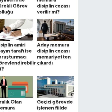
ürekli Görev
disiplin cezası
olluğu
verilir mi?
isiplin amiri
Aday memura
layın tarafı ise
disiplin cezası
oruşturmacı
memuriyetten
örevlendirebilir
çıkardı
i?
cralık Olan
Geçici görevde
emura
işlenen fiilde