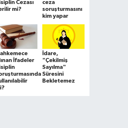
isiplin Cezası
ceza
erilir mi?
soruşturmasını
kim yapar
ahkemece
İdare,
lınan İfadeler
"Çekilmiş
isiplin
Sayılma"
oruşturmasında
Süresini
llanılabilir
Bekletemez
i?