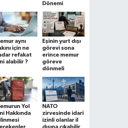
Dönemi
emur aynı
Eşinin yurt dışı
akını için ne
görevi sona
adar refakat
erince memur
ni alabilir ?
göreve
dönmeli
emurun Yol
NATO
zni Hakkında
zirvesinde idari
ilinmesi
izinli olanlar il
erekenler
dışına çıkabilir