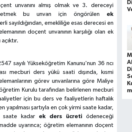
D
çent unvanını almış olmak ve 3. dereceyi
V
e etmek bu unvan için öngörülen
ek
erli sayıldığından, emekliliğe esas derecesi en
emanının doçent unvanının karşılığı olan ek
açıktır.
M
A
2547 sayılı Yükseköğretim Kanunu'nun 36 ncı
D
sı mecburi ders yükü saati dışında, kısmi
S
elemanlarının görev unvanlarına göre Maliye
Ku
öğretim Kurulu tarafından belirlenen mecburi
m
liyetler için bu ders ve faaliyetlerin haftalık
en yapılması şartıyla en çok yirmi saate kadar,
n saate kadar
ek ders ücreti
ödeneceği
u madde uyarınca; öğretim elemanının doçent