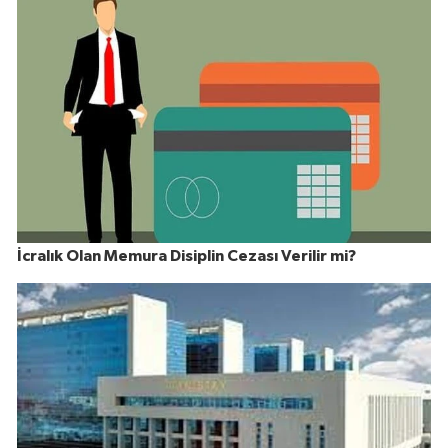
İcralık Olan Memura Disiplin Cezası Verilir mi?