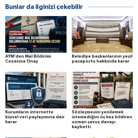
Bunlar da ilginizi çekebilir
AYM’den Mal Bildirimi
Belediye başkanlarının yeşil
Cezasına Onay
pasaportu hakkında karar
Kurumların internette
Sözleşmesini yenilemek
kişisel veri paylaşımına dair
istemediğini üç kez bildiren
karar
uzman çavuş davayı
kaybetti