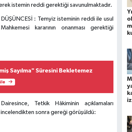
lerek istemin reddi gerektiği savunulmaktadır.
Yı
ŞÜNCESİ : Temyiz isteminin reddi ile usul
o
m
ahkemesi kararının onanması gerektiği
k
lmiş Sayılma" Süresini Bekletemez
M
üle
y
k
iz
airesince, Tetkik Hâkiminin açıklamaları
 incelendikten sonra gereği görüşüldü: