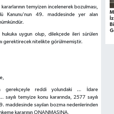
 kararlarının temyizen incelenerek bozulması,
M
sulü Kanunu'nun 49. maddesinde yer alan
İ
 mümkündür.
B
G
 hukuka uygun olup, dilekçede ileri sürülen
ı gerektirecek nitelikte görülmemiştir.
e,
n gerekçeyle reddi yolundaki … İdare
 sayılı temyize konu kararında, 2577 sayılı
 49. maddesinde sayılan bozma nedenlerinden
 Mahkeme kararının ONANMASINA,