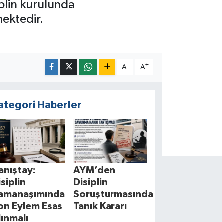
plin kurulunda
ektedir.
-
+
A
A
ategori Haberler
anıştay:
AYM’den
isiplin
Disiplin
amanaşımında
Soruşturmasında
on Eylem Esas
Tanık Kararı
lınmalı