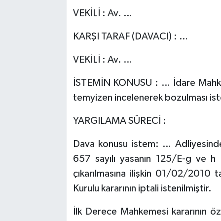
VEKİLİ : Av. …
KARŞI TARAF (DAVACI) : …
VEKİLİ : Av. …
İSTEMİN KONUSU : … İdare Mahkeme
temyizen incelenerek bozulması ist
YARGILAMA SÜRECİ :
Dava konusu istem: … Adliyesinde
657 sayılı yasanın 125/E-g ve h
çıkarılmasına ilişkin 01/02/2010 ta
Kurulu kararının iptali istenilmiştir.
İlk Derece Mahkemesi kararının ö