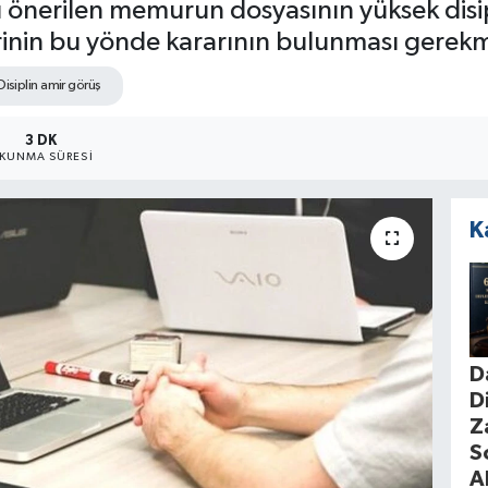
 önerilen memurun dosyasının yüksek disi
rinin bu yönde kararının bulunması gerekm
Disiplin amir görüş
3 DK
KUNMA SÜRESI
K
D
D
Z
S
A