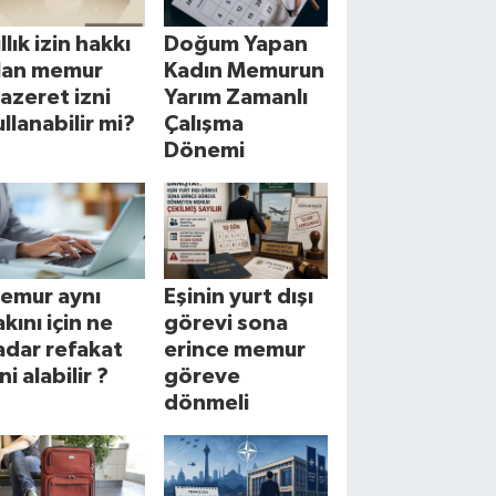
llık izin hakkı
Doğum Yapan
lan memur
Kadın Memurun
azeret izni
Yarım Zamanlı
ullanabilir mi?
Çalışma
Dönemi
emur aynı
Eşinin yurt dışı
akını için ne
görevi sona
adar refakat
erince memur
ni alabilir ?
göreve
dönmeli