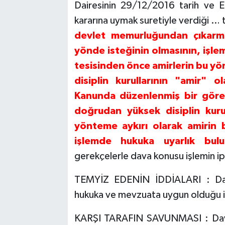
Dairesinin 29/12/2016 tarih ve
kararına uymak suretiyle verdiği … 
devlet memurluğundan çıkarma 
yönde isteğinin olmasının, işlem
tesisinden önce amirlerin bu yö
disiplin kurullarının "amir" o
Kanunda düzenlenmiş bir göre
doğrudan yüksek disiplin kur
yönteme aykırı olarak amirin 
işlemde hukuka uyarlık bul
gerekçelerle dava konusu işlemin ipta
TEMYİZ EDENİN İDDİALARI : Dava
hukuka ve mevzuata uygun olduğu il
KARŞI TARAFIN SAVUNMASI : Davac