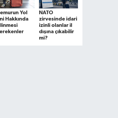
emurun Yol
NATO
zni Hakkında
zirvesinde idari
ilinmesi
izinli olanlar il
erekenler
dışına çıkabilir
mi?