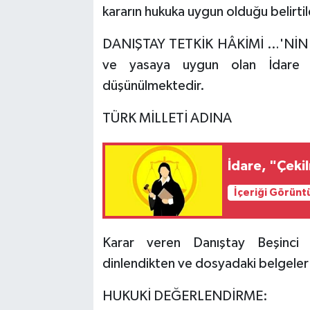
kararın hukuka uygun olduğu belirti
DANIŞTAY TETKİK HÂKİMİ …'NİN DÜ
ve yasaya uygun olan İdare M
düşünülmektedir.
TÜRK MİLLETİ ADINA
İdare, "Çeki
İçeriği Görünt
Karar veren Danıştay Beşinci D
dinlendikten ve dosyadaki belgeler
HUKUKİ DEĞERLENDİRME: