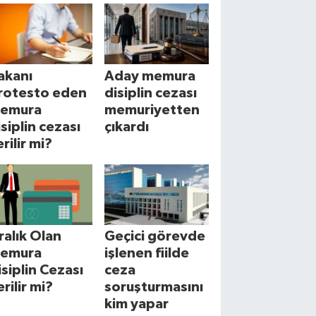
akanı
Aday memura
rotesto eden
disiplin cezası
emura
memuriyetten
isiplin cezası
çıkardı
rilir mi?
cralık Olan
Geçici görevde
emura
işlenen fiilde
isiplin Cezası
ceza
erilir mi?
soruşturmasını
kim yapar