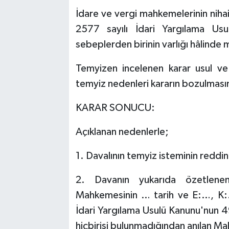
İdare ve vergi mahkemelerinin nihai
2577 sayılı İdari Yargılama U
sebeplerden birinin varlığı hâlinde
Temyizen incelenen karar usul ve
temyiz nedenleri kararın bozulmasın
KARAR SONUCU:
Açıklanan nedenlerle;
1. Davalının temyiz isteminin reddin
2. Davanın yukarıda özetlene
Mahkemesinin … tarih ve E:…, K:…
İdari Yargılama Usulü Kanunu'nun
hiçbirisi bulunmadığından anılan