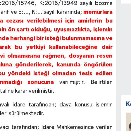
 E:2016/15746, K:2016/13949 sayılı bozma
tarih ve E:…, K:… sayılı kararında;
memurlara
cezası verilebilmesi için amirlerin bu
in ön şartı olduğu, uyuşmazlıkta, işlemin
nde herhangi bir isteği bulunmamasına ve
larak bu yetkiyi kullanabileceğine dair
vi olmamasına rağmen, dosyanın resen
uluna gönderilerek, kanunda öngörülen
bu yöndeki isteği olmadan tesis edilen
unmadığı sonucuna
varılmıştır. Belirtilen
line karar verilmiştir.
K
lı idare tarafından; dava konusu işlemin
eri sürülmektedir.
ı tarafından; İdare Mahkemesince verilen