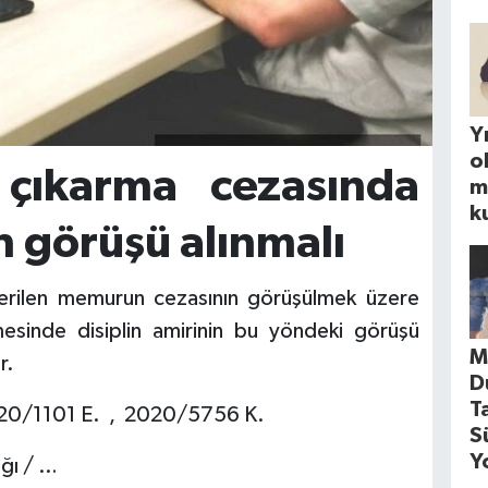
Yı
o
çıkarma cezasında
m
k
in görüşü alınmalı
erilen memurun cezasının görüşülmek üzere
mesinde disiplin amirinin bu yöndeki görüşü
M
r.
D
T
020/1101 E. , 2020/5756 K.
S
Y
ğı / …