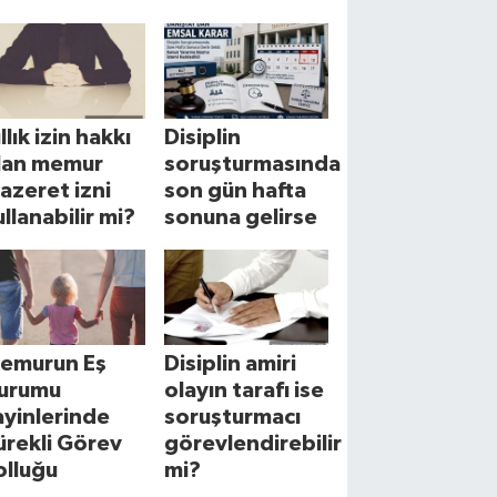
llık izin hakkı
Disiplin
lan memur
soruşturmasında
azeret izni
son gün hafta
ullanabilir mi?
sonuna gelirse
emurun Eş
Disiplin amiri
urumu
olayın tarafı ise
ayinlerinde
soruşturmacı
ürekli Görev
görevlendirebilir
olluğu
mi?