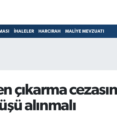
MASI
İHALELER
HARCIRAH
MALİYE MEVZUATI
n çıkarma cezasınd
üşü alınmalı