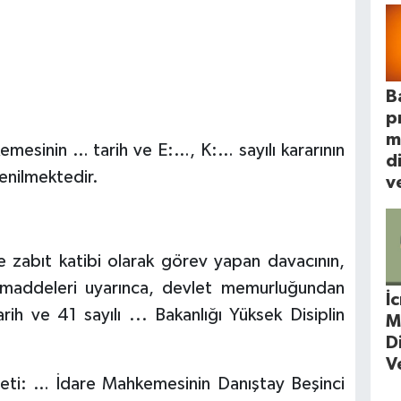
B
p
m
sinin … tarih ve E:…, K:… sayılı kararının
d
enilmektedir.
ve
 zabıt katibi olarak görev yapan davacının,
 maddeleri uyarınca, devlet memurluğundan
İ
rih ve 41 sayılı ... Bakanlığı Yüksek Disiplin
M
D
V
zeti: … İdare Mahkemesinin Danıştay Beşinci