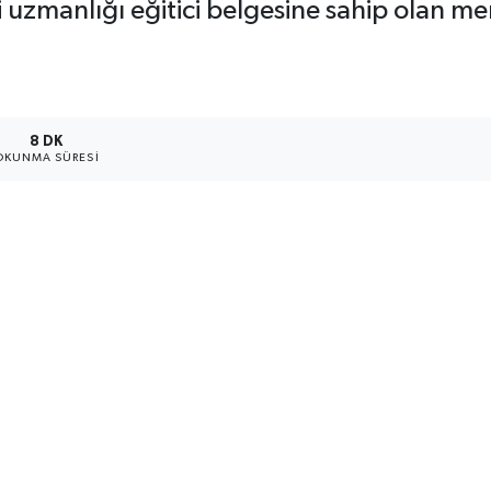
iği uzmanlığı eğitici belgesine sahip olan 
8 DK
OKUNMA SÜRESI