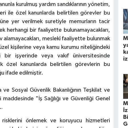
 kanunla kurulmuş yardım sandıklarının yönetim,
leri ile özel kanunlarda belirtilen görevler bu
üne yer verilmek suretiyle memurların tacir
ek herhangi bir faaliyette bulunamayacakları,
M
ev alamayacakları, meslekî faaliyette bulunmak
y
üzel kişilerine veya kamu kurumu niteliğindeki
k
i bir işyerinde veya vakıf üniversitesinde
iz
cak özel kanunlarda belirtilen görevlerin bu
 ifade edilmiştir.
a ve Sosyal Güvenlik Bakanlığının Teşkilat ve
i maddesinde "İş Sağlığı ve Güvenliği Genel
M
 …
İ
B
k risklerini önlemek ve koruyucu hizmetleri
G