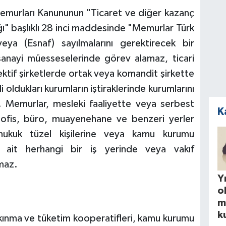
 Memurları Kanununun "Ticaret ve diğer kazanç
ğı" başlıklı 28 inci maddesinde "Memurlar Türk
ya (Esnaf) sayılmalarını gerektirecek bir
sanayi müesseselerinde görev alamaz, ticari
lektif şirketlerde ortak veya komandit şirkette
oldukları kurumların iştiraklerinde kurumlarını
). Memurlar, mesleki faaliyette veya serbest
K
ofis, büro, muayenehane ve benzeri yerler
hukuk tüzel kişilerine veya kamu kurumu
na ait herhangi bir iş yerinde veya vakıf
maz.
Yı
o
m
k
lkınma ve tüketim kooperatifleri, kamu kurumu