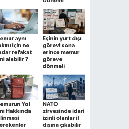
Dönemi
emur aynı
Eşinin yurt dışı
akını için ne
görevi sona
adar refakat
erince memur
ni alabilir ?
göreve
dönmeli
emurun Yol
NATO
zni Hakkında
zirvesinde idari
ilinmesi
izinli olanlar il
erekenler
dışına çıkabilir