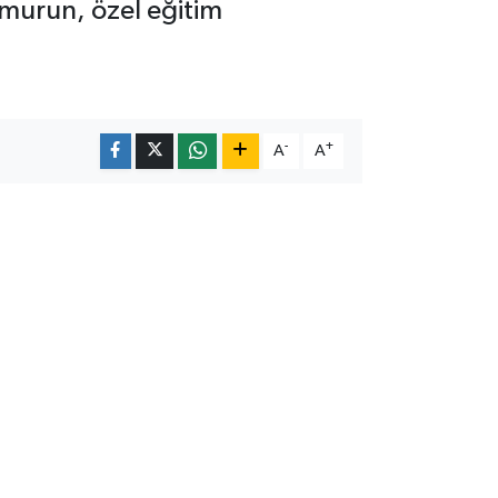
memurun, özel eğitim
-
+
A
A