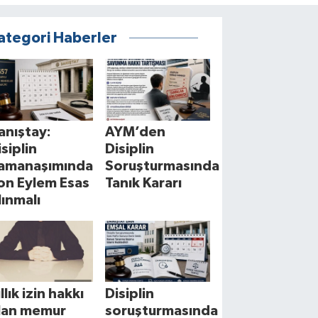
ategori Haberler
anıştay:
AYM’den
isiplin
Disiplin
amanaşımında
Soruşturmasında
on Eylem Esas
Tanık Kararı
lınmalı
llık izin hakkı
Disiplin
lan memur
soruşturmasında