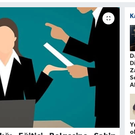
K
D
D
Z
S
A
Yı
o