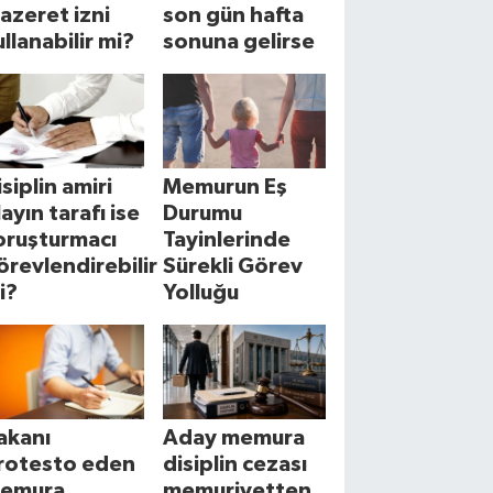
azeret izni
son gün hafta
ullanabilir mi?
sonuna gelirse
isiplin amiri
Memurun Eş
layın tarafı ise
Durumu
oruşturmacı
Tayinlerinde
örevlendirebilir
Sürekli Görev
i?
Yolluğu
akanı
Aday memura
rotesto eden
disiplin cezası
emura
memuriyetten