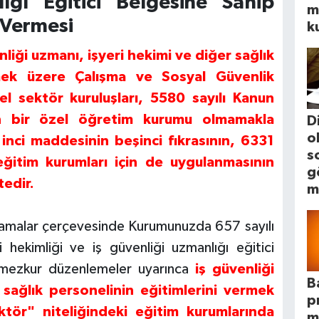
ğı Eğitici Belgesine Sahip
m
Vermesi
k
nliği uzmanı, işyeri hekimi ve diğer sağlık
rmek üzere Çalışma ve Sosyal Güvenlik
el sektör kuruluşları, 5580 sayılı Kanun
n bir özel öğretim kurumu olmamakla
D
o
 inci maddesinin beşinci fıkrasının, 6331
s
eğitim kurumları için de uygulanmasının
g
edir.
m
klamalar çerçevesinde Kurumunuzda 657 sayılı
hekimliği ve iş güvenliği uzmanlığı eğitici
, mezkur düzenlemeler uyarınca
iş güvenliği
B
 sağlık personelinin eğitimlerini vermek
p
ktör" niteliğindeki eğitim kurumlarında
m