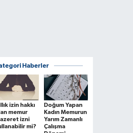
ategori Haberler
llık izin hakkı
Doğum Yapan
lan memur
Kadın Memurun
azeret izni
Yarım Zamanlı
ullanabilir mi?
Çalışma