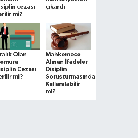
isiplin cezası
çıkardı
rilir mi?
cralık Olan
Mahkemece
emura
Alınan İfadeler
isiplin Cezası
Disiplin
erilir mi?
Soruşturmasında
Kullanılabilir
mi?