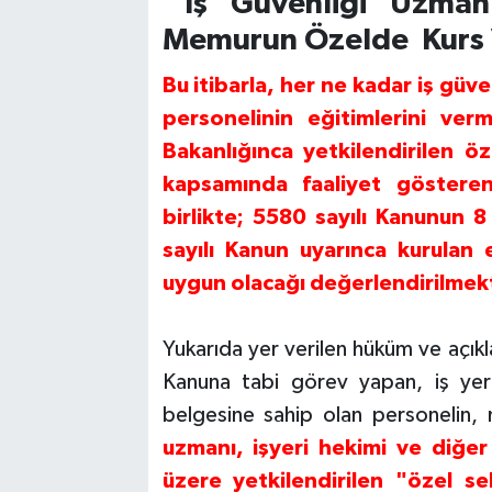
İş Güvenliği Uzmanlı
Memurun Özelde Kurs 
Bu itibarla, her ne kadar iş güve
personelinin eğitimlerini ve
Bakanlığınca yetkilendirilen öz
kapsamında faaliyet göstere
birlikte; 5580 sayılı Kanunun 8
sayılı Kanun uyarınca kurulan 
uygun olacağı değerlendirilmekt
Yukarıda yer verilen hüküm ve açı
Kanuna tabi görev yapan, iş yeri 
belgesine sahip olan personelin
uzmanı, işyeri hekimi ve diğer
üzere yetkilendirilen "özel se