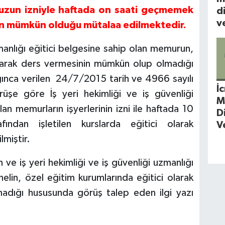
nuzun izniyle haftada on saati geçmemek
d
ve
nin mümkün olduğu mütalaa edilmektedir.
zmanlığı eğitici belgesine sahip olan memurun,
olarak ders vermesinin mümkün olup olmadığı
ğınca verilen 24/7/2015 tarih ve 4966 sayılı
İ
örüşe göre İş yeri hekimliği ve iş güvenliği
M
lan memurların işyerlerinin izni ile haftada 10
D
ndan işletilen kurslarda eğitici olarak
V
lmiştir.
ve iş yeri hekimliği ve iş güvenliği uzmanlığı
elin, özel eğitim kurumlarında eğitici olarak
dığı hususunda görüş talep eden ilgi yazı