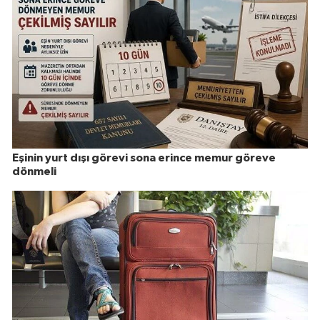
Eşinin yurt dışı görevi sona erince memur göreve
dönmeli