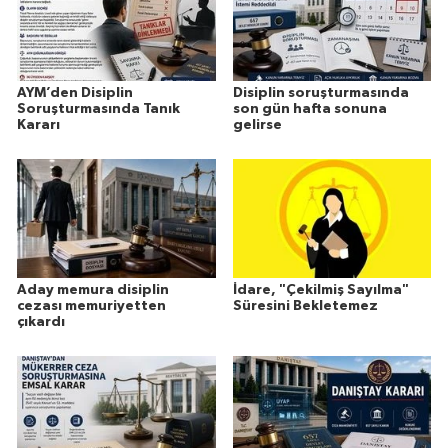
AYM’den Disiplin
Disiplin soruşturmasında
Soruşturmasında Tanık
son gün hafta sonuna
Kararı
gelirse
Aday memura disiplin
İdare, "Çekilmiş Sayılma"
cezası memuriyetten
Süresini Bekletemez
çıkardı