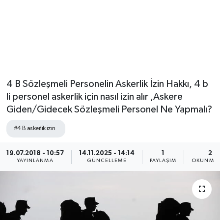
4 B Sözleşmeli Personelin Askerlik İzin Hakkı, 4 b
li personel askerlik için nasıl izin alır ,Askere
Giden/Gidecek Sözleşmeli Personel Ne Yapmalı?
#4 B askerlik izin
19.07.2018 - 10:57
14.11.2025 - 14:14
1
2 D
YAYINLANMA
GÜNCELLEME
PAYLAŞIM
OKUNMA 