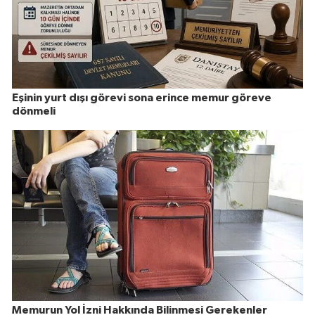
Eşinin yurt dışı görevi sona erince memur göreve
dönmeli
Memurun Yol İzni Hakkında Bilinmesi Gerekenler