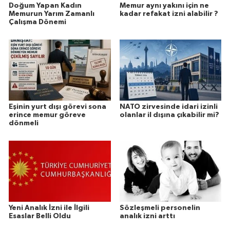
Doğum Yapan Kadın
Memur aynı yakını için ne
Memurun Yarım Zamanlı
kadar refakat izni alabilir ?
Çalışma Dönemi
Eşinin yurt dışı görevi sona
NATO zirvesinde idari izinli
erince memur göreve
olanlar il dışına çıkabilir mi?
dönmeli
Yeni Analık İzni ile İlgili
Sözleşmeli personelin
Esaslar Belli Oldu
analık izni arttı