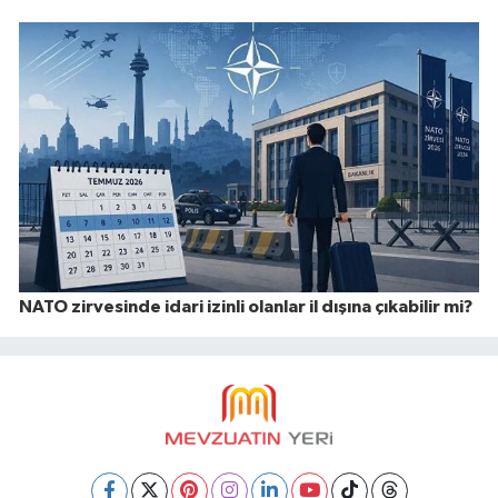
NATO zirvesinde idari izinli olanlar il dışına çıkabilir mi?