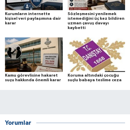
Kurumların internette
Sözleşmesini yenilemek
kişisel veri paylaşımına dair
istemediğini üç kez bildiren
karar
uzman çavuş davayı
kaybetti
Kamu görevlisine hakaret
Koruma altındaki çocuğu
suçu hakkında önemli karar
suçlu babaya teslime ceza
Yorumlar