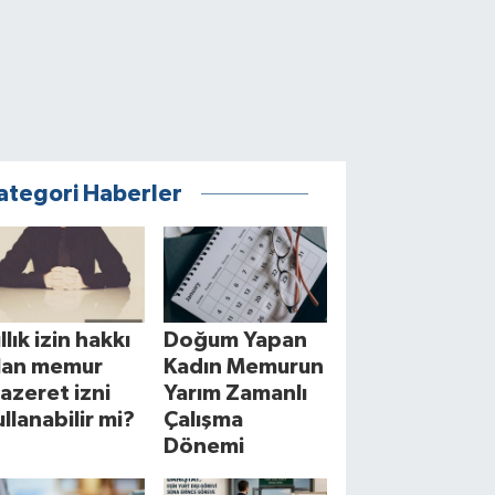
ategori Haberler
llık izin hakkı
Doğum Yapan
lan memur
Kadın Memurun
azeret izni
Yarım Zamanlı
ullanabilir mi?
Çalışma
Dönemi