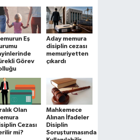
emurun Eş
Aday memura
urumu
disiplin cezası
ayinlerinde
memuriyetten
ürekli Görev
çıkardı
olluğu
cralık Olan
Mahkemece
emura
Alınan İfadeler
isiplin Cezası
Disiplin
erilir mi?
Soruşturmasında
Kullanılabilir