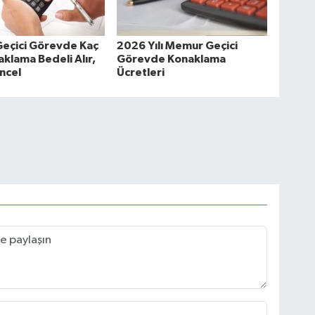
eçici Görevde Kaç
2026 Yılı Memur Geçici
klama Bedeli Alır,
Görevde Konaklama
ncel
Ücretleri