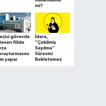
mi?
eçici görevde
İdare,
şlenen fiilde
"Çekilmiş
eza
Sayılma"
oruşturmasını
Süresini
im yapar
Bekletemez