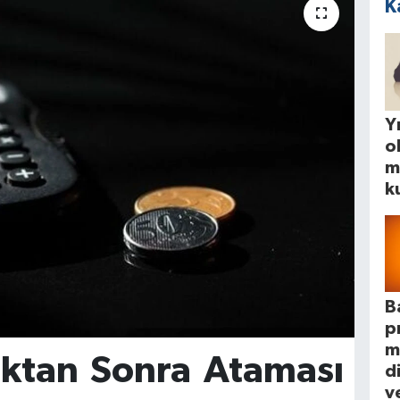
K
Yı
o
m
k
B
p
m
ıktan Sonra Ataması
d
ve