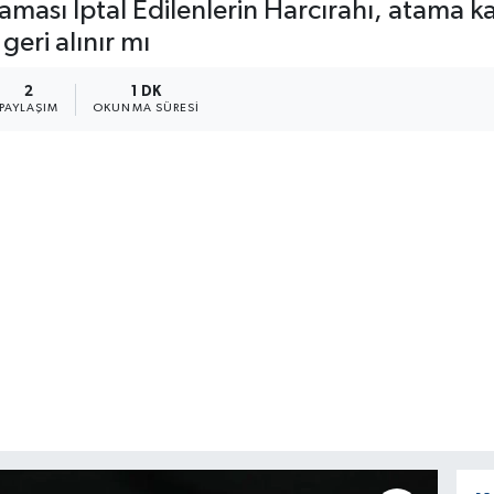
ması İptal Edilenlerin Harcırahı, atama k
geri alınır mı
2
1 DK
PAYLAŞIM
OKUNMA SÜRESI