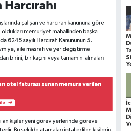
n Harcırahı
uşlarında çalışan ve harcırah kanununa göre
ış oldukları memuriyet mahallinden başka
M
da 6245 sayılı Harcırah Kanununun 5.
D
miye, aile masrafı ve yer değiştirme
T
S
n birini, bir kaçını veya tamamını almaları
Y
rı otel faturası sunan memura verilen
İ
üle
M
D
an kişiler yeni görev yerlerinde göreve
V
dir.Bu şekilde atamaları iptal edilen kişilerin