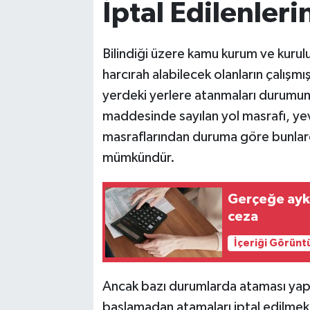
İptal Edilenleri
Bilindiği üzere kamu kurum ve kurul
harcırah alabilecek olanların çalışm
yerdeki yerlere atanmaları durumun
maddesinde sayılan yol masrafı, yev
masraflarından duruma göre bunlarda
mümkündür.
Gerçeğe aykı
ceza
İçeriği Görünt
Ancak bazı durumlarda ataması yapıl
başlamadan atamaları iptal edilmekte