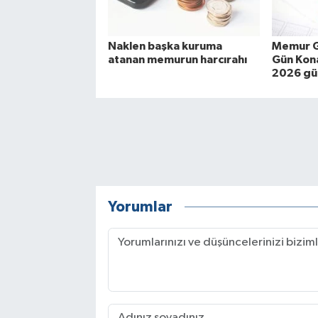
Naklen başka kuruma
Memur G
atanan memurun harcırahı
Gün Kona
2026 gü
Yorumlar