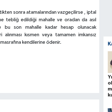
kten sonra atamalarından vazgeçilirse , iptal
ne tebliğ edildiği mahalle ve oradan da asıl
ise bu son mahalle kadar hesap olunacak
geri alınması kısmen veya tamamen imkansız
 masrafına kendilerine ödenir.
K
Yı
o
m
k