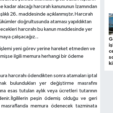
ne kadar alacağı harcırah kanununun İzamından
başlıklı 26. maddesinde açıklanmıştır.Harcırah
ükümler doğrultusunda ataması yapıldıktan
ilecekleri harcırahı bu kanun maddesinde yer
maya çalışacağız..
G
i
l işlemi yeni görev yerine hareket etmeden ve
c
mişse ilgili memura herhangi bir ödeme
s
k
ura harcırahı ödendikten sonra atamaları iptal
ak bulundukları yer değiştirme masrafını
a esas tutulan aylık veya ücretleri tutarının
nir.İlgililerin peşin ödemiş olduğu ve geri
 masraflarıda memura ödenecek tazminata