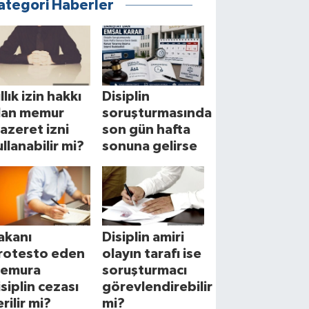
ategori Haberler
llık izin hakkı
Disiplin
lan memur
soruşturmasında
azeret izni
son gün hafta
ullanabilir mi?
sonuna gelirse
akanı
Disiplin amiri
rotesto eden
olayın tarafı ise
emura
soruşturmacı
isiplin cezası
görevlendirebilir
rilir mi?
mi?