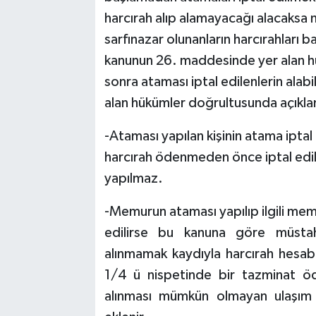
harcırah alıp alamayacağı alacaksa 
sarfınazar olunanların harcırahları 
kanunun 26. maddesinde yer alan h
sonra ataması iptal edilenlerin alab
alan hükümler doğrultusunda açıkla
-Ataması yapılan kişinin atama ipta
harcırah ödenmeden önce iptal edil
yapılmaz.
-Memurun ataması yapılıp ilgili mem
edilirse bu kanuna göre müstah
alınmamak kaydıyla harcırah hesabın
1/4 ü nispetinde bir tazminat öde
alınması mümkün olmayan ulaşım