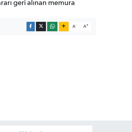
ararı geri alınan memura
-
+
A
A