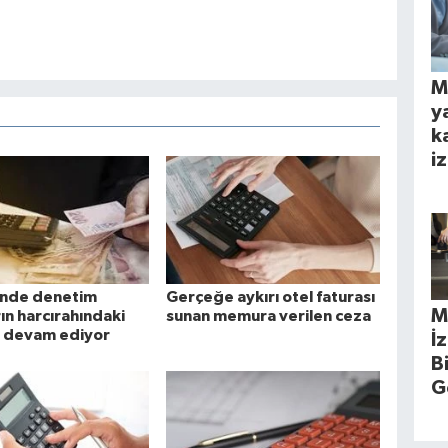
M
y
k
iz
inde denetim
Gerçeğe aykırı otel faturası
M
ın harcırahındaki
sunan memura verilen ceza
 devam ediyor
İ
B
G