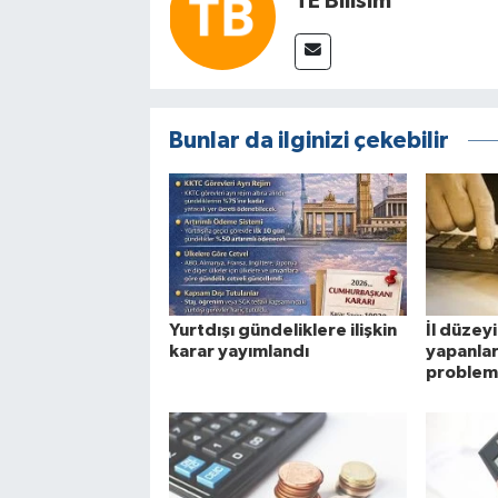
TE Bilisim
Bunlar da ilginizi çekebilir
Yurtdışı gündeliklere ilişkin
İl düzey
karar yayımlandı
yapanlar
problem