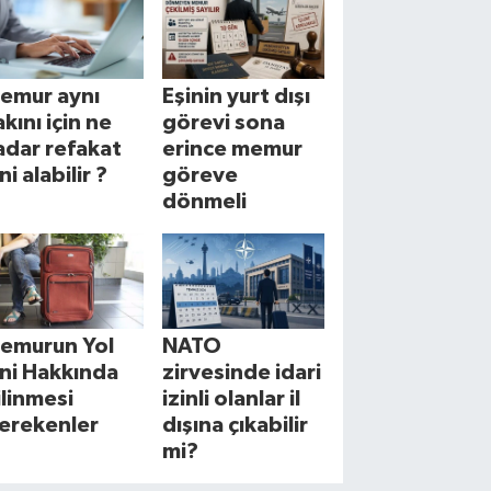
emur aynı
Eşinin yurt dışı
akını için ne
görevi sona
adar refakat
erince memur
ni alabilir ?
göreve
dönmeli
emurun Yol
NATO
zni Hakkında
zirvesinde idari
ilinmesi
izinli olanlar il
erekenler
dışına çıkabilir
mi?