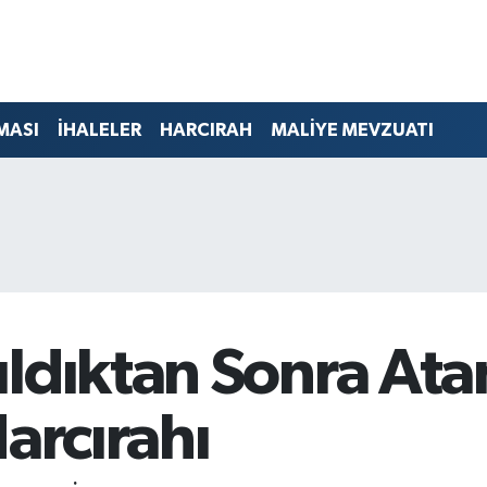
MASI
İHALELER
HARCIRAH
MALİYE MEVZUATI
ldıktan Sonra Atam
arcırahı