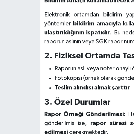
Bildirim Amaçlı Kullanılabilecek
Elektronik ortamdan bildirim ya
yöntemler
bildirim amacıyla
kulla
ulaştırıldığının ispatıdır
. Bu nede
raporun aslının veya SGK rapor numar
2. Fiziksel Ortamda Te
Raporun aslı veya noter onaylı 
Fotokopisi (örnek olarak gönd
Teslim alındısı almak şarttır
3. Özel Durumlar
Rapor Örneği Gönderilmesi:
Ha
gönderilmiş ise,
rapor süresi s
edilmesi
gerekmektedir.