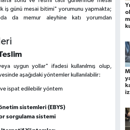
 hafta sonu ve resmi tatil günlerinde mesai
Yı
"ilk iş günü mesai bitimi" yorumunu yapmakta;
o
rında da memur aleyhine katı yorumdan
m
k
eri
Teslim
eya uygun yollar" ifadesi kullanılmış olup,
M
esinde aşağıdaki yöntemler kullanılabilir:
y
k
 ve ispat edilebilir yöntem
iz
önetim sistemleri (EBYS)
or sorgulama sistemi