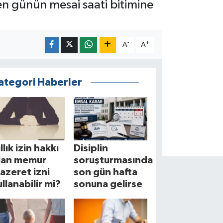
den günün mesai saati bitimine
-
+
A
A
ategori Haberler
llık izin hakkı
Disiplin
lan memur
soruşturmasında
azeret izni
son gün hafta
ullanabilir mi?
sonuna gelirse