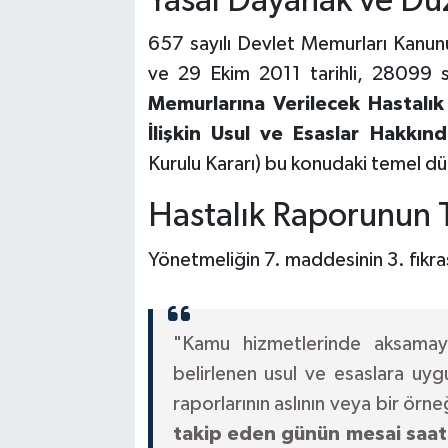
Yasal Dayanak ve D
657 sayılı Devlet Memurları Kanun
ve 29 Ekim 2011 tarihli, 28099 
Memurlarına Verilecek Hastalık 
İlişkin Usul ve Esaslar Hakkın
Kurulu Kararı) bu konudaki temel d
Hastalık Raporunun T
Yönetmeliğin 7. maddesinin 3. fıkr
"Kamu hizmetlerinde aksamay
belirlenen usul ve esaslara uygu
raporlarının aslının veya bir örne
takip eden günün mesai saati