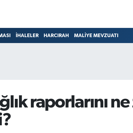
MASI
İHALELER
HARCIRAH
MALİYE MEVZUATI
lık raporlarını n
i?