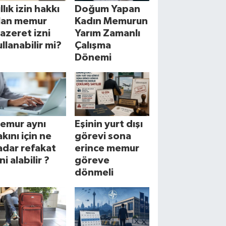
llık izin hakkı
Doğum Yapan
lan memur
Kadın Memurun
azeret izni
Yarım Zamanlı
ullanabilir mi?
Çalışma
Dönemi
emur aynı
Eşinin yurt dışı
akını için ne
görevi sona
adar refakat
erince memur
ni alabilir ?
göreve
dönmeli