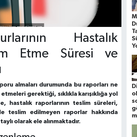
M
D
T
larının Hastalık
S
Y
im Etme Süresi ve
ı
aporu almaları durumunda bu raporları ne
D
o
etmeleri gerektiği, sıklıkla karışıklığa yol
s
 hastalık raporlarının teslim süreleri,
g
de teslim edilmeyen raporlar hakkında
m
taylı olarak ele alınmaktadır.