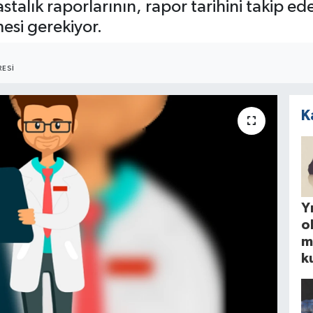
stalık raporlarının, rapor tarihini takip e
mesi gerekiyor.
ESI
K
Yı
o
m
k