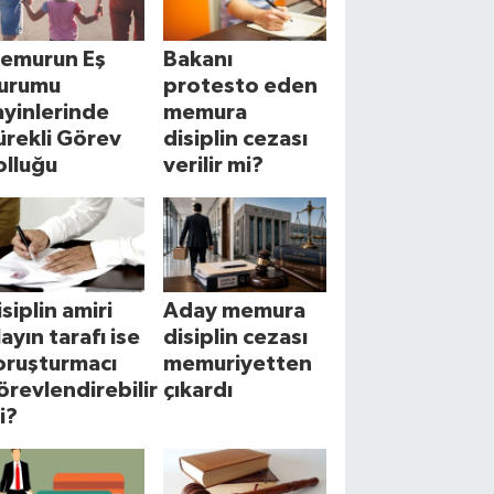
emurun Eş
Bakanı
urumu
protesto eden
ayinlerinde
memura
ürekli Görev
disiplin cezası
olluğu
verilir mi?
isiplin amiri
Aday memura
layın tarafı ise
disiplin cezası
oruşturmacı
memuriyetten
örevlendirebilir
çıkardı
i?