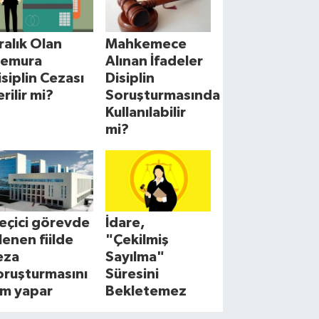
cralık Olan
Mahkemece
emura
Alınan İfadeler
isiplin Cezası
Disiplin
erilir mi?
Soruşturmasında
Kullanılabilir
mi?
eçici görevde
İdare,
şlenen fiilde
"Çekilmiş
eza
Sayılma"
oruşturmasını
Süresini
im yapar
Bekletemez