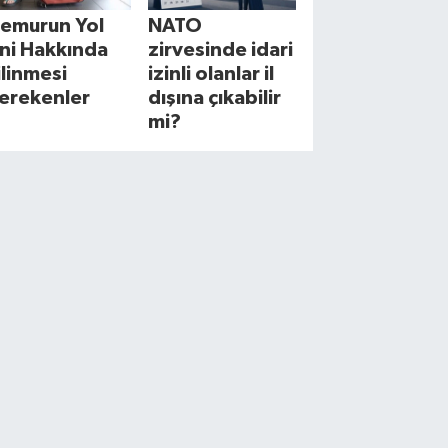
emurun Yol
NATO
zni Hakkında
zirvesinde idari
ilinmesi
izinli olanlar il
erekenler
dışına çıkabilir
mi?