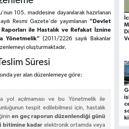
üzenleme
u'nun 105. maddesine dayanılarak hazırlanan
İ
sayılı Resmi Gazete'de yayımlanan
"Devlet
M
Raporları ile Hastalık ve Refakat İznine
D
V
da Yönetmelik"
(2011/2226 sayılı Bakanlar
üzenlemeyi oluşturmaktadır.
eslim Süresi
asında yer alan düzenlemeye göre:
G
i
a yol açılmaması ve bu Yönetmelik ile
c
nluğunun tespit edilebilmesi için, hastalık
s
ğinin
en geç raporun düzenlendiği günü
k
 bitimine kadar
elektronik ortamda veya