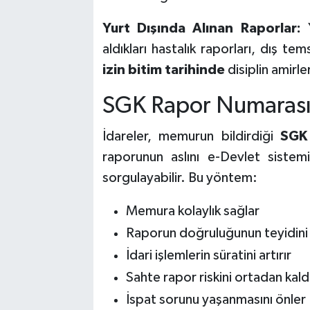
Yurt Dışında Alınan Raporlar:
Y
aldıkları hastalık raporları, dış te
izin bitim tarihinde
disiplin amirler
SGK Rapor Numarası 
İdareler, memurun bildirdiği
SGK 
raporunun aslını e-Devlet sistemi
sorgulayabilir. Bu yöntem:
Memura kolaylık sağlar
Raporun doğruluğunun teyidini h
İdari işlemlerin süratini artırır
Sahte rapor riskini ortadan kaldı
İspat sorunu yaşanmasını önler