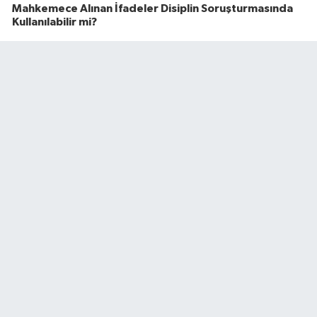
Mahkemece Alınan İfadeler Disiplin Soruşturmasında
Kullanılabilir mi?