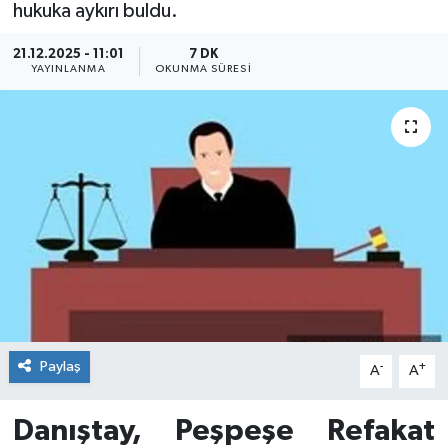
hukuka aykırı buldu.
21.12.2025 - 11:01
7 DK
YAYINLANMA
OKUNMA SÜRESI
Paylaş
-
+
A
A
Danıştay, Peşpeşe Refakat