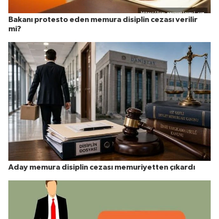
Bakanı protesto eden memura disiplin cezası verilir
mi?
Aday memura disiplin cezası memuriyetten çıkardı