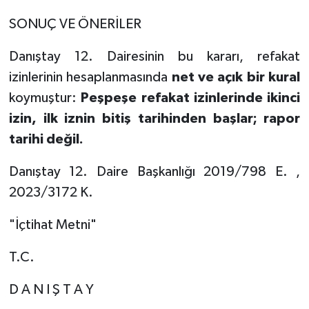
SONUÇ VE ÖNERİLER
Danıştay 12. Dairesinin bu kararı, refakat
izinlerinin hesaplanmasında
net ve açık bir kural
koymuştur:
Peşpeşe refakat izinlerinde ikinci
izin, ilk iznin bitiş tarihinden başlar; rapor
tarihi değil.
Danıştay 12. Daire Başkanlığı 2019/798 E. ,
2023/3172 K.
"İçtihat Metni"
T.C.
D A N I Ş T A Y