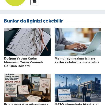
Bunlar da ilginizi çekebilir
Doğum Yapan Kadın
Memur aynı yakını için ne
Memurun Yarım Zamanlı
kadar refakat izni alabilir ?
Çalışma Dönemi
Eşinin yurt dışı görevi sona
NATO zirvesinde idari izinli