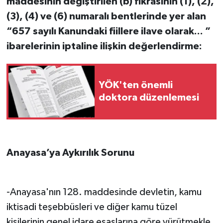
maddesinin değiştirilen (b) fıkrasının (1), (2),
(3), (4) ve (6) numaralı bentlerinde yer alan
“657 sayılı Kanundaki fiillere ilave olarak... ”
ibarelerinin iptaline ilişkin değerlendirme:
YÖK'ten önemli
doktora düzenlemesi
Anayasa’ya Aykırılık Sorunu
-Anayasa'nın 128. maddesinde devletin, kamu
iktisadi teşebbüsleri ve diğer kamu tüzel
kişilerinin genel idare esaslarına göre yürütmekle