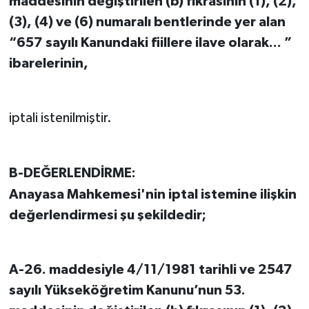
maddesinin değiştirilen (b) fıkrasının (1), (2),
(3), (4) ve (6) numaralı bentlerinde yer alan
“657 sayılı Kanundaki fiillere ilave olarak... ”
ibarelerinin,
iptali istenilmiştir.
B-DEĞERLENDİRME:
Anayasa Mahkemesi'nin iptal istemine ilişkin
değerlendirmesi şu şekildedir;
A-26. maddesiyle 4/11/1981 tarihli ve 2547
sayılı Yükseköğretim Kanunu’nun 53.