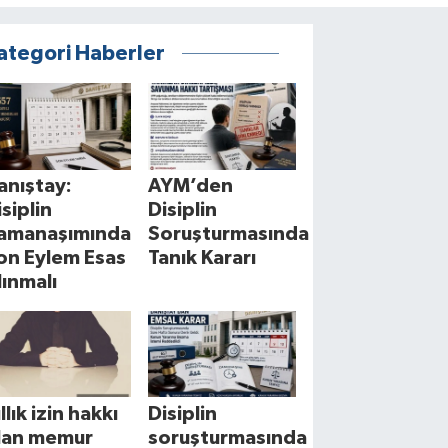
ategori Haberler
anıştay:
AYM’den
isiplin
Disiplin
amanaşımında
Soruşturmasında
on Eylem Esas
Tanık Kararı
lınmalı
llık izin hakkı
Disiplin
lan memur
soruşturmasında