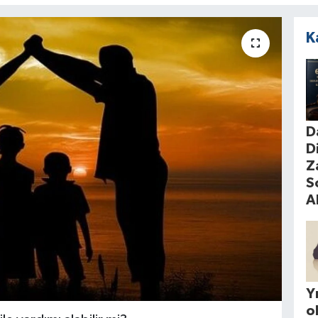
K
D
D
Z
S
A
Yı
o