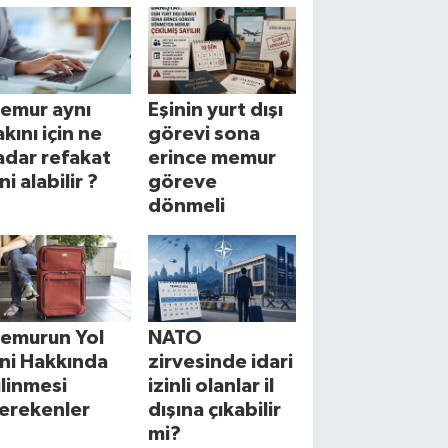
emur aynı
Eşinin yurt dışı
akını için ne
görevi sona
adar refakat
erince memur
ni alabilir ?
göreve
dönmeli
emurun Yol
NATO
zni Hakkında
zirvesinde idari
ilinmesi
izinli olanlar il
erekenler
dışına çıkabilir
mi?