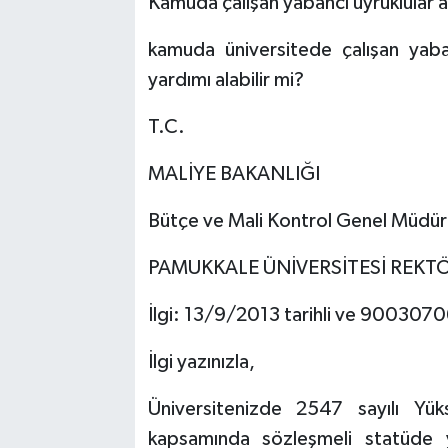
Kamuda çalışan yabancı uyruklular ail
kamuda üniversitede çalışan yaba
yardımı alabilir mi?
T.C.
MALİYE BAKANLIĞI
Bütçe ve Mali Kontrol Genel Müdür
PAMUKKALE ÜNİVERSİTESİ REK
İlgi: 13/9/2013 tarihli ve 9003070
İlgi yazınızla,
Üniversitenizde 2547 sayılı Y
kapsamında sözleşmeli statüde 