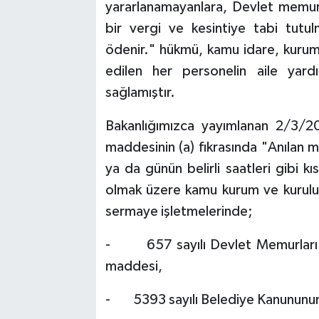
yararlanamayanlara, Devlet memurl
bir vergi ve kesintiye tabi tutu
ödenir." hükmü, kamu idare, kurum 
edilen her personelin aile yard
sağlamıştır.
Bakanlığımızca yayımlanan 2/3/20
maddesinin (a) fıkrasında "Anılan 
ya da günün belirli saatleri gibi k
olmak üzere kamu kurum ve kuruluşl
sermaye işletmelerinde;
- 657 sayılı Devlet Memurları K
maddesi,
- 5393 sayılı Belediye Kanununu