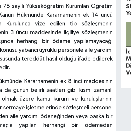
le 78 sayılı Yükseköğretim Kurumlan Öğretim
S
Y
a Kanun Hükmünde Kararnamenin ek 14 üncü
m Kurulunca vize edilen tip sözleşmenin
enin 3 üncü maddesinde ilgiliye sözleşmenin
r dışında herhangi bir ödeme yapılamayacağı
onusu yabancı uyruklu personele aile yardımı
İ
sunda tereddüt hasıl olduğu ifade edilerek
M
D
edir.
V
 Hükmünde Kararnamenin ek 8 inci maddesinin
 da günün belirli saatleri gibi kısmi zamanlı
ç olmak üzere kamu kurum ve kuruluşlarının
er sermaye işletmelerinde sözleşmeli personel
rden aile yardımı ödeneğinden veya başka bir
açla yapılan herhangi bir ödemeden