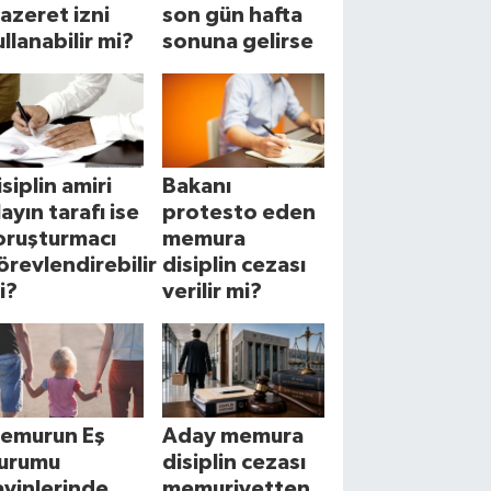
azeret izni
son gün hafta
ullanabilir mi?
sonuna gelirse
isiplin amiri
Bakanı
layın tarafı ise
protesto eden
oruşturmacı
memura
örevlendirebilir
disiplin cezası
i?
verilir mi?
emurun Eş
Aday memura
urumu
disiplin cezası
ayinlerinde
memuriyetten