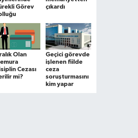
ürekli Görev
çıkardı
olluğu
cralık Olan
Geçici görevde
emura
işlenen fiilde
isiplin Cezası
ceza
erilir mi?
soruşturmasını
kim yapar