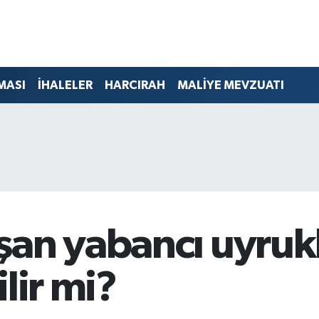
MASI
İHALELER
HARCIRAH
MALİYE MEVZUATI
an yabancı uyrukl
lir mi?