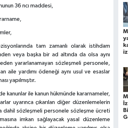
nunun 36 ncı maddesi,
rarname,
M
mler,
y
k
zisyonlarında tam zamanlı olarak istihdam
iz
nden veya başka bir ad altında da olsa aynı
eden yararlanamayan sözleşmeli personele,
n aile yardımı ödeneği aynı usul ve esaslar
sı yapılmıştır.
inde kanunlar ile kanun hükmünde kararnameler,
M
arlar uyarınca çıkarılan diğer düzenlemelerin
İ
B
 dahil sözleşmeli personele sözleşme ücreti
G
lmasına imkan sağlayacak yasal düzenleme