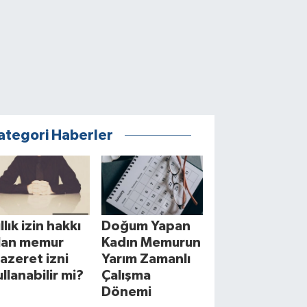
ategori Haberler
llık izin hakkı
Doğum Yapan
lan memur
Kadın Memurun
azeret izni
Yarım Zamanlı
ullanabilir mi?
Çalışma
Dönemi