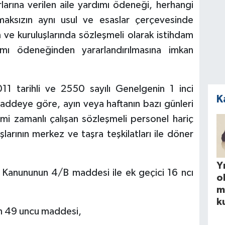
arına verilen aile yardımı ödeneği, herhangi
lmaksızın aynı usul ve esaslar çerçevesinde
ve kuruluşlarında sözleşmeli olarak istihdam
ımı ödeneğinden yararlandırılmasına imkan
11 tarihli ve 2550 sayılı Genelgenin 1 inci
K
maddeye göre, ayın veya haftanın bazı günleri
ısmi zamanlı çalışan sözleşmeli personel hariç
arının merkez ve taşra teşkilatları ile döner
Yı
anununun 4/B maddesi ile ek geçici 16 ncı
o
m
k
n 49 uncu maddesi,