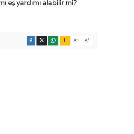
 eş yardımı alabilir mi?
-
+
A
A