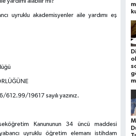
e yardımı alabilir mi?
m
k
ncı uyruklu akademisyenler aile yardımı eş
D
o
s
lüğü
g
m
TÖRLÜĞÜNE
6/612.99/19617 sayılı yazınız.
M
ükseköğretim Kanununun 34 üncü maddesi
D
yabancı uyruklu öğretim elemanı istihdam
T