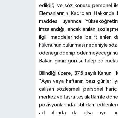
edildiği ve söz konusu personel i
Elemanlarının Kadroları Hakkınd
maddesi uyarınca Yükseköğreti
imzalandığı, ancak anılan sözleşm
ilgili maddelerinde belirtilenle
hükmünün bulunması nedeniyle söz k
ödeneği ödenip ödenmeyeceği husu
Bakanlığımız görüşü talep edilmekt
Bilindiği üzere, 375 sayılı Kanun
"Ayın veya haftanın bazı günleri ya
çalışan sözleşmeli personel hari
merkez ve taşra teşkilatlan ile dön
pozisyonlarında istihdam edilenle
ad altında da olsa aynı am