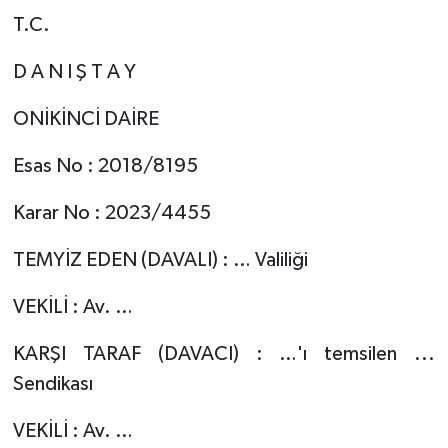
T.C.
D A N I Ş T A Y
ONİKİNCİ DAİRE
Esas No : 2018/8195
Karar No : 2023/4455
TEMYİZ EDEN (DAVALI) : … Valiliği
VEKİLİ : Av. …
KARŞI TARAF (DAVACI) : …'ı temsilen ...
Sendikası
VEKİLİ : Av. …