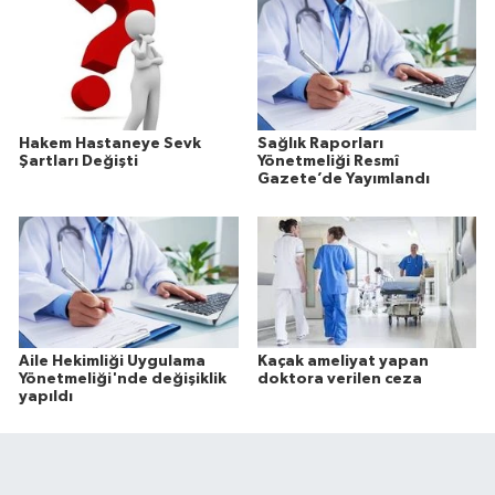
Hakem Hastaneye Sevk
Sağlık Raporları
Şartları Değişti
Yönetmeliği Resmî
Gazete’de Yayımlandı
Aile Hekimliği Uygulama
Kaçak ameliyat yapan
Yönetmeliği'nde değişiklik
doktora verilen ceza
yapıldı