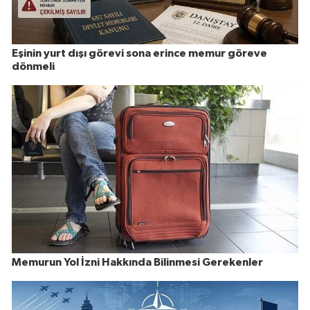
Eşinin yurt dışı görevi sona erince memur göreve
dönmeli
Memurun Yol İzni Hakkında Bilinmesi Gerekenler