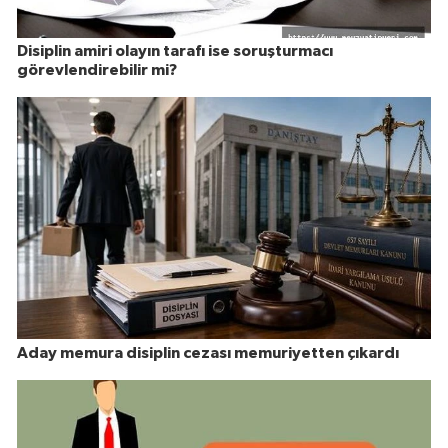
Disiplin amiri olayın tarafı ise soruşturmacı
görevlendirebilir mi?
Aday memura disiplin cezası memuriyetten çıkardı