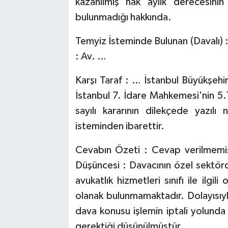
kazanılmış hak aylık derecesinin
bulunmadığı hakkında.
Temyiz İsteminde Bulunan (Davalı) :
: Av. …
Karşı Taraf : … İstanbul Büyükşehir
İstanbul 7. İdare Mahkemesi'nin
sayılı kararının dilekçede yazıl
isteminden ibarettir.
Cevabın Özeti : Cevap verilmemiş
Düşüncesi : Davacının özel sektörde ç
avukatlık hizmetleri sınıfı ile ilgi
olanak bulunmamaktadır. Dolayısıyl
dava konusu işlemin iptali yolunda
gerektiği düşünülmüştür.