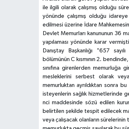
ile ilgili olarak çalışmış olduğu s
yönünde çalışmış olduğu idarey
edilmesi üzerine İdare Mahkemesin
Devlet Memurları kanununun 36 mad
yapılaması yönünde karar vermişti
Danıştay Başkanlığı "657 sayıl
bölümünün C kısmının 2. bendinde, s
sınıfına girenlerden memurluğa g
mesleklerini serbest olarak vey
memurluktan ayrıldıktan sonra bu
isteyenlerin sağlık hizmetlerinde
nci maddesinde sözü edilen kuru
belirtilen şekilde tespit edilecek m
veya çalışacak olanların sürelerinin
memurlukta geçmiş sayılarak bu sürel