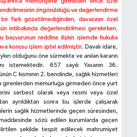
 uyarınca memuriyete girmeden önce özel
endirilmesinin öngörüldüğü ve değerlendirme
 bir fark gözetilmediğinden, davacının özel
nün intibakında değerlendirilmesi gerekirken,
 başvurunun reddine ilişkin işlemde hukuka
va konusu işlem iptal edilmiştir
. Davalı idare,
ykırı olduğunu öne sürmekte ve anılan kararın
nı istemektedir. 657 sayılı Yasanın 36.
ün C kısmının 2. bendinde, sağlık hizmetleri
fına girenlerden memurluğa girmeden önce yurt
erini serbest olarak veya resmi veya özel
an ayrıldıktan sonra bu işlerde çalışarak
erin sağlık hizmetlerinde geçen süresinden,
maddesinde sözü edilen kurumlarda geçen
irtilen şekilde tespit edilecek mahrumiyet