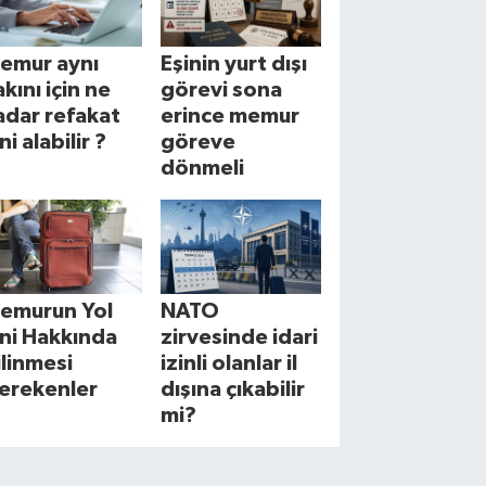
emur aynı
Eşinin yurt dışı
akını için ne
görevi sona
adar refakat
erince memur
ni alabilir ?
göreve
dönmeli
emurun Yol
NATO
zni Hakkında
zirvesinde idari
ilinmesi
izinli olanlar il
erekenler
dışına çıkabilir
mi?