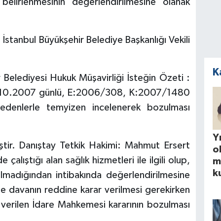
 belirlenmesinin değerlendirilmesine olanak
 İstanbul Büyükşehir Belediye Başkanlığı Vekili
K
 Belediyesi Hukuk Müşavirliği İsteğin Özeti :
 5.10.2007 günlü, E:2006/308, K:2007/1480
ı nedenlerle temyizen incelenerek bozulması
Yı
tir. Danıştay Tetkik Hakimi: Mahmut Ersert
o
alıştığı alan sağlık hizmetleri ile ilgili olup,
m
k
li olmadığından intibakında değerlendirilmesine
e davanın reddine karar verilmesi gerekirken
 verilen İdare Mahkemesi kararının bozulması