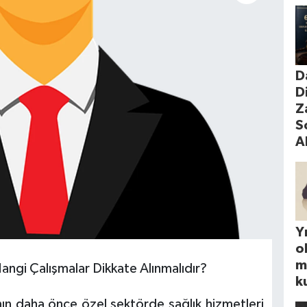
D
D
Z
S
A
Yı
o
m
ngi Çalışmalar Dikkate Alınmalıdır?
k
ın daha önce özel sektörde sağlık hizmetleri