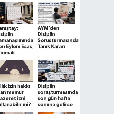
anıştay:
AYM’den
isiplin
Disiplin
amanaşımında
Soruşturmasında
on Eylem Esas
Tanık Kararı
lınmalı
llık izin hakkı
Disiplin
lan memur
soruşturmasında
azeret izni
son gün hafta
ullanabilir mi?
sonuna gelirse