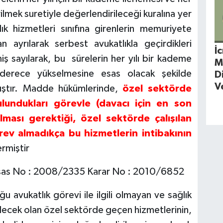
rilmek suretiyle değerlendirileceği kuralına yer
ık hizmetleri sınıfına girenlerin memuriyete
yrılarak serbest avukatlıkla geçirdikleri
İ
 sayılarak, bu sürelerin her yılı bir kademe
M
 derece yükselmesine esas olacak şekilde
D
V
mıştır. Madde hükümlerinde,
özel sektörde
bulundukları görevle (davacı için en son
olması gerektiği, özel sektörde çalışılan
ev almadıkça bu hizmetlerin intibakının
rmiştir
e Esas No : 2008/2335 Karar No : 2010/6852
 avukatlık görevi ile ilgili olmayan ve sağlık
bilecek olan özel sektörde geçen hizmetlerinin,