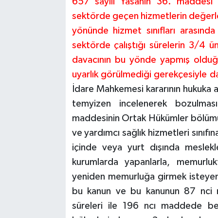
657 sayılı Yasanın 36. maddesi
sektörde geçen hizmetlerin değerl
yönünde hizmet sınıfları arasında
sektörde çalıştığı sürelerin 3/4 ü
davacının bu yönde yapmış olduğu
uyarlık görülmediği gerekçesiyle da
İdare Mahkemesi kararının hukuka a
temyizen incelenerek bozulması
maddesinin Ortak Hükümler bölümün
ve yardımcı sağlık hizmetleri sını
içinde veya yurt dışında meslekl
kurumlarda yapanlarla, memurlukt
yeniden memurluğa girmek isteyenl
bu kanun ve bu kanunun 87 nci 
süreleri ile 196 ncı maddede bel