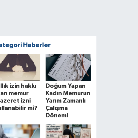
ategori Haberler
llık izin hakkı
Doğum Yapan
lan memur
Kadın Memurun
azeret izni
Yarım Zamanlı
ullanabilir mi?
Çalışma
Dönemi