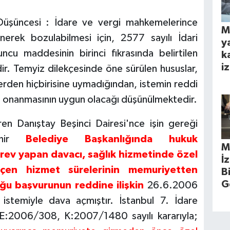
Düşüncesi : İdare ve vergi mahkemelerince
M
enerek bozulabilmesi için, 2577 sayılı İdari
y
cu maddesinin birinci fıkrasında belirtilen
k
iz
r. Temyiz dilekçesinde öne sürülen hususlar,
rden hiçbirisine uymadığından, istemin reddi
n onanmasının uygun olacağı düşünülmektedir.
Danıştay Beşinci Dairesi'nce işin gereği
şehir
Belediye Başkanlığında hukuk
M
rev yapan davacı, sağlık hizmetinde özel
İ
eçen hizmet sürelerinin memuriyetten
B
G
ğu başvurunun reddine ilişkin
26.6.2006
i istemiyle dava açmıştır. İstanbul 7. İdare
E:2006/308, K:2007/1480 sayılı kararıyla;