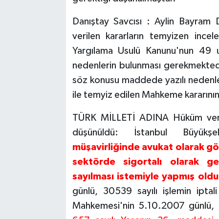
Danıştay Savcısı : Aylin Bayram 
verilen kararların temyizen incel
Yargılama Usulü Kanunu'nun 49 un
nedenlerin bulunması gerekmektedi
söz konusu maddede yazılı nedenle
ile temyiz edilen Mahkeme kararını
TÜRK MİLLETİ ADINA Hüküm veren 
düşünüldü: İstanbul Büyük
müşavirliğinde avukat olarak gö
sektörde sigortalı olarak g
sayılması istemiyle yapmış oldu
günlü, 30539 sayılı işlemin iptal
Mahkemesi'nin 5.10.2007 günlü, 