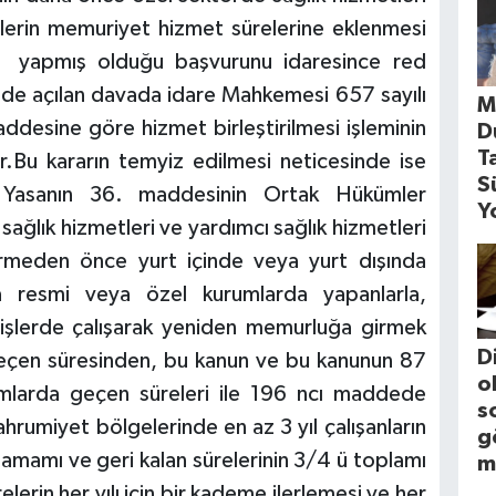
ürelerin memuriyet hizmet sürelerine eklenmesi
e yapmış olduğu başvurunu idaresince red
de açılan davada idare Mahkemesi 657 sayılı
M
desine göre hizmet birleştirilmesi işleminin
D
T
r.Bu kararın temyiz edilmesi neticesinde ise
S
ı Yasanın 36. maddesinin Ortak Hükümler
Y
ağlık hizmetleri ve yardımcı sağlık hizmetleri
irmeden önce yurt içinde veya yurt dışında
a resmi veya özel kurumlarda yapanlarla,
 işlerde çalışarak yeniden memurluğa girmek
D
 geçen süresinden, bu kanun ve bu kanunun 87
o
mlarda geçen süreleri ile 196 ncı maddede
s
ahrumiyet bölgelerinde en az 3 yıl çalışanların
g
 tamamı ve geri kalan sürelerinin 3/4 ü toplamı
m
erin her yılı için bir kademe ilerlemesi ve her