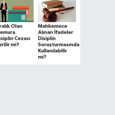
cralık Olan
Mahkemece
emura
Alınan İfadeler
isiplin Cezası
Disiplin
erilir mi?
Soruşturmasında
Kullanılabilir
mi?