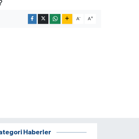
?
-
+
A
A
ategori Haberler