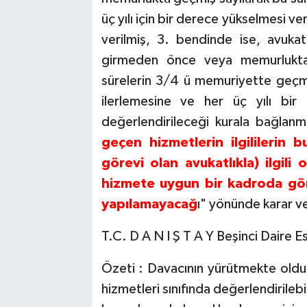
üç yılı için bir derece yükselmesi ve
verilmiş, 3. bendinde ise, avukatl
girmeden önce veya memurluktan a
sürelerin 3/4 ü memuriyette geçmiş
ilerlemesine ve her üç yılı bir
değerlendirileceği kurala bağlan
geçen hizmetlerin ilgililerin 
görevi olan avukatlıkla) ilgili 
hizmete uygun bir kadroda gör
yapılamayacağ
ı" yönünde karar ve
T.C. D A N I Ş T A Y Beşinci Dair
Özeti : Davacının yürütmekte olduğu
hizmetleri sınıfında değerlendirile