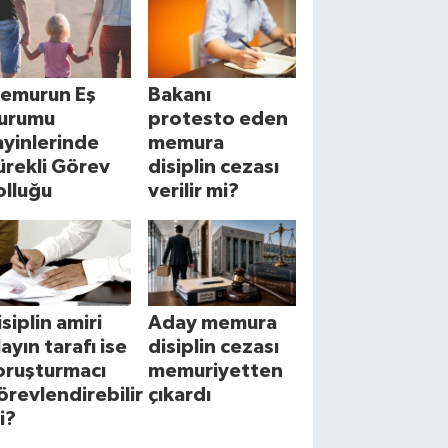
emurun Eş
Bakanı
urumu
protesto eden
ayinlerinde
memura
ürekli Görev
disiplin cezası
olluğu
verilir mi?
isiplin amiri
Aday memura
layın tarafı ise
disiplin cezası
oruşturmacı
memuriyetten
örevlendirebilir
çıkardı
i?