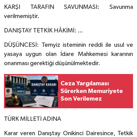
KARŞI TARAFIN SAVUNMASI: Savunma
verilmemiştir.
DANIŞTAY TETKİK HÂKİMİ: …
DÜŞÜNCESİ: Temyiz isteminin reddi ile usul ve
yasaya uygun olan İdare Mahkemesi kararının
onanması gerektiği düşünülmektedir.
Ceza Yargılaması
Sürerken Memuriyete
Son Verilemez
TÜRK MİLLETİ ADINA
Karar veren Danıştay Onikinci Dairesince, Tetkik