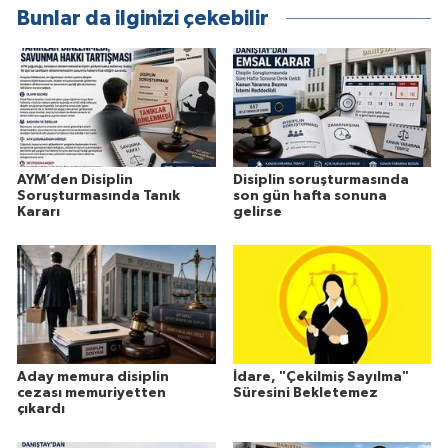
Bunlar da ilginizi çekebilir
AYM’den Disiplin
Disiplin soruşturmasında
Soruşturmasında Tanık
son gün hafta sonuna
Kararı
gelirse
Aday memura disiplin
İdare, "Çekilmiş Sayılma"
cezası memuriyetten
Süresini Bekletemez
çıkardı