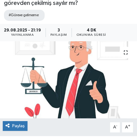
görevden çekilmiş sayılır mı?
#Göreve gelmeme
29.08.2025 - 21:19
3
4 DK
YAYINLANMA
PAYLAŞIM
OKUNMA SÜRESI
Paylaş
-
+
A
A