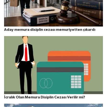
Aday memura disiplin cezası memuriyetten çıkardı
İcralık Olan Memura Disiplin Cezası Verilir mi?