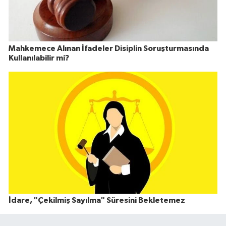
Mahkemece Alınan İfadeler Disiplin Soruşturmasında
Kullanılabilir mi?
İdare, "Çekilmiş Sayılma" Süresini Bekletemez