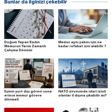
Bunlar da ilginizi çekebilir
Doğum Yapan Kadın
Memur aynı yakını için ne
Memurun Yarım Zamanlı
kadar refakat izni alabilir ?
Çalışma Dönemi
Eşinin yurt dışı görevi sona
NATO zirvesinde idari izinli
erince memur göreve
olanlar il dışına çıkabilir mi?
dönmeli