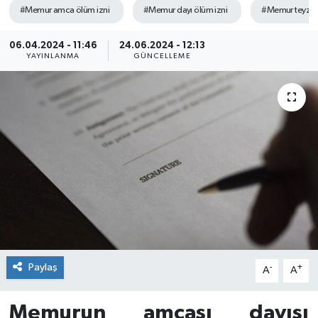
#Memur amca ölüm izni
#Memur dayı ölüm izni
#Memur teyze ö
06.04.2024 - 11:46
24.06.2024 - 12:13
YAYINLANMA
GÜNCELLEME
Paylaş
-
+
A
A
Memurun amcası dayısı