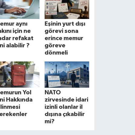
emur aynı
Eşinin yurt dışı
akını için ne
görevi sona
adar refakat
erince memur
ni alabilir ?
göreve
dönmeli
emurun Yol
NATO
zni Hakkında
zirvesinde idari
ilinmesi
izinli olanlar il
erekenler
dışına çıkabilir
mi?