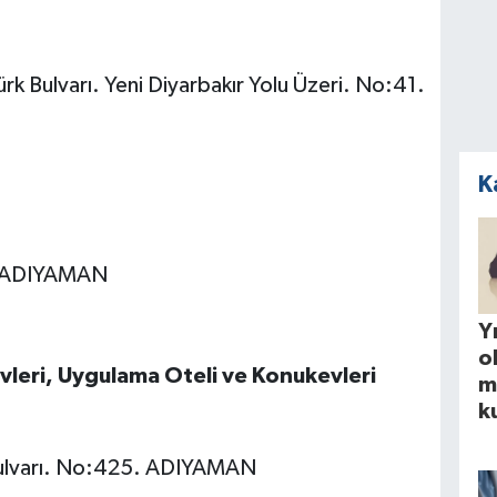
rk Bulvarı. Yeni Diyarbakır Yolu Üzeri. No:41.
K
 – ADIYAMAN
Yı
o
vleri, Uygulama Oteli ve Konukevleri
m
k
 Bulvarı. No:425. ADIYAMAN