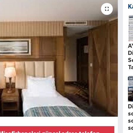
K
A
D
S
T
D
s
s
s