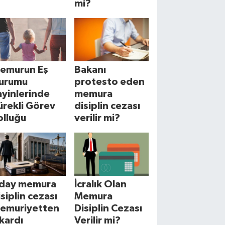
mi?
emurun Eş
Bakanı
urumu
protesto eden
ayinlerinde
memura
ürekli Görev
disiplin cezası
olluğu
verilir mi?
day memura
İcralık Olan
isiplin cezası
Memura
emuriyetten
Disiplin Cezası
ıkardı
Verilir mi?