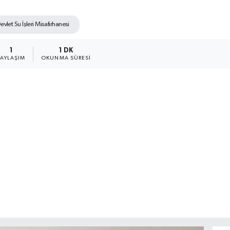
let Su İşleri Misafirhanesi
1
1 DK
PAYLAŞIM
OKUNMA SÜRESI