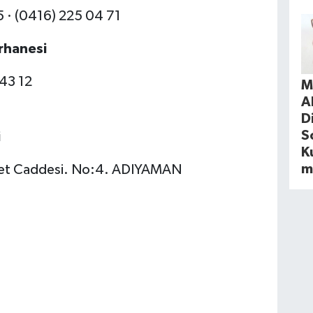
 · (0416) 225 04 71
irhanesi
 43 12
M
A
D
S
i
Ku
m
iyet Caddesi. No:4. ADIYAMAN