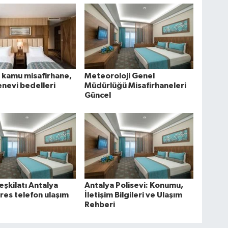
ı kamu misafirhane,
Meteoroloji Genel
nevi bedelleri
Müdürlüğü Misafirhaneleri
Güncel
eşkilatı Antalya
Antalya Polisevi: Konumu,
dres telefon ulaşım
İletişim Bilgileri ve Ulaşım
Rehberi