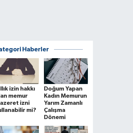
ategori Haberler
llık izin hakkı
Doğum Yapan
lan memur
Kadın Memurun
azeret izni
Yarım Zamanlı
ullanabilir mi?
Çalışma
Dönemi