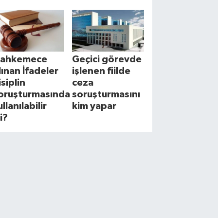
ahkemece
Geçici görevde
lınan İfadeler
işlenen fiilde
isiplin
ceza
oruşturmasında
soruşturmasını
llanılabilir
kim yapar
i?