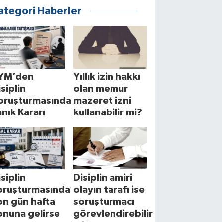
ategori Haberler
YM’den
Yıllık izin hakkı
isiplin
olan memur
oruşturmasında
mazeret izni
anık Kararı
kullanabilir mi?
isiplin
Disiplin amiri
oruşturmasında
olayın tarafı ise
on gün hafta
soruşturmacı
onuna gelirse
görevlendirebilir