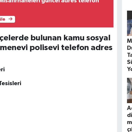
isafirhaneleri güncel adres telefon
üle
çelerde bulunan kamu sosyal
M
tmenevi polisevi telefon adres
D
T
S
Y
ri
esisleri
A
d
m
ç