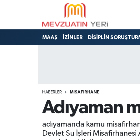
MAAŞ
İZİNLER
DİSİPLİN SORUŞTUR
HABERLER
MİSAFİRHANE
Adıyaman mis
adıyamanda kamu misafirhane 
Devlet Su İşleri Misafirhane