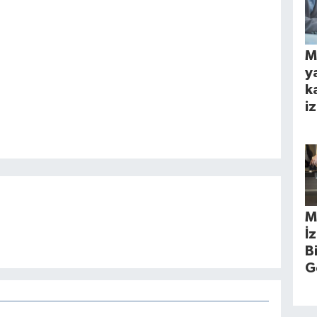
M
y
k
iz
M
İ
B
G