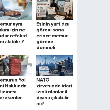
emur aynı
Eşinin yurt dışı
akını için ne
görevi sona
adar refakat
erince memur
ni alabilir ?
göreve
dönmeli
emurun Yol
NATO
zni Hakkında
zirvesinde idari
ilinmesi
izinli olanlar il
erekenler
dışına çıkabilir
mi?