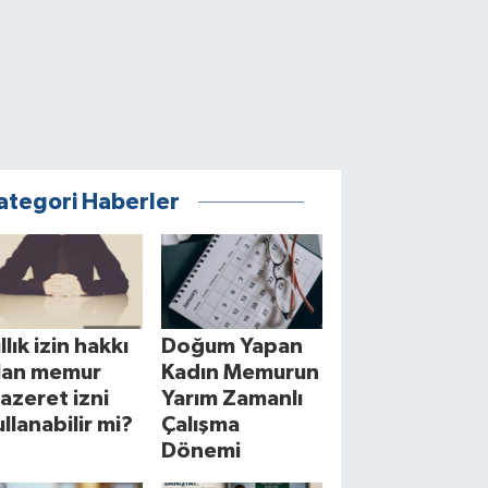
ategori Haberler
llık izin hakkı
Doğum Yapan
lan memur
Kadın Memurun
azeret izni
Yarım Zamanlı
ullanabilir mi?
Çalışma
Dönemi