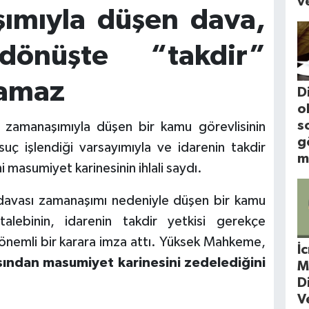
ve
ımıyla düşen dava,
dönüşte “takdir”
lamaz
D
o
s
zamanaşımıyla düşen bir kamu görevlisinin
g
uç işlendiği varsayımıyla ve idarenin takdir
m
 masumiyet karinesinin ihlali saydı.
avası zamanaşımı nedeniyle düşen bir kamu
alebinin, idarenin takdir yetkisi gerekçe
 önemli bir karara imza attı. Yüksek Mahkeme,
İ
sından masumiyet karinesini zedelediğini
M
D
V