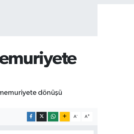
memuriyete
, memuriyete dönüşü
-
+
A
A