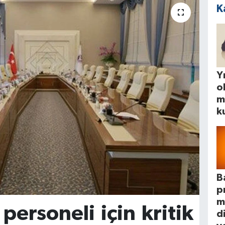
K
Yı
o
m
k
B
p
m
ersoneli için kritik
d