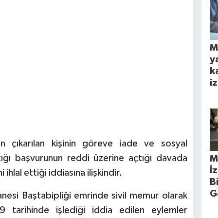
M
y
k
iz
 çıkarılan kişinin göreve iade ve sosyal
tığı başvurunun reddi üzerine açtığı davada
M
İ
lal ettiği iddiasına ilişkindir.
B
G
nesi Baştabipliği emrinde sivil memur olarak
tarihinde işlediği iddia edilen eylemler