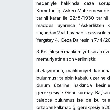
nedeniyle hakkında ceza soruş
Komutanlığı Askerî Mahkemesinde 
tarihli karar ile 22/5/1930 tarih
maddesi uyarınca "Askerlikten k
suçundan 2 yıl 1 ay hapis cezası il
Yargıtay 4. Ceza Dairesinin 7/4/2010
3.Kesinleşen mahkûmiyet kararı üze
memuriyetine son verilmiştir.
4.Başvurucu, mahkûmiyet kararına
bulunmuş; talebin kabulü üzerine d
durum üzerine hakkında kesinl
gerekçesiyle Genelkurmay Başkanl
talepte bulunmuş ise de bu tale
ortadan kalkmadığı gerekçesiyle 30