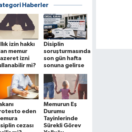
ategori Haberler
llık izin hakkı
Disiplin
lan memur
soruşturmasında
azeret izni
son gün hafta
ullanabilir mi?
sonuna gelirse
akanı
Memurun Eş
rotesto eden
Durumu
emura
Tayinlerinde
isiplin cezası
Sürekli Görev