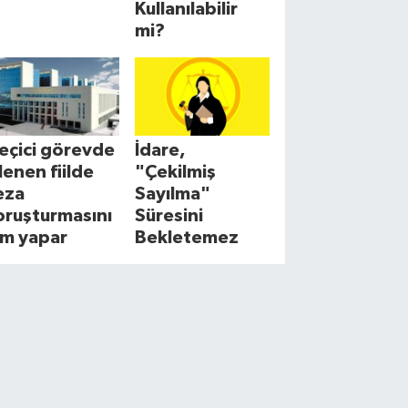
Kullanılabilir
mi?
eçici görevde
İdare,
şlenen fiilde
"Çekilmiş
eza
Sayılma"
oruşturmasını
Süresini
im yapar
Bekletemez