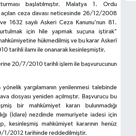
turması başlatılmıştır. Malatya 1. Ordu
açılan ceza davası neticesinde 26/12/2008
li ve 1632 sayılı Askeri Ceza Kanunu'nun 81.
urtulmak için hile yapmak suçuna iştirak"
e mahkûmiyetine hükmedilmiş ve bu karar Askerî
 tarihli ilamı ile onanarak kesinleşmiştir.
rine 20/7/2010 tarihli işlem ile başvurucunun
 yönelik yargılamanın yenilenmesi talebinde
ava dosyası yeniden açılmıştır. Başvurucu bu
eşmiş bir mahkûmiyet kararı bulunmadığı
ığı (İdare) nezdinde memuriyete iadesi için
p, kesinleşmiş mahkûmiyet kararının henüz
/1/2012 tarihinde reddedilmiştir.