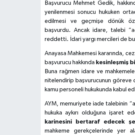
Başvurucu Mehmet Gedik, hakkında
yenilenmesi sonucu hukuken orta
edilmesi ve geçmişe dönük özlü
başvurdu. Ancak idare, talebi “
reddetti. İdari yargı mercileri de b
Anayasa Mahkemesi kararında, ceza
başvurucu hakkında
kesinleşmiş b
Buna rağmen idare ve mahkemeleri
nitelendirip başvurucunun göreve 
kamu personeli hukukunda kabul ed
AYM, memuriyete iade talebinin “a
hukuka aykırı olduğuna işaret ede
karinesini bertaraf edecek şe
mahkeme gerekçelerinde yer ala