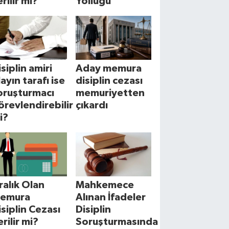
rilir mi?
Yolluğu
isiplin amiri
Aday memura
layın tarafı ise
disiplin cezası
oruşturmacı
memuriyetten
örevlendirebilir
çıkardı
i?
cralık Olan
Mahkemece
emura
Alınan İfadeler
isiplin Cezası
Disiplin
erilir mi?
Soruşturmasında