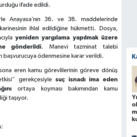
urduğu ifade edildi.
le Anayasa’nın 36. ve 38. maddelerinde
arinesinin ihlal edildiğine hükmetti. Dosya,
acıyla
yeniden yargılama yapılmak üzere
e gönderildi
. Manevi tazminat talebi
in başvurucuya ödenmesine karar verildi.
K
 sona eren kamu görevlilerinin göreve dönüş
yetkisi” gerekçesiyle
suç isnadı ima eden
ğını
ortaya koyması bakımından kamu
Yı
iği taşıyor.
o
m
k
n: