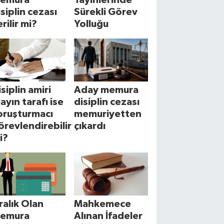
isiplin cezası
Sürekli Görev
rilir mi?
Yolluğu
isiplin amiri
Aday memura
layın tarafı ise
disiplin cezası
oruşturmacı
memuriyetten
örevlendirebilir
çıkardı
i?
cralık Olan
Mahkemece
emura
Alınan İfadeler