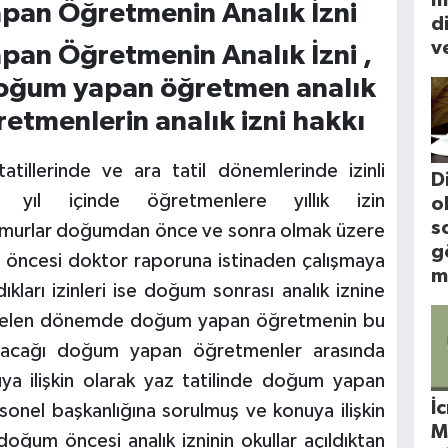
apan Öğretmenin Analık İzni
d
ve
pan Öğretmenin Analık İzni ,
doğum yapan öğretmen analık
öğretmenlerin analık izni hakkı
atillerinde ve ara tatil dönemlerinde izinli
D
nde yıl içinde öğretmenlere yıllık izin
o
s
urlar doğumdan önce ve sonra olmak üzere
g
m öncesi doktor raporuna istinaden çalışmaya
m
ları izinleri ise doğum sonrası analık iznine
k gelen dönemde doğum yapan öğretmenin bu
lanacağı doğum yapan öğretmenler arasında
a ilişkin olarak yaz tatilinde doğum yapan
İ
onel başkanlığına sorulmuş ve konuya ilişkin
M
oğum öncesi analık izninin okullar açıldıktan