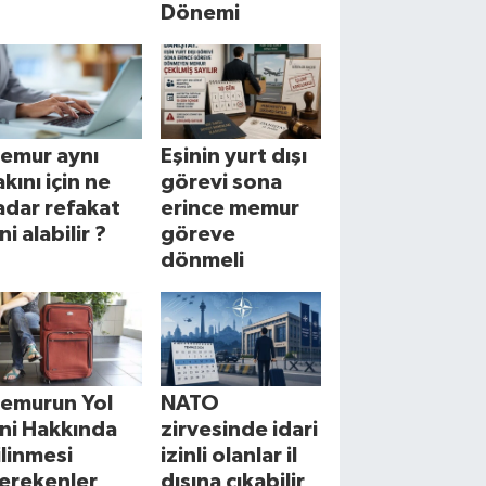
Dönemi
emur aynı
Eşinin yurt dışı
akını için ne
görevi sona
adar refakat
erince memur
ni alabilir ?
göreve
dönmeli
emurun Yol
NATO
zni Hakkında
zirvesinde idari
ilinmesi
izinli olanlar il
erekenler
dışına çıkabilir