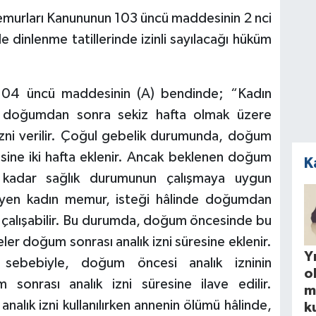
Memurları Kanununun 103 üncü maddesinin 2 nci
le dinlenme tatillerinde izinli sayılacağı hüküm
104 üncü maddesinin (A) bendinde; “Kadın
doğumdan sonra sekiz hafta olmak üzere
 izni verilir. Çoğul gebelik durumunda, doğum
üresine iki hafta eklenir. Ancak beklenen doğum
K
e kadar sağlık durumunun çalışmaya uygun
eyen kadın memur, isteği hâlinde doğumdan
 çalışabilir. Bu durumda, doğum öncesinde bu
eler doğum sonrası analık izni süresine eklenir.
Yı
sebebiyle, doğum öncesi analık izninin
o
onrası analık izni süresine ilave edilir.
m
ık izni kullanılırken annenin ölümü hâlinde,
k