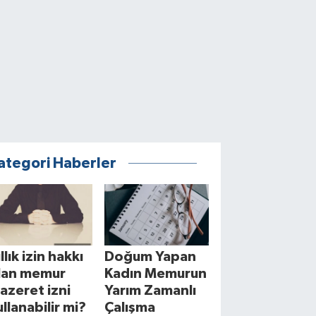
ategori Haberler
llık izin hakkı
Doğum Yapan
lan memur
Kadın Memurun
azeret izni
Yarım Zamanlı
ullanabilir mi?
Çalışma