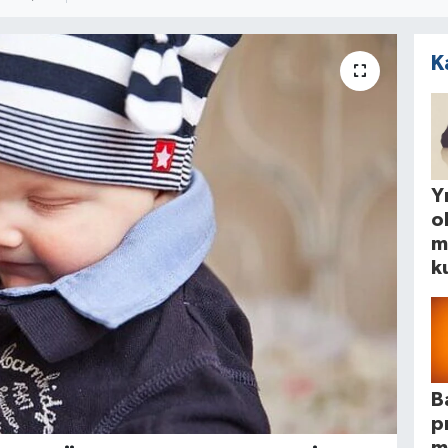
K
Yı
o
m
k
B
p
m