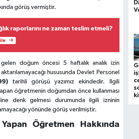
D
kkında görüş vermiştir.
V
lık raporlarını ne zaman teslim etmeli?
üle
gelen doğum öncesi 5 haftalık analık izin
G
p aktarılamayacağı hususunda Devlet Personel
i
c
399)
tarihli görüşü yazımız ekindedir. İlgili
s
 yapan öğretmenin doğumdan önce kullanması
k
ine denk gelmesi durumunda ilgili izninin
amayacağı yönünde görüş verilmiştir.
m Yapan Öğretmen Hakkında