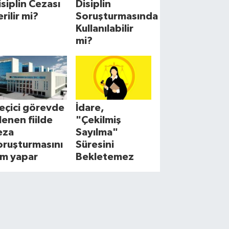
isiplin Cezası
Disiplin
erilir mi?
Soruşturmasında
Kullanılabilir
mi?
eçici görevde
İdare,
şlenen fiilde
"Çekilmiş
eza
Sayılma"
oruşturmasını
Süresini
im yapar
Bekletemez