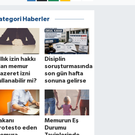
ategori Haberler
llık izin hakkı
Disiplin
lan memur
soruşturmasında
azeret izni
son gün hafta
ullanabilir mi?
sonuna gelirse
akanı
Memurun Eş
rotesto eden
Durumu
emura
Tayinlerinde