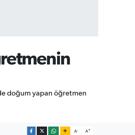
ğretmenin
minde doğum yapan öğretmen
-
+
A
A