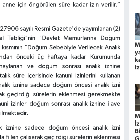
nne için öngörülen süre kadar izin verilir.”
 27906 sayılı Resmi Gazete'de yayımlanan (2)
el Tebliği"nin "Devlet Memurlarına Doğum
M
lı kısmının "Doğum Sebebiyle Verilecek Analık
y
umdan önceki üç haftaya kadar Kurumunda
k
onaylanan ve doğum sonrası analık iznine
iz
ık süre içerisinde kanuni izinlerini kullanan
lık iznine sadece doğum öncesi analık izni
rak geçirdiği sürelerin eklenmesi gerekmekte
uni izinler doğum sonrası analık iznine ilave
ilmektedir.
M
İ
ık iznine sadece doğum öncesi analık izni
B
fiilen çalışarak geçirdiği sürelerin eklenmesi
G