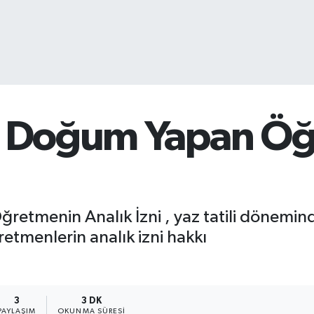
de Doğum Yapan Ö
ğretmenin Analık İzni , yaz tatili döne
öğretmenlerin analık izni hakkı
3
3 DK
PAYLAŞIM
OKUNMA SÜRESI