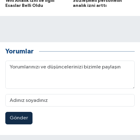
Yeni Analık İzni ile İlgili
Sözleşmeli personelin
Esaslar Belli Oldu
analık izni arttı
Yorumlar
Gönder