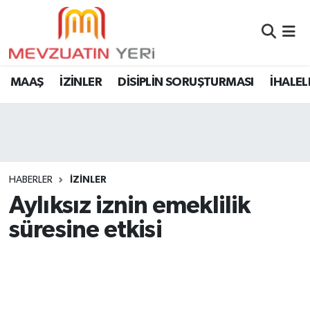
MAAŞ
İZİNLER
DİSİPLİN SORUŞTURMASI
İHALEL
HABERLER
İZİNLER
Aylıksız iznin emeklilik
süresine etkisi