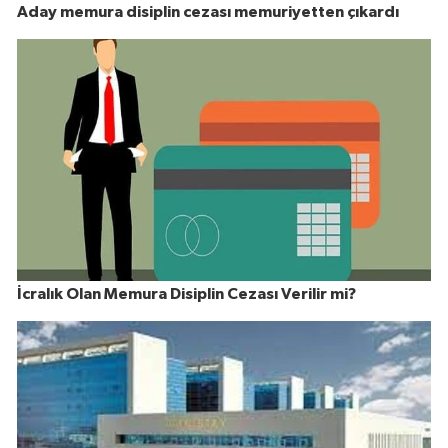
Aday memura disiplin cezası memuriyetten çıkardı
İcralık Olan Memura Disiplin Cezası Verilir mi?