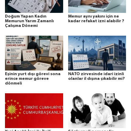
Doğum Yapan Kadın
Memur aynı yakını için ne
Memurun Yarım Zamanlı
kadar refakat izni alabilir ?
Çalışma Dönemi
Eşinin yurt dışı görevi sona
NATO zirvesinde idari izinli
erince memur göreve
olanlar il dışına çıkabilir mi?
dönmeli