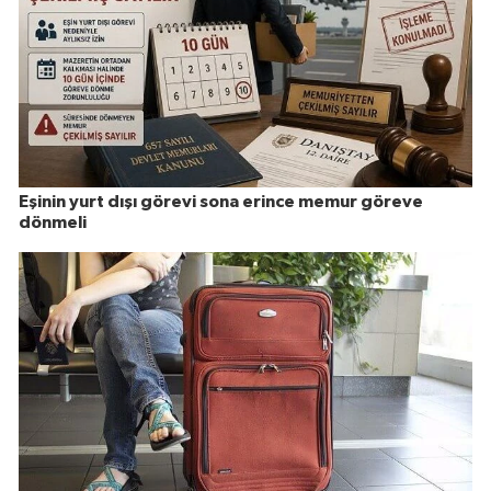
Eşinin yurt dışı görevi sona erince memur göreve
dönmeli