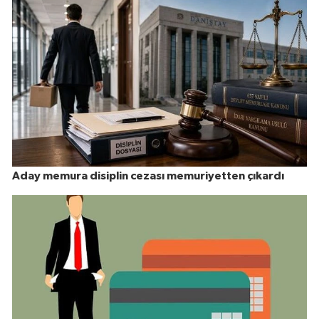
Aday memura disiplin cezası memuriyetten çıkardı