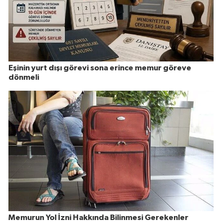
Eşinin yurt dışı görevi sona erince memur göreve
dönmeli
Memurun Yol İzni Hakkında Bilinmesi Gerekenler