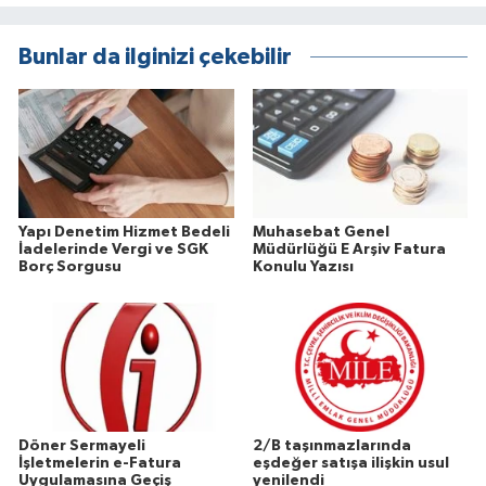
Bunlar da ilginizi çekebilir
Yapı Denetim Hizmet Bedeli
Muhasebat Genel
İadelerinde Vergi ve SGK
Müdürlüğü E Arşiv Fatura
Borç Sorgusu
Konulu Yazısı
Döner Sermayeli
2/B taşınmazlarında
İşletmelerin e-Fatura
eşdeğer satışa ilişkin usul
Uygulamasına Geçiş
yenilendi