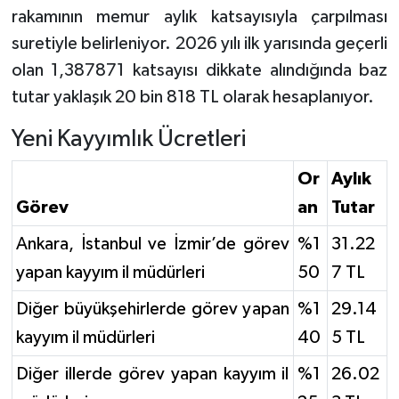
rakamının memur aylık katsayısıyla çarpılması
suretiyle belirleniyor. 2026 yılı ilk yarısında geçerli
olan 1,387871 katsayısı dikkate alındığında baz
tutar yaklaşık 20 bin 818 TL olarak hesaplanıyor.
Yeni Kayyımlık Ücretleri
Or
Aylık
Görev
an
Tutar
Ankara, İstanbul ve İzmir’de görev
%1
31.22
yapan kayyım il müdürleri
50
7 TL
Diğer büyükşehirlerde görev yapan
%1
29.14
kayyım il müdürleri
40
5 TL
Diğer illerde görev yapan kayyım il
%1
26.02