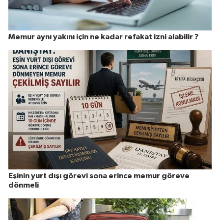
Memur aynı yakını için ne kadar refakat izni alabilir ?
Eşinin yurt dışı görevi sona erince memur göreve
dönmeli