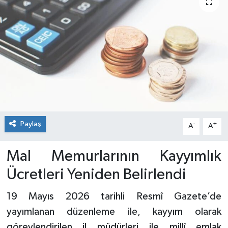
Paylaş
-
+
A
A
Mal Memurlarının Kayyımlık
Ücretleri Yeniden Belirlendi
19 Mayıs 2026 tarihli Resmî Gazete’de
yayımlanan düzenleme ile, kayyım olarak
görevlendirilen il müdürleri ile millî emlak