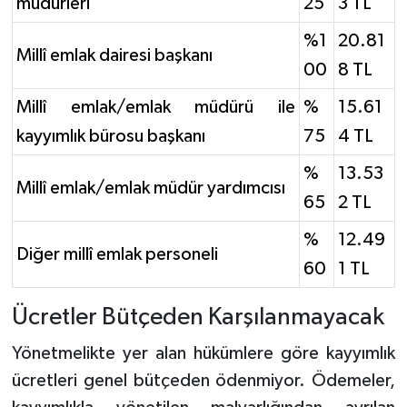
müdürleri
25
3 TL
%1
20.81
Millî emlak dairesi başkanı
00
8 TL
Millî emlak/emlak müdürü ile
%
15.61
kayyımlık bürosu başkanı
75
4 TL
%
13.53
Millî emlak/emlak müdür yardımcısı
65
2 TL
%
12.49
Diğer millî emlak personeli
60
1 TL
Ücretler Bütçeden Karşılanmayacak
Yönetmelikte yer alan hükümlere göre kayyımlık
ücretleri genel bütçeden ödenmiyor. Ödemeler,