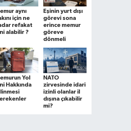
emur aynı
Eşinin yurt dışı
akını için ne
görevi sona
adar refakat
erince memur
ni alabilir ?
göreve
dönmeli
emurun Yol
NATO
zni Hakkında
zirvesinde idari
ilinmesi
izinli olanlar il
erekenler
dışına çıkabilir
mi?