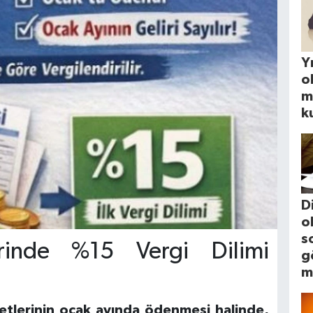
Yı
o
m
k
D
o
s
erinde %15 Vergi Dilimi
g
m
ücretlerinin ocak ayında ödenmesi halinde,