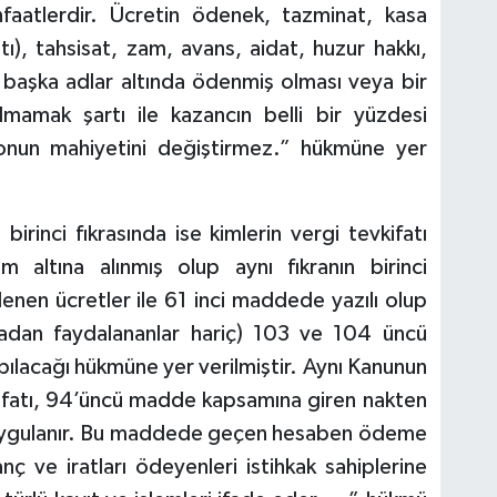
nfaatlerdir. Ücretin ödenek, tazminat, kasa
ı), tahsisat, zam, avans, aidat, huzur hakkı,
a başka adlar altında ödenmiş olması veya bir
lmamak şartı ile kazancın belli bir yüzdesi
 onun mahiyetini değiştirmez.” hükmüne yer
rinci fıkrasında ise kimlerin vergi tevkifatı
 altına alınmış olup aynı fıkranın birinci
en ücretler ile 61 inci maddede yazılı olup
nadan faydalananlar hariç) 103 ve 104 üncü
ılacağı hükmüne yer verilmiştir. Aynı Kanunun
ifatı, 94’üncü madde kapsamına giren nakten
uygulanır. Bu maddede geçen hesaben ödeme
nç ve iratları ödeyenleri istihkak sahiplerine