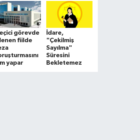
eçici görevde
İdare,
şlenen fiilde
"Çekilmiş
eza
Sayılma"
oruşturmasını
Süresini
im yapar
Bekletemez