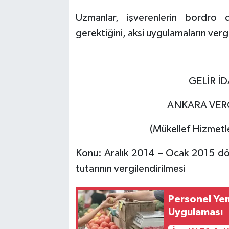
Uzmanlar, işverenlerin bordro 
gerektiğini, aksi uygulamaların vergi
GELİR İ
ANKARA VERG
(Mükellef Hizmetle
Konu: Aralık 2014 – Ocak 2015 dön
tutarının vergilendirilmesi
Personel Ye
Uygulaması