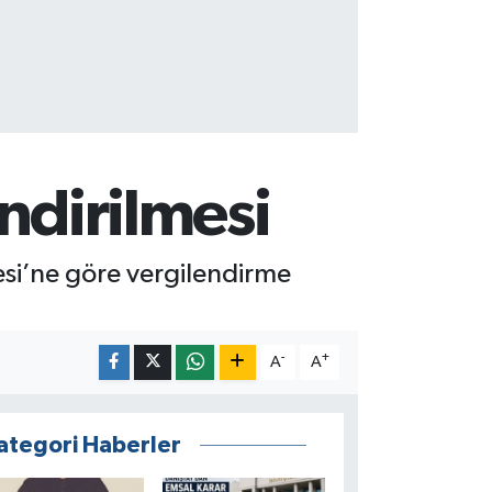
endirilmesi
resi’ne göre vergilendirme
-
+
A
A
ategori Haberler