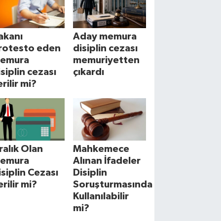
akanı
Aday memura
rotesto eden
disiplin cezası
emura
memuriyetten
isiplin cezası
çıkardı
rilir mi?
cralık Olan
Mahkemece
emura
Alınan İfadeler
isiplin Cezası
Disiplin
erilir mi?
Soruşturmasında
Kullanılabilir
mi?