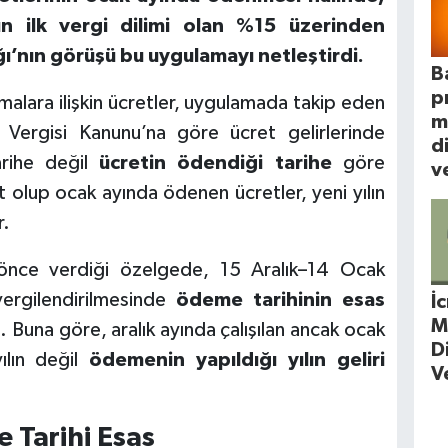
ılın ilk vergi dilimi olan %15 üzerinden
ğı’nın görüşü bu uygulamayı netleştirdi.
B
p
lışmalara ilişkin ücretler, uygulamada takip eden
m
r Vergisi Kanunu’na göre ücret gelirlerinde
d
arihe değil
ücretin ödendiği tarihe
göre
ve
it olup ocak ayında ödenen ücretler, yeni yılın
r.
a önce verdiği özelgede, 15 Aralık–14 Ocak
 vergilendirilmesinde
ödeme tarihinin esas
İ
M
i. Buna göre, aralık ayında çalışılan ancak ocak
D
ılın değil
ödemenin yapıldığı yılın geliri
V
 Tarihi Esas