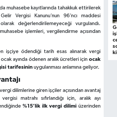
da muhasebe kayıtlarında tahakkuk ettirilerek
 Gelir Vergisi Kanunu’nun 96’ncı maddesi
arak değerlendirilemeyeceği vurgulandı.
G
 muhasebe işlemleri, vergilendirme açısından
i
c
s
len işçiye ödendiği tarih esas alınarak vergi
k
 ocak ayında ödenen aralık ücretleri için
ocak
isi tarifesinin
uygulanması anlamına geliyor.
vantajı
vergi dilimlerine giren işçiler açısından avantaj
vergisi matrahı sıfırlandığı için, aralık ayı
dendiğinde
%15’lik ilk vergi dilimi
üzerinden