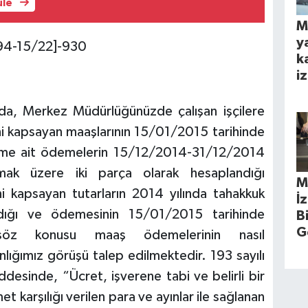
üle
M
y
[94-15/22]-930
k
iz
nda, Merkez Müdürlüğünüzde çalışan işçilere
i kapsayan maaşlarının 15/01/2015 tarihinde
eme ait ödemelerin 15/12/2014-31/12/2014
ak üzere iki parça olarak hesaplandığı
M
i kapsayan tutarların 2014 yılında tahakkuk
İ
ndığı ve ödemesinin 15/01/2015 tarihinde
B
G
ek, söz konusu maaş ödemelerinin nasıl
lığımız görüşü talep edilmektedir. 193 sayılı
desinde, “Ücret, işverene tabi ve belirli bir
et karşılığı verilen para ve ayınlar ile sağlanan