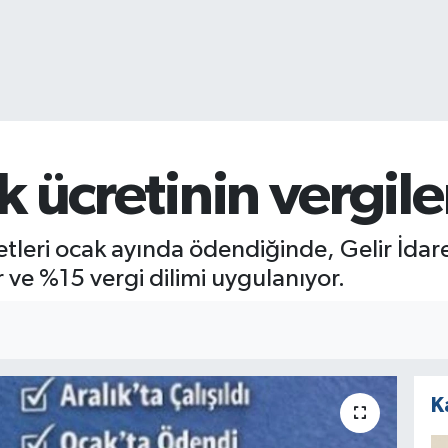
lık ücretinin vergil
cretleri ocak ayında ödendiğinde, Gelir İda
 ve %15 vergi dilimi uygulanıyor.
K