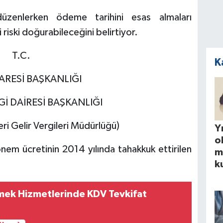
düzenlerken ödeme tarihini esas almaları
 riski doğurabileceğini belirtiyor.
T.C.
K
DARESİ BAŞKANLIĞI
İ DAİRESİ BAŞKANLIĞI
ri Gelir Vergileri Müdürlüğü)
Yı
o
em ücretinin 2014 yılında tahakkuk ettirilen
m
k
mek Hizmetlerinde KDV Tevkifat