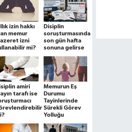
llık izin hakkı
Disiplin
lan memur
soruşturmasında
azeret izni
son gün hafta
ullanabilir mi?
sonuna gelirse
isiplin amiri
Memurun Eş
layın tarafı ise
Durumu
oruşturmacı
Tayinlerinde
örevlendirebilir
Sürekli Görev
i?
Yolluğu