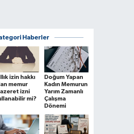
ategori Haberler
llık izin hakkı
Doğum Yapan
lan memur
Kadın Memurun
azeret izni
Yarım Zamanlı
ullanabilir mi?
Çalışma
Dönemi