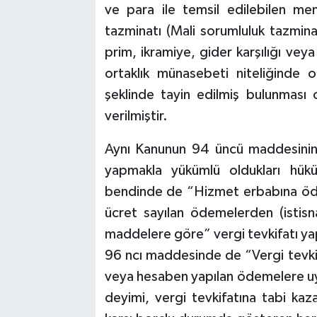
ve para ile temsil edilebilen me
tazminatı (Mali sorumluluk tazminat
prim, ikramiye, gider karşılığı vey
ortaklık münasebeti niteliğinde o
şeklinde tayin edilmiş bulunması
verilmiştir.
Aynı Kanunun 94 üncü maddesinin bi
yapmakla yükümlü oldukları hüküm
bendinde de “Hizmet erbabına öden
ücret sayılan ödemelerden (istis
maddelere göre” vergi tevkifatı yap
96 ncı maddesinde de “Vergi tevk
veya hesaben yapılan ödemelere 
deyimi, vergi tevkifatına tabi kaza