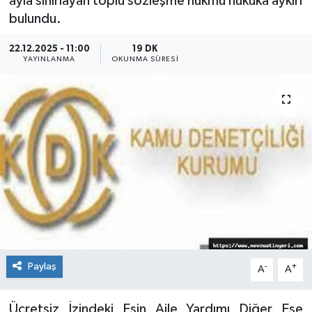
ayla sınırlayan toplu sözleşme hükmü hukuka aykırı
bulundu.
22.12.2025 - 11:00
19 DK
YAYINLANMA
OKUNMA SÜRESI
Paylaş
-
+
A
A
Ücretsiz İzindeki Eşin Aile Yardımı Diğer Eşe