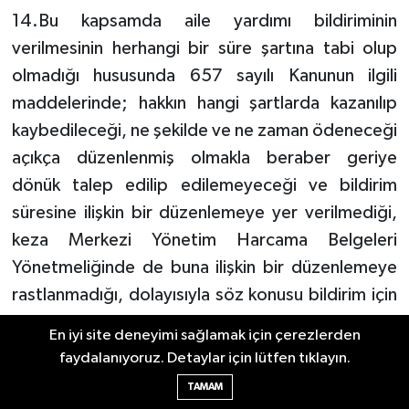
14.Bu kapsamda aile yardımı bildiriminin
verilmesinin herhangi bir süre şartına tabi olup
olmadığı hususunda 657 sayılı Kanunun ilgili
maddelerinde; hakkın hangi şartlarda kazanılıp
kaybedileceği, ne şekilde ve ne zaman ödeneceği
açıkça düzenlenmiş olmakla beraber geriye
dönük talep edilip edilemeyeceği ve bildirim
süresine ilişkin bir düzenlemeye yer verilmediği,
keza Merkezi Yönetim Harcama Belgeleri
Yönetmeliğinde de buna ilişkin bir düzenlemeye
rastlanmadığı, dolayısıyla söz konusu bildirim için
herhangi bir süre şartı getirilmediği
En iyi site deneyimi sağlamak için çerezlerden
anlaşıldığından hak sahiplerince verilen
faydalanıyoruz. Detaylar için lütfen tıklayın.
bildirimlere istinaden geriye dönük olarak aile
TAMAM
yardımı talep edilmesinin önünde bir engel