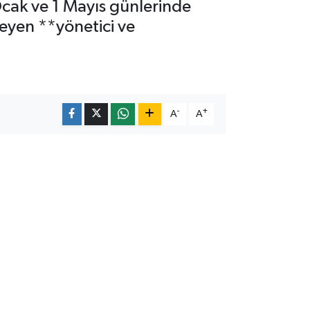
Ocak ve 1 Mayıs günlerinde
emeyen **yönetici ve
-
+
A
A