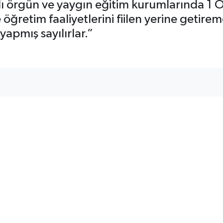
ğlı örgün ve yaygın eğitim kurumlarında 1 
e öğretim faaliyetlerini fiilen yerine getir
apmış sayılırlar.”