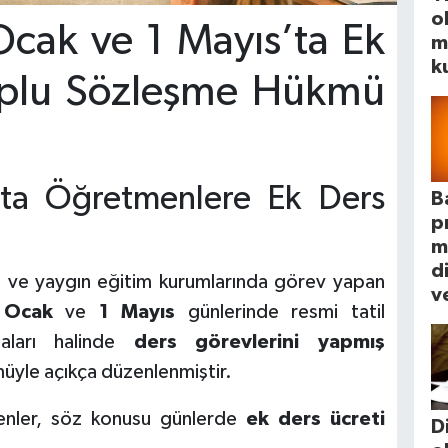
o
cak ve 1 Mayıs’ta Ek
m
k
Toplu Sözleşme Hükmü
’ta Öğretmenlere Ek Ders
B
p
m
d
ün ve yaygın eğitim kurumlarında görev yapan
ve
 Ocak
ve
1 Mayıs
günlerinde resmi tatil
aları halinde
ders görevlerini yapmış
üyle açıkça düzenlenmiştir.
nler, söz konusu günlerde
ek ders ücreti
D