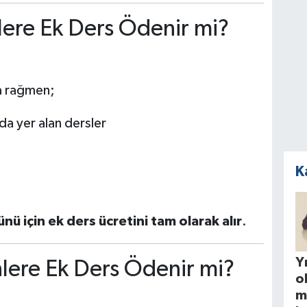
ere Ek Ders Ödenir mi?
na rağmen;
a yer alan dersler
K
nü için ek ders ücretini tam olarak alır
.
Yı
lere Ek Ders Ödenir mi?
o
m