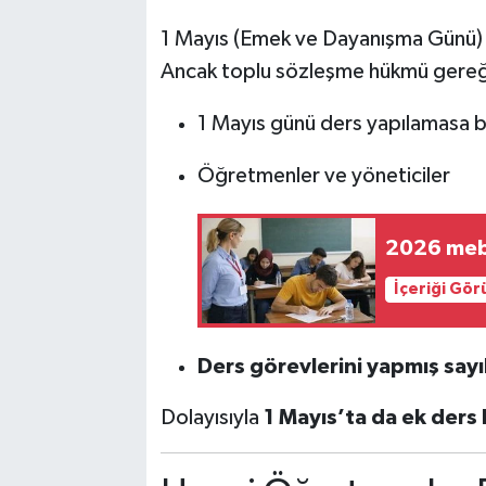
1 Mayıs (Emek ve Dayanışma Günü) r
Ancak toplu sözleşme hükmü gereğ
1 Mayıs günü ders yapılamasa b
Öğretmenler ve yöneticiler
2026 meb,
İçeriği Gö
Ders görevlerini yapmış sayıl
Dolayısıyla
1 Mayıs’ta da ek ders 