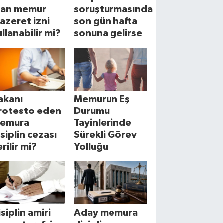
lan memur
soruşturmasında
azeret izni
son gün hafta
ullanabilir mi?
sonuna gelirse
akanı
Memurun Eş
rotesto eden
Durumu
emura
Tayinlerinde
isiplin cezası
Sürekli Görev
rilir mi?
Yolluğu
isiplin amiri
Aday memura