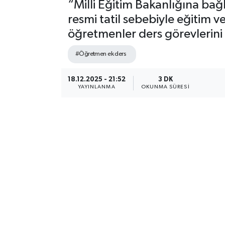
“Milli Eğitim Bakanlığına ba
resmi tatil sebebiyle eğitim v
öğretmenler ders görevlerini y
#Öğretmen ek ders
18.12.2025 - 21:52
3 DK
YAYINLANMA
OKUNMA SÜRESI