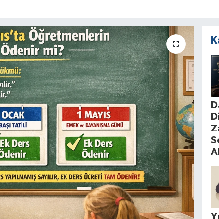
K
D
D
Z
S
A
Yı