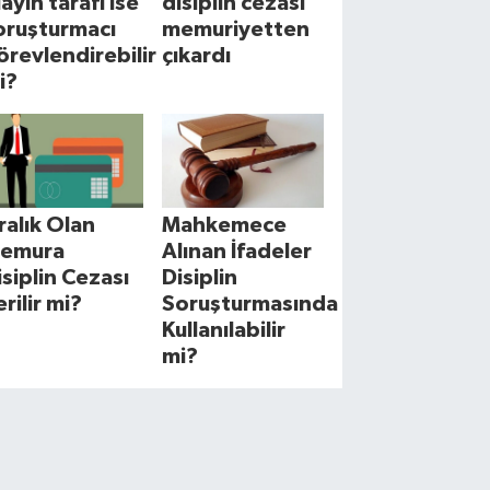
layın tarafı ise
disiplin cezası
oruşturmacı
memuriyetten
örevlendirebilir
çıkardı
i?
cralık Olan
Mahkemece
emura
Alınan İfadeler
isiplin Cezası
Disiplin
erilir mi?
Soruşturmasında
Kullanılabilir
mi?