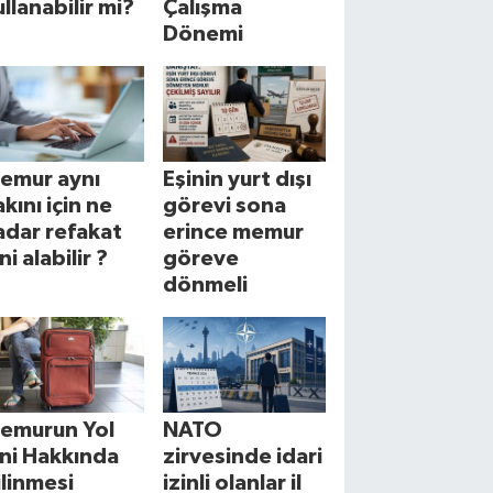
ullanabilir mi?
Çalışma
Dönemi
emur aynı
Eşinin yurt dışı
akını için ne
görevi sona
adar refakat
erince memur
ni alabilir ?
göreve
dönmeli
emurun Yol
NATO
zni Hakkında
zirvesinde idari
ilinmesi
izinli olanlar il