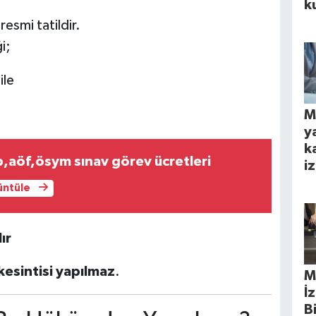
k
esmi tatildir.
i;
ile
M
y
k
aöf,ösym sınav görev ücretleri
iz
rüntüle
ır
kesintisi yapılmaz
.
M
İ
B