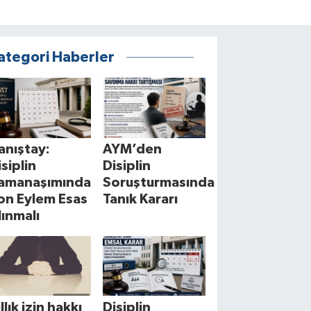
ategori Haberler
anıştay:
AYM’den
isiplin
Disiplin
amanaşımında
Soruşturmasında
on Eylem Esas
Tanık Kararı
lınmalı
llık izin hakkı
Disiplin