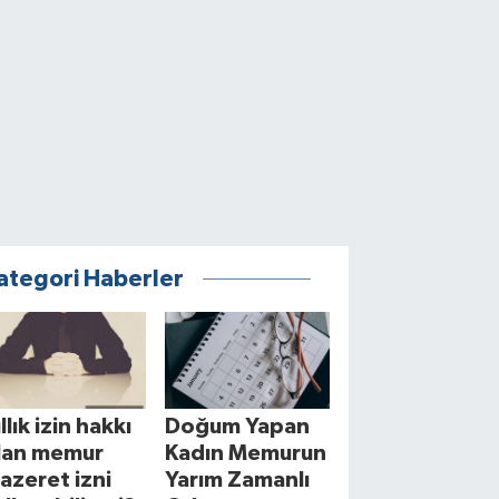
ategori Haberler
llık izin hakkı
Doğum Yapan
lan memur
Kadın Memurun
azeret izni
Yarım Zamanlı