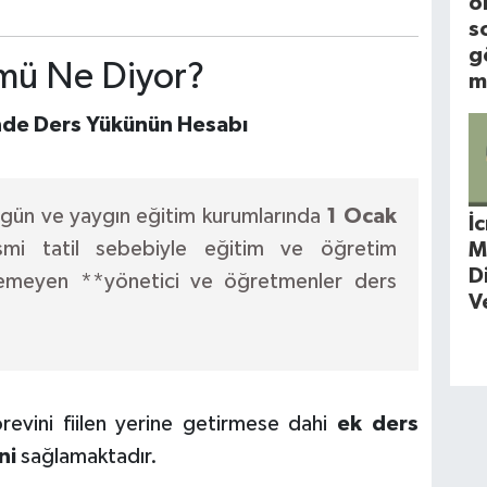
o
s
g
mü Ne Diyor?
m
nde Ders Yükünün Hesabı
örgün ve yaygın eğitim kurumlarında
1 Ocak
İ
mi tatil sebebiyle eğitim ve öğretim
M
D
etiremeyen **yönetici ve öğretmenler ders
V
evini fiilen yerine getirmese dahi
ek ders
ni
sağlamaktadır.