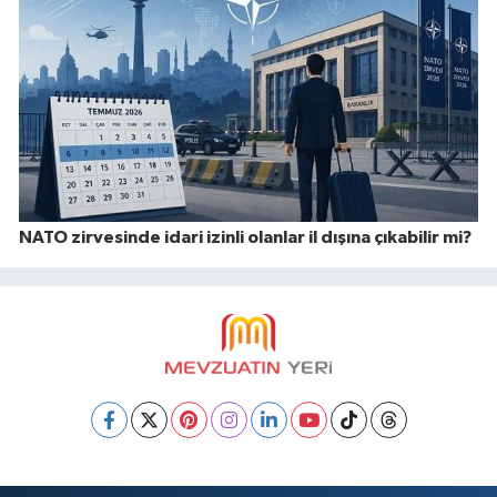
NATO zirvesinde idari izinli olanlar il dışına çıkabilir mi?