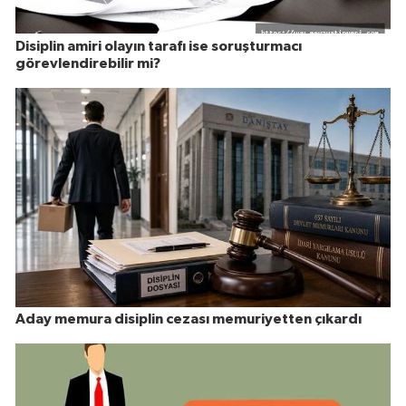
Disiplin amiri olayın tarafı ise soruşturmacı
görevlendirebilir mi?
Aday memura disiplin cezası memuriyetten çıkardı