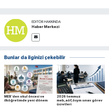
EDITÖR HAKKINDA
Haber Merkezi
Bunlar da ilginizi çekebilir
MEB'den okul öncesi ve
2026 temmuz
ilköğretimde yeni dönem
meb,aöf,ösym sınav görev
ücretleri