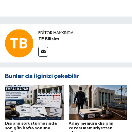
EDITÖR HAKKINDA
TE Bilisim
Bunlar da ilginizi çekebilir
Disiplin soruşturmasında
Aday memura disiplin
son gün hafta sonuna
cezası memuriyetten