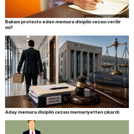
Bakanı protesto eden memura disiplin cezası verilir
mi?
Aday memura disiplin cezası memuriyetten çıkardı