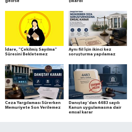
gelirse
çıkardı
İdare, "Çekilmiş Sayılma"
Aynı fiil İçin ikinci kez
Süresini Bekletemez
soruşturma yapılamaz
Ceza Yargılaması Sürerken
Danıştay'dan 4483 sayılı
Memuriyete Son Verilemez
Kanun uygulamasına dair
emsal karar