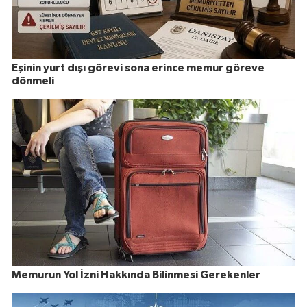
Eşinin yurt dışı görevi sona erince memur göreve
dönmeli
Memurun Yol İzni Hakkında Bilinmesi Gerekenler