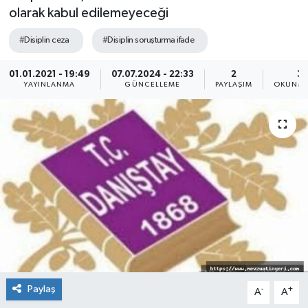
olarak kabul edilemeyeceği
#Disiplin ceza
#Disiplin soruşturma ifade
01.01.2021 - 19:49
07.07.2024 - 22:33
2
3 
YAYINLANMA
GÜNCELLEME
PAYLAŞIM
OKUNMA
Paylaş
-
+
A
A