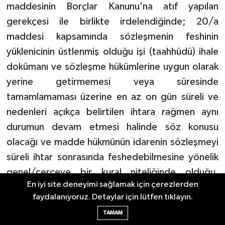
maddesinin Borçlar Kanunu'na atıf yapılan
gerekçesi ile birlikte irdelendiğinde; 20/a
maddesi kapsamında sözleşmenin feshinin
yüklenicinin üstlenmiş olduğu işi (taahhüdü) ihale
dokümanı ve sözleşme hükümlerine uygun olarak
yerine getirmemesi veya süresinde
tamamlamaması üzerine en az on gün süreli ve
nedenleri açıkça belirtilen ihtara rağmen aynı
durumun devam etmesi halinde söz konusu
olacağı ve madde hükmünün idarenin sözleşmeyi
süreli ihtar sonrasında feshedebilmesine yönelik
genel/çerçeve bir kural niteliğinde olduğu,
En iyi site deneyimi sağlamak için çerezlerden
yüklenicinin sözleşmenin uygulanması sırasında
faydalanıyoruz. Detaylar için lütfen tıklayın.
yasak fiil ve davranışlarda bulunmak suretiyle ihale
TAMAM
dokümanı ve sözleşme hükümlerine uygun olarak