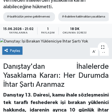
vermeden ihalelerden yasaklama kararı
alabileceğine hükmetti.
#-taahhüdün yerine getirilmemesi
#-ihalelere katılmaktan yasaklama
15.06.2026 - 21:02
1
18 DK
YAYINLANMA
PAYLAŞIM
OKUNMA SÜRESI
Paylaş
-
+
A
A
Danıştay'dan İhalelerde
Yasaklama Kararı: Her Durumda
İhtar Şartı Aranmaz
Danıştay 13. Dairesi, kamu ihale sözleşmesini
tek taraflı feshederek işi bırakan yüklenici
hakkında, idarenin ayrıca 10 günlük ihtar