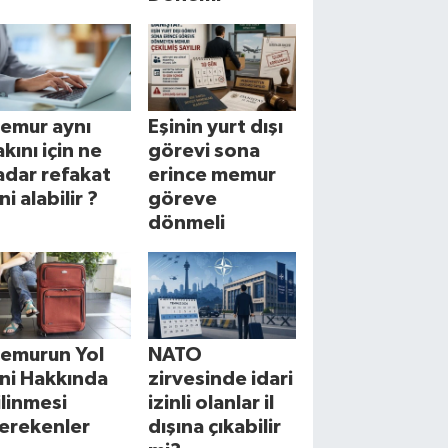
emur aynı
Eşinin yurt dışı
akını için ne
görevi sona
adar refakat
erince memur
ni alabilir ?
göreve
dönmeli
emurun Yol
NATO
zni Hakkında
zirvesinde idari
ilinmesi
izinli olanlar il
erekenler
dışına çıkabilir