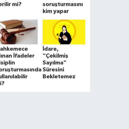
erilir mi?
soruşturmasını
kim yapar
ahkemece
İdare,
lınan İfadeler
"Çekilmiş
isiplin
Sayılma"
oruşturmasında
Süresini
llanılabilir
Bekletemez
i?