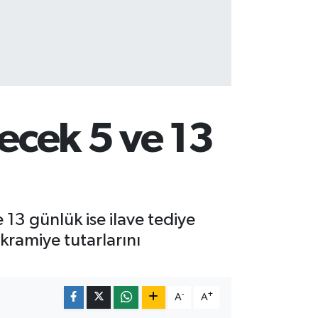
necek 5 ve 13
13 günlük ise ilave tediye
ikramiye tutarlarını
-
+
A
A