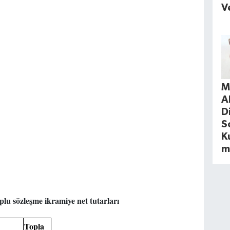
V
M
A
D
S
Ku
m
plu sözleşme ikramiye net tutarları
Topla