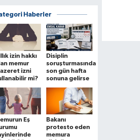
ategori Haberler
llık izin hakkı
Disiplin
lan memur
soruşturmasında
azeret izni
son gün hafta
ullanabilir mi?
sonuna gelirse
emurun Eş
Bakanı
urumu
protesto eden
ayinlerinde
memura