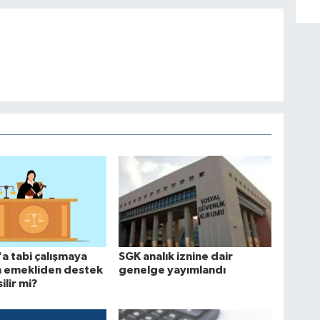
a tabi çalışmaya
SGK analık iznine dair
n emekliden destek
genelge yayımlandı
ilir mi?