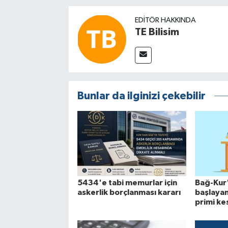
EDITÖR HAKKINDA
TE Bilisim
Bunlar da ilginizi çekebilir
5434'e tabi memurlar için
Bağ-Kur'
askerlik borçlanması kararı
başlaya
primi kes