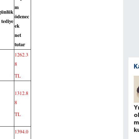
m
günlük
ödenec
ediye
ek
net
tutar
1262.3
8
L
K
TL
1312.8
8
Yı
TL
o
m
k
1394.0