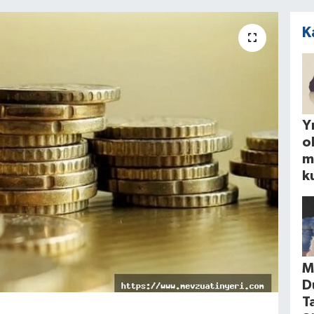
K
Yı
o
m
k
M
D
T