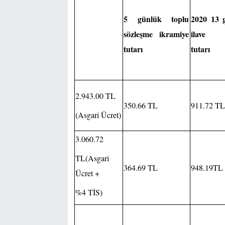
5 günlük toplu
2020 13 
sözleşme ikramiye
ilave t
tutarı
tutarı
2.943.00 TL
350.66 TL
911.72 T
(Asgari Ücret)
3.060.72
TL(Asgari
364.69 TL
948.19TL
Ücret +
%4 TİS)