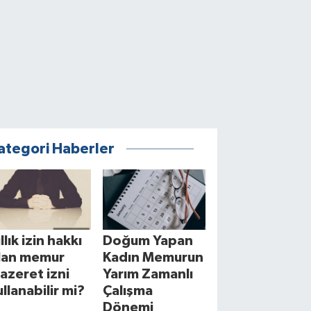
ategori Haberler
llık izin hakkı
Doğum Yapan
lan memur
Kadın Memurun
azeret izni
Yarım Zamanlı
ullanabilir mi?
Çalışma
Dönemi