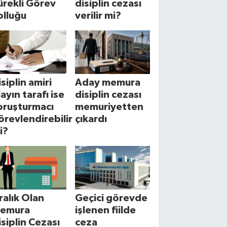
ürekli Görev
disiplin cezası
olluğu
verilir mi?
isiplin amiri
Aday memura
layın tarafı ise
disiplin cezası
oruşturmacı
memuriyetten
örevlendirebilir
çıkardı
i?
cralık Olan
Geçici görevde
emura
işlenen fiilde
isiplin Cezası
ceza