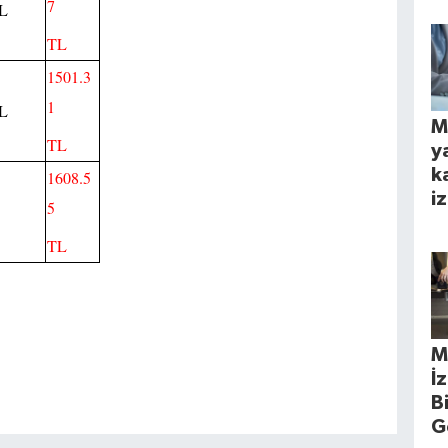
7
TL
TL
1501.3
1
TL
M
TL
y
k
1608.5
iz
5
TL
M
İ
B
G