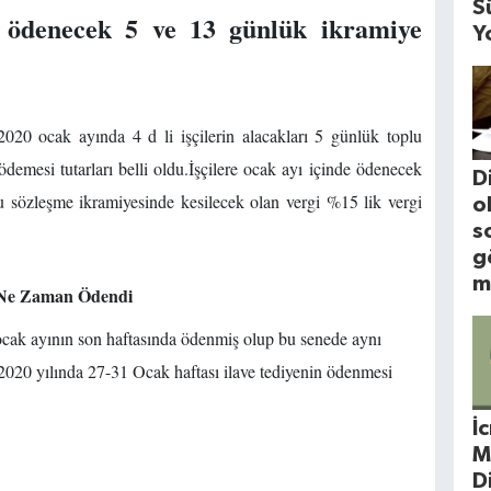
S
a ödenecek 5 ve 13 günlük ikramiye
Y
 2020 ocak ayında 4 d li işçilerin alacakları 5 günlük toplu
ödemesi tutarları belli oldu.İşçilere ocak ayı içinde ödenecek
D
u sözleşme ikramiyesinde kesilecek olan vergi %15 lik vergi
o
s
g
m
i Ne Zaman Ödendi
 ocak ayının son haftasında ödenmiş olup bu senede aynı
020 yılında 27-31 Ocak haftası ilave tediyenin ödenmesi
İ
M
D