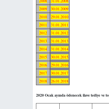
2008
31.01.2008
2009
30.01.2009
2010
29.01.2010
2011
31.01.2011
2012
31.01.2012
2013
31.01.2013
2014
31.01.2014
2015
30.01.2015
2016
29.01.2016
2017
30.01.2017
2018
26.01.2018
2020 Ocak ayında ödenecek ilave tediye ve to