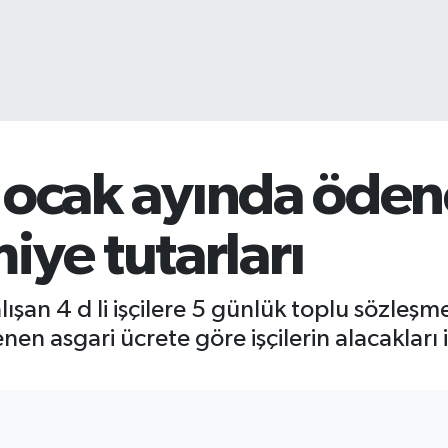
ere ocak ayında öde
iye tutarları
an 4 d li işçilere 5 günlük toplu sözleşme 
nen asgari ücrete göre işçilerin alacakları 