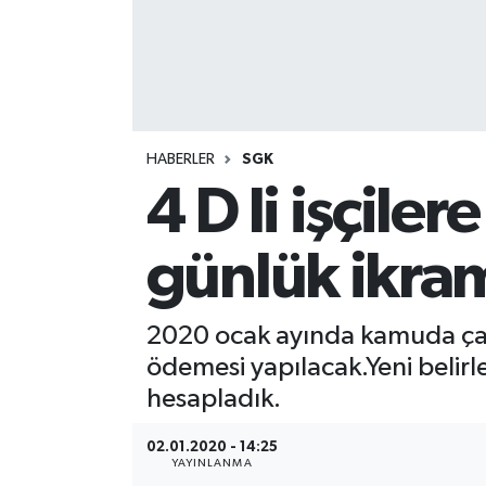
HABERLER
SGK
4 D li işçil
günlük ikram
2020 ocak ayında kamuda çalış
ödemesi yapılacak.Yeni belirle
hesapladık.
02.01.2020 - 14:25
YAYINLANMA