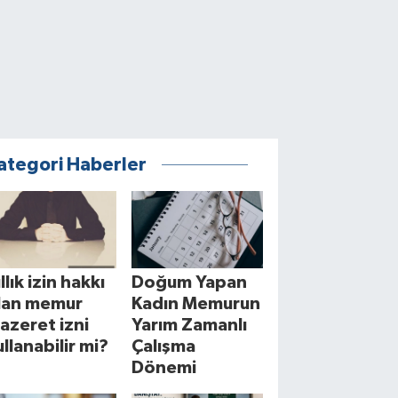
ategori Haberler
llık izin hakkı
Doğum Yapan
lan memur
Kadın Memurun
azeret izni
Yarım Zamanlı
ullanabilir mi?
Çalışma
Dönemi