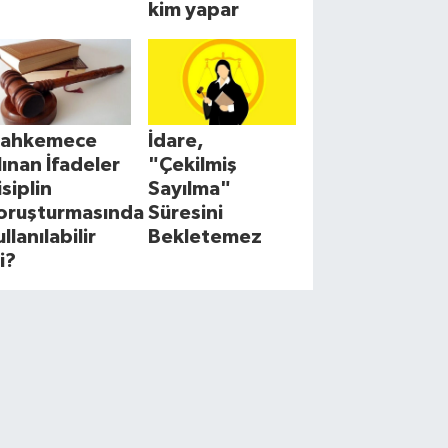
kim yapar
ahkemece
İdare,
lınan İfadeler
"Çekilmiş
isiplin
Sayılma"
oruşturmasında
Süresini
llanılabilir
Bekletemez
i?