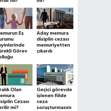
rilir mi?
mi?
emurun Eş
Aday memura
urumu
disiplin cezası
ayinlerinde
memuriyetten
ürekli Görev
çıkardı
olluğu
cralık Olan
Geçici görevde
emura
işlenen fiilde
isiplin Cezası
ceza
erilir mi?
soruşturmasını