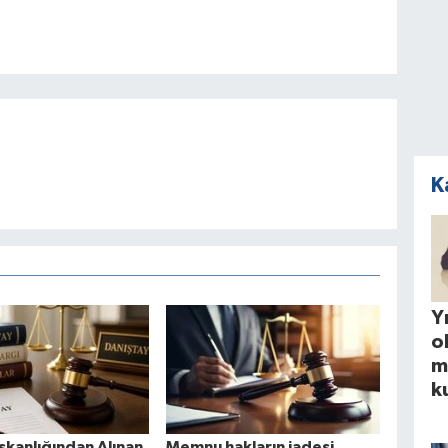
K
Yı
o
m
k
şkanlığından Alınan
Memnu hakların iadesi