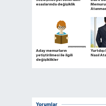
esaslarında değişiklik
Memurun
Atanmas
Aday memurların
Yurtdışı
yetiştirilmesi ile ilgili
Nasıl Ata
değişiklikler
Yorumlar