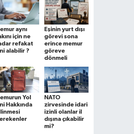
emur aynı
Eşinin yurt dışı
akını için ne
görevi sona
adar refakat
erince memur
ni alabilir ?
göreve
dönmeli
emurun Yol
NATO
zni Hakkında
zirvesinde idari
ilinmesi
izinli olanlar il
erekenler
dışına çıkabilir
mi?