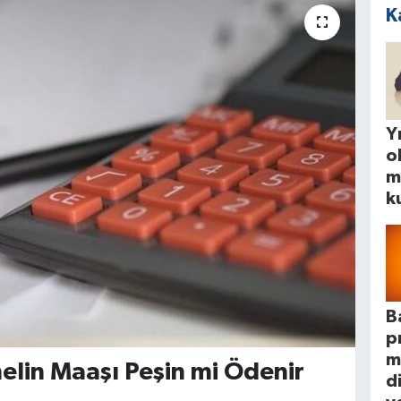
K
Yı
o
m
k
B
p
m
nelin Maaşı Peşin mi Ödenir
d