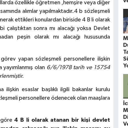
ve
llarda özellikle öğretmen ,hemşire veya diğer
psamında alımlar yapılmaktadır.4 b sözleşmeli
erak ettikleri konulardan biriside 4 B li olarak
 gibi çalıştıktan sonra mı alacağı yoksa Devlet
madan peşin olarak mı alacağı hususunda
M
D
T
S
 görev yapan sözleşmeli personellere ilişkin
Y
a yayımlanmış olan
6/6/1978 tarih ve 15754
rlenmiştir.
 ilişkin esaslar başlıklı ilgili bakanlar kurulu
özleşmeli personellere ödenecek olan maaşlara
İ
M
D
a göre
4 B li olarak atanan bir kişi devlet
V