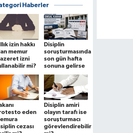
ategori Haberler
llık izin hakkı
Disiplin
lan memur
soruşturmasında
azeret izni
son gün hafta
ullanabilir mi?
sonuna gelirse
akanı
Disiplin amiri
rotesto eden
olayın tarafı ise
emura
soruşturmacı
isiplin cezası
görevlendirebilir