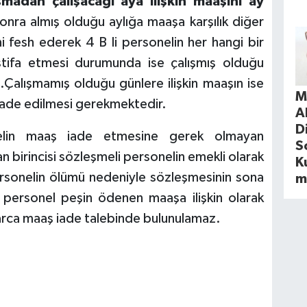
madan çalışacağı aya ilişkin maaşını ay
onra almış olduğu aylığa maaşa karşılık diğer
i fesh ederek 4 B li personelin her hangi bir
istifa etmesi durumunda ise çalışmış olduğu
z.Çalışmamış olduğu günlere ilişkin maaşın ise
M
 iade edilmesi gerekmektedir.
A
D
nelin maaş iade etmesine gerek olmayan
S
birincisi sözleşmeli personelin emekli olarak
Ku
personelin ölümü nedeniyle sözleşmesinin sona
m
personel peşin ödenen maaşa ilişkin olarak
larca maaş iade talebinde bulunulamaz.