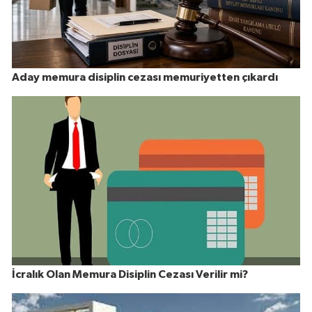
Aday memura disiplin cezası memuriyetten çıkardı
İcralık Olan Memura Disiplin Cezası Verilir mi?