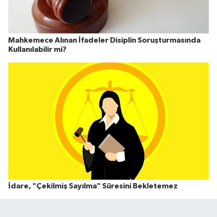
Mahkemece Alınan İfadeler Disiplin Soruşturmasında
Kullanılabilir mi?
İdare, "Çekilmiş Sayılma" Süresini Bekletemez