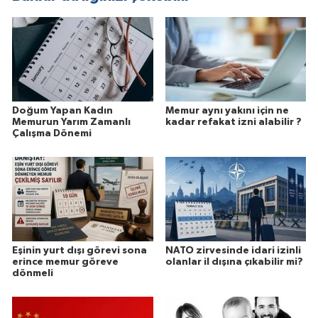
Doğum Yapan Kadın
Memur aynı yakını için ne
Memurun Yarım Zamanlı
kadar refakat izni alabilir ?
Çalışma Dönemi
Eşinin yurt dışı görevi sona
NATO zirvesinde idari izinli
erince memur göreve
olanlar il dışına çıkabilir mi?
dönmeli