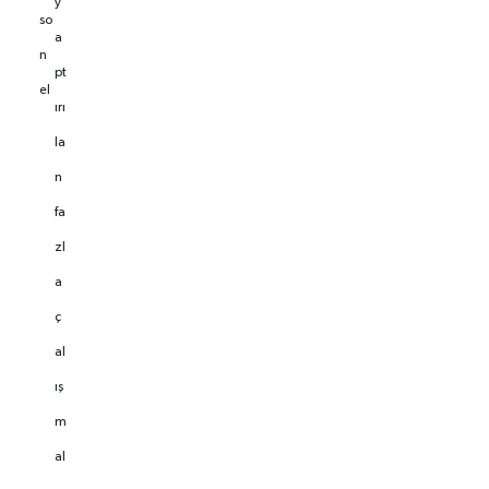
y
so
a
n
pt
el
ırı
la
n
fa
zl
a
ç
al
ış
m
al