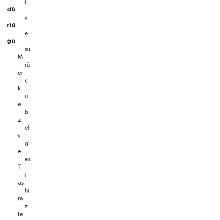
t
dü
v
rlü
e
ğü
sü
M
rü
er
c
k
ü
e
b
z
el
v
g
e
es
T
i
aş
hi
ra
z
te