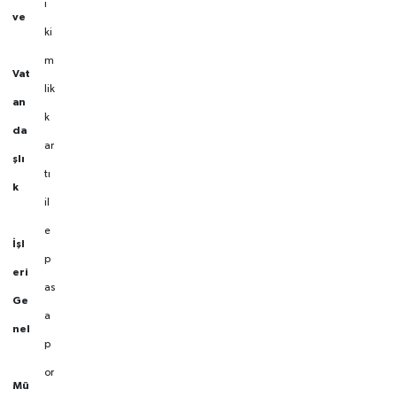
i
ve
ki
m
Vat
lik
an
k
da
ar
şlı
tı
k
il
e
İşl
p
eri
as
Ge
a
nel
p
or
Mü