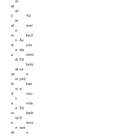
m
şk
et
il
Yılı
le
at
mer
ri
ın
kezî
n
Ay
d
yön
e
da
a
etim
ili
50
bütç
şk
ve
ist
e
in
yıld
ih
kan
iş
a
d
unu
v
a
nda
e
50
m
belir
işl
0
e
lene
e
saa
di
n