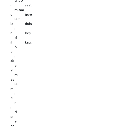
çi
50
m
saat
m
saa
ur
ücre
le
t.
la
tinin
ri
r
beş
d
il
katı .
ö
e
n
sö
e
zl
m
eş
le
m
ri
el
n
i
d
p
e
er