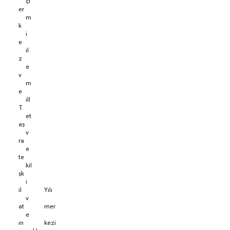
çi
er
m
k
i
e
il
z
e
v
m
e
ill
T
et
aş
v
ra
e
te
kil
şk
i
il
Yılı
v
at
mer
e
ın
kezi