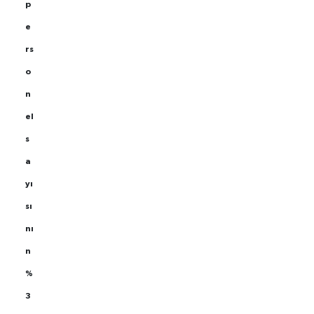
p
e
rs
o
n
el
s
a
yı
sı
nı
n
%
3