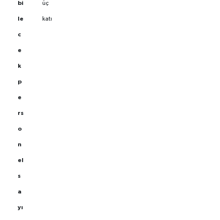
bi
üç
le
katı
c
e
k
p
e
rs
o
n
el
s
a
yı