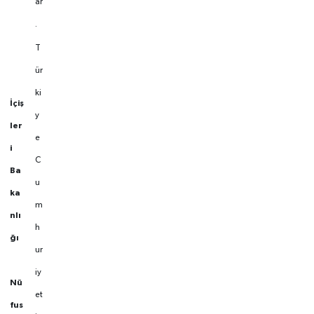
ar
.
T
ür
ki
İçiş
y
ler
e
i
C
Ba
u
ka
m
nlı
h
ğı
ur
iy
Nü
et
fus