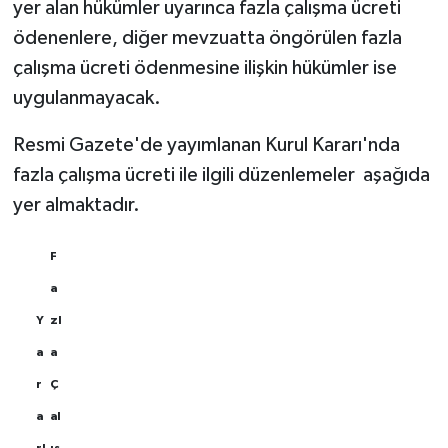
yer alan hükümler uyarınca fazla çalışma ücreti
ödenenlere, diğer mevzuatta öngörülen fazla
çalışma ücreti ödenmesine ilişkin hükümler ise
uygulanmayacak.
Resmi Gazete'de yayımlanan Kurul Kararı'nda
fazla çalışma ücreti ile ilgili düzenlemeler aşağıda
yer almaktadır.
F
a
Y
zl
a
a
r
Ç
a
al
rl
ış