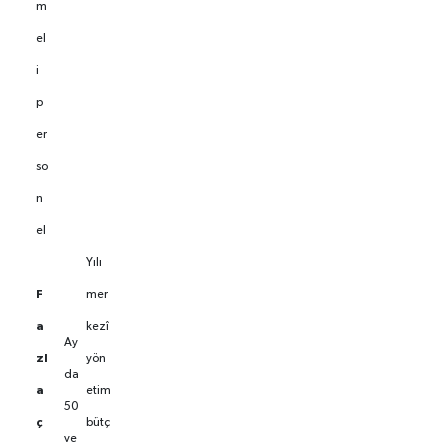
m
el
i
p
er
so
n
el
Yılı
F
mer
a
kezî
Ay
zl
yön
da
a
etim
50
ç
bütç
ve