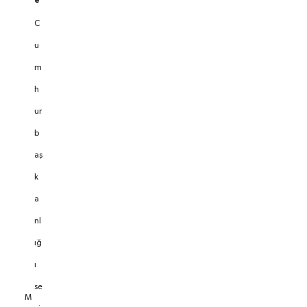
C
u
m
h
ur
b
aş
k
a
nl
ığ
ı
se
M