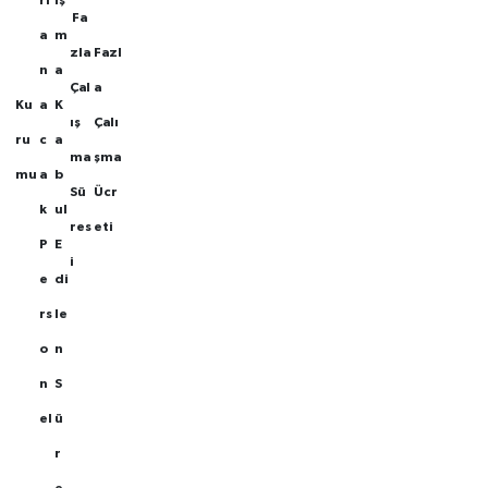
Fa
a
m
zla
Fazl
n
a
Çal
a
Ku
a
K
ış
Çalı
ru
c
a
ma
şma
mu
a
b
Sü
Ücr
k
ul
res
eti
P
E
i
e
di
rs
le
o
n
n
S
el
ü
r
e