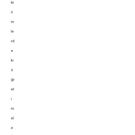
bi
ri
m
le
rd
e
ki
ö
ğr
et
i
m
el
e