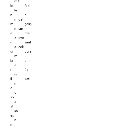
m
ti
le
fazl
le
n
a
ri
ge
m
çalış
n
çm
e
ma
z
eye
m
saat
a
cek
ur
ücre
m
.
la
tinin
a
r
üç
nı
il
katı
n
e
d
sö
a
zl
so
eş
n
m