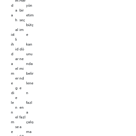
m
Her
d
yön
a
bir
a
etim
h
seç
bütç
al
im
ist
e
li
ih
kan
id
dö
d
unu
ar
ne
a
nda
el
mi
m
belir
er
nd
e
lene
g
e
di
n
e
le
fazl
n
en
n
a
el
fazl
m
çalış
se
a
e
ma