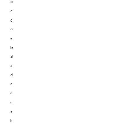
er
e
g
ör
e
fa
zl
a
ol
a
n
m
a
h