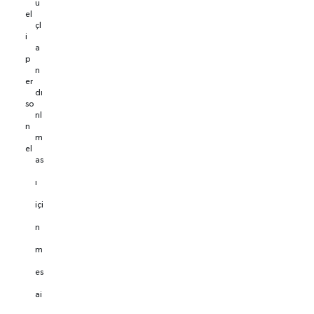
u
el
çl
i
a
p
n
er
dı
so
rıl
n
m
el
as
ı
içi
n
m
es
ai