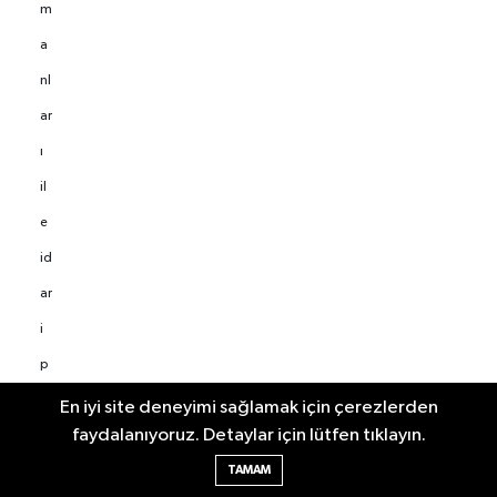
m
a
nl
ar
ı
il
e
id
ar
i
p
er
En iyi site deneyimi sağlamak için çerezlerden
faydalanıyoruz. Detaylar için lütfen tıklayın.
so
TAMAM
n