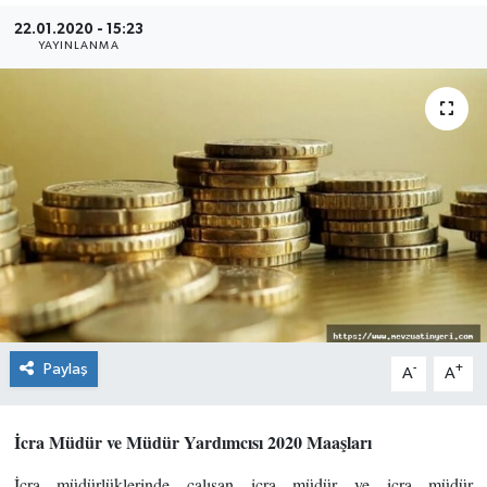
22.01.2020 - 15:23
YAYINLANMA
Paylaş
-
+
A
A
İcra Müdür ve Müdür Yardımcısı 2020 Maaşları
İcra müdürlüklerinde çalışan icra müdür ve icra müdür