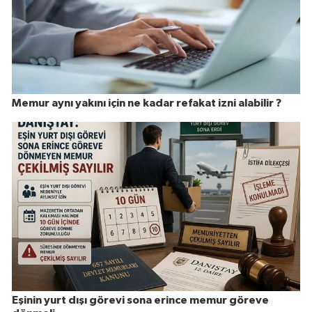
Memur aynı yakını için ne kadar refakat izni alabilir ?
Eşinin yurt dışı görevi sona erince memur göreve