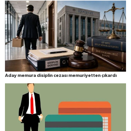
Aday memura disiplin cezası memuriyetten çıkardı