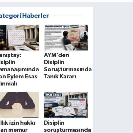
ategori Haberler
anıştay:
AYM’den
isiplin
Disiplin
amanaşımında
Soruşturmasında
on Eylem Esas
Tanık Kararı
lınmalı
llık izin hakkı
Disiplin
lan memur
soruşturmasında