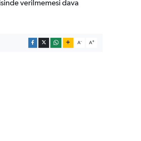
isinde verilmemesi dava
-
+
A
A