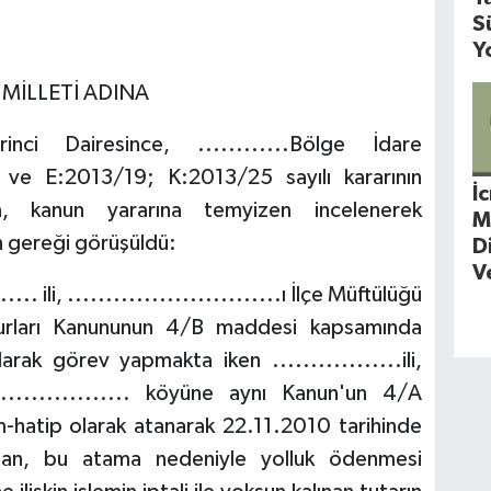
S
Y
 MİLLETİ ADINA
ci Dairesince, ............Bölge İdare
 ve E:2013/19; K:2013/25 sayılı kararının
İ
an, kanun yararına temyizen incelenerek
M
in gereği görüşüldü:
D
V
. ili, ............................ı İlçe Müftülüğü
urları Kanununun 4/B maddesi kapsamında
ak görev yapmakta iken .................ili,
...................... köyüne aynı Kanun'un 4/A
hatip olarak atanarak 22.11.2010 tarihinde
dan, bu atama nedeniyle yolluk ödenmesi