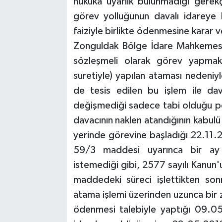
hukuka uyarlık bulunmadığı gerekçe
görev yolluğunun davalı idareye b
faiziyle birlikte ödenmesine karar ve
Zonguldak Bölge İdare Mahkemesin
sözleşmeli olarak görev yapmakt
suretiyle) yapılan ataması nedeniyl
de tesis edilen bu işlem ile dav
değişmediği sadece tabi olduğu per
davacının naklen atandığının kabulü
yerinde görevine başladığı 22.11.2
59/3 maddesi uyarınca bir ay 
istemediği gibi, 2577 sayılı Kanu
maddedeki süreci işlettikten son
atama işlemi üzerinden uzunca bir 
ödenmesi talebiyle yaptığı 09.05