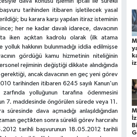
siyle dava konusu işlemin iptali ile sürekli
aşvuru tarihinden itibaren işletilecek yasal
rildiği; bu karara karşı yapılan itiraz isteminin
ce; her ne kadar davalı idarece, davacının
a iken açıktan kadrolu olarak (ilk atama
M
e yolluk hakkının bulunmadığı iddia edilmişse
y
k
acının gördüğü kamu hizmetinin niteliğinin
iz
sonel rejiminin değiştiği dikkate alındığında
 gerektiği, ancak davacının en geç yeni görev
010 tarihinden itibaren 6245 sayılı Kanun'un
zarfında yolluğunun tarafına ödenmesini
n'un 7. maddesinde öngörülen sürede veya 11.
M
ra süresinde dava açmadığı anlaşıldığından
İ
zaman geçtikten sonra sürekli görev harcırahı
B
.2012 tarihli başvurunun 18.05.2012 tarihli
G