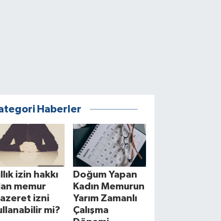
ategori Haberler
llık izin hakkı
Doğum Yapan
lan memur
Kadın Memurun
azeret izni
Yarım Zamanlı
ullanabilir mi?
Çalışma