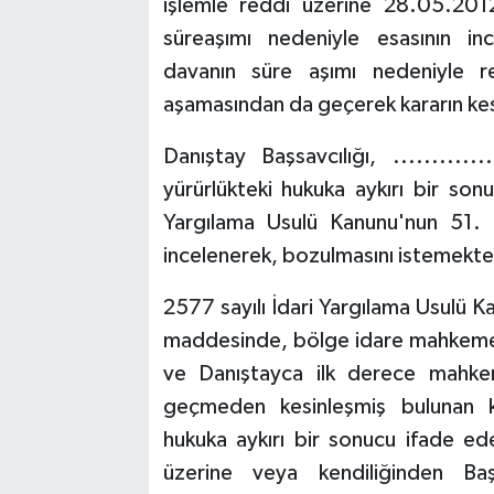
işlemle reddi üzerine 28.05.2012 
süreaşımı nedeniyle esasının in
davanın süre aşımı nedeniyle r
aşamasından da geçerek kararın kesi
Danıştay Başsavcılığı, ...........
yürürlükteki hukuka aykırı bir son
Yargılama Usulü Kanunu'nun 51. 
incelenerek, bozulmasını istemekte
2577 sayılı İdari Yargılama Usulü K
maddesinde, bölge idare mahkemesi
ve Danıştayca ilk derece mahkem
geçmeden kesinleşmiş bulunan kar
hukuka aykırı bir sonucu ifade eden
üzerine veya kendiliğinden Ba