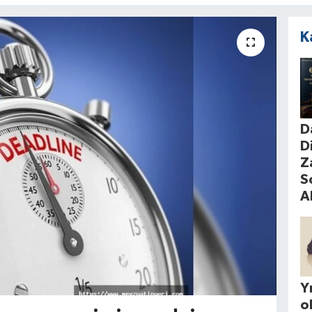
K
D
D
Z
S
A
Yı
o