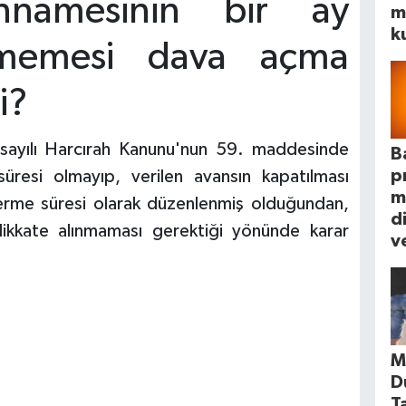
nnamesinin bir ay
m
k
ilmemesi dava açma
i?
 sayılı Harcırah Kanunu'nun 59. maddesinde
B
p
 süresi olmayıp, verilen avansın kapatılması
m
rme süresi olarak düzenlenmiş olduğundan,
d
ikkate alınmaması gerektiği yönünde karar
ve
M
D
T