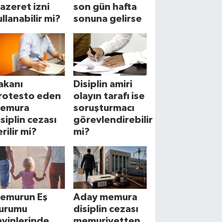
azeret izni
son gün hafta
ullanabilir mi?
sonuna gelirse
akanı
Disiplin amiri
rotesto eden
olayın tarafı ise
emura
soruşturmacı
isiplin cezası
görevlendirebilir
rilir mi?
mi?
emurun Eş
Aday memura
urumu
disiplin cezası
ayinlerinde
memuriyetten