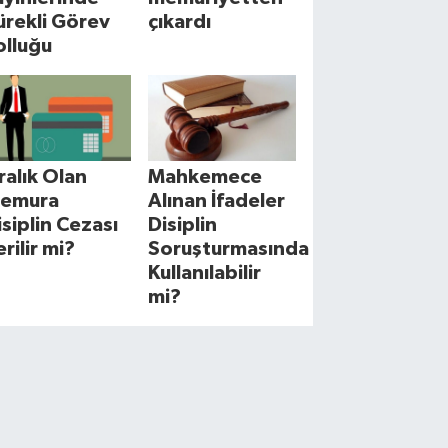
ürekli Görev
çıkardı
olluğu
cralık Olan
Mahkemece
emura
Alınan İfadeler
isiplin Cezası
Disiplin
erilir mi?
Soruşturmasında
Kullanılabilir
mi?