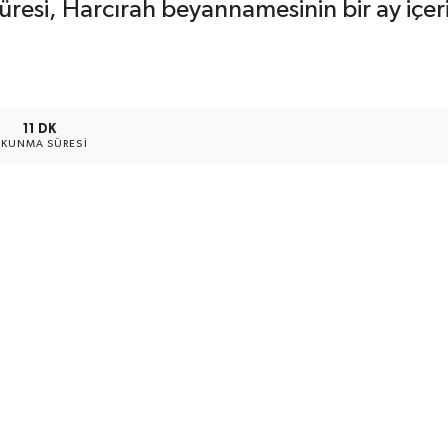
esi, Harcırah beyannamesinin bir ay içer
11 DK
KUNMA SÜRESI