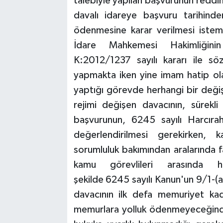
talebiyle yapılan başvurunun reddine 
davalı idareye başvuru tarihinden 
ödenmesine karar verilmesi istemiyl
İdare Mahkemesi Hakimliğini
K:2012/1237 sayılı kararı ile s
yapmakta iken yine imam hatip ol
yaptığı görevde herhangi bir değiş
rejimi değişen davacının, sürekl
başvurunun, 6245 sayılı Harcır
değerlendirilmesi gerekirken, 
sorumluluk bakımından aralarında f
kamu görevlileri arasında h
şekilde 6245 sayılı Kanun'un 9/1-
davacının ilk defa memuriyet k
memurlara yolluk ödenmeyeceğinde