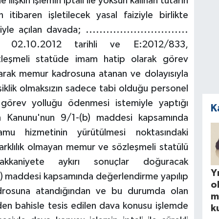
ilişkin işlemin iptali ile yoksun kalınan tutarın
itibaren işletilecek yasal faiziyle birlikte
e açılan davada; ..............................
n 02.10.2012 tarihli ve E:2012/833,
özleşmeli statüde imam hatip olarak görev
arak memur kadrosuna atanan ve dolayısıyla
iklik olmaksızın sadece tabi olduğu personel
i görev yolluğu ödenmesi istemiyle yaptığı
K
ah Kanunu'nun 9/1-(b) maddesi kapsamında
kamu hizmetinin yürütülmesi noktasındaki
arklılık olmayan memur ve sözleşmeli statülü
akkaniyete aykırı sonuçlar doğuracak
Yı
(a) maddesi kapsamında değerlendirme yapılıp
o
adrosuna atandığından ve bu durumda olan
m
n bahisle tesis edilen dava konusu işlemde
k