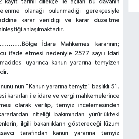
kayıt tarihli dilekçe ile açılan bu davanın
celenme olanağı bulunmadığı gerekçesiyle
eddine karar verildiği ve karar düzeltme
nleştiği anlaşılmaktadır.
............Bölge İdare Mahkemesi kararının;
ucu ifade etmesi nedeniyle 2577 sayılı İdari
maddesi uyarınca kanun yararına temyizen
dir.
anunu'nun "Kanun yararına temyiz" başlıklı 51.
 kararları ile idare ve vergi mahkemelerince
esi olarak verilip, temyiz incelemesinden
arlardan niteliği bakımından yürürlükteki
lerin, ilgili bakanlıkların göstereceği lüzum
şsavcı tarafından kanun yararına temyiz