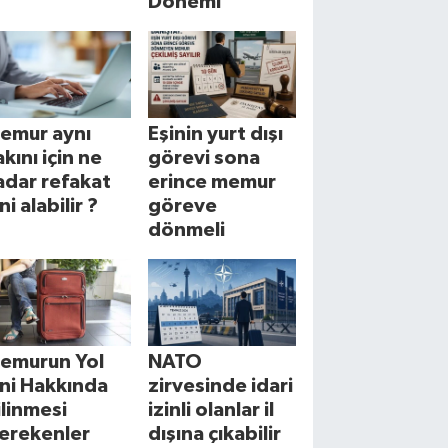
Dönemi
emur aynı
Eşinin yurt dışı
akını için ne
görevi sona
adar refakat
erince memur
ni alabilir ?
göreve
dönmeli
emurun Yol
NATO
zni Hakkında
zirvesinde idari
ilinmesi
izinli olanlar il
erekenler
dışına çıkabilir