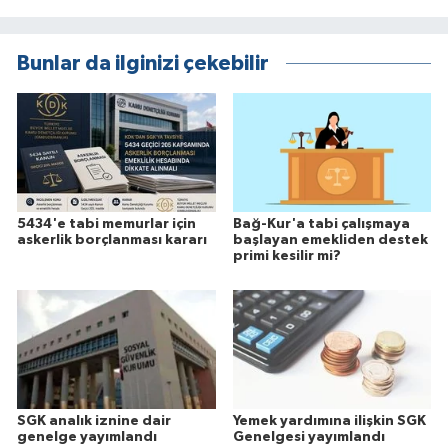
Bunlar da ilginizi çekebilir
5434'e tabi memurlar için
Bağ-Kur'a tabi çalışmaya
askerlik borçlanması kararı
başlayan emekliden destek
primi kesilir mi?
SGK analık iznine dair
Yemek yardımına ilişkin SGK
genelge yayımlandı
Genelgesi yayımlandı