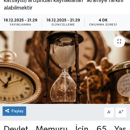
katsayısı) artışından kaynaklanan "ikramiye farkını"
alabilmektir
16.12.2025 - 21:29
16.12.2025 - 21:29
4 DK
YAYINLANMA
GÜNCELLEME
OKUNMA SÜRESI
Paylaş
-
+
A
A
Devlet Memuru İçin 65 Yaş