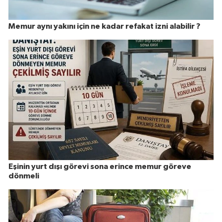
Memur aynı yakını için ne kadar refakat izni alabilir ?
Eşinin yurt dışı görevi sona erince memur göreve
dönmeli