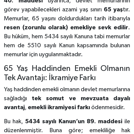
40. maddesi
uyarınca, devlet memurlarının
görev yapabilecekleri azami yaş sınırı
65 yaş
tır.
Memurlar, 65 yaşını doldurdukları tarih itibarıyla
resen (zorunlu olarak) emekliye sevk edilir
.
Bu hüküm, hem 5434 sayılı Kanuna tabi memurlar
hem de 5510 sayılı Kanun kapsamında bulunan
memurlar için uygulanmaktadır.
65 Yaş Haddinden Emekli Olmanın
Tek Avantajı: İkramiye Farkı
Yaş haddinden emekli olmanın devlet memurlarına
sağladığı
tek somut ve mevzuata dayalı
avantaj
,
emekli ikramiyesi farkı
ödenmesidir.
Bu hak,
5434 sayılı Kanun’un 89. maddesi
ile
düzenlenmiştir. Buna göre; emekliliğe hak