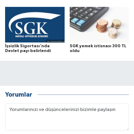
İşsizlik Sigortası'nda
SGK yemek istisnası 300 TL
Devlet payı belirlendi
oldu
Yorumlar