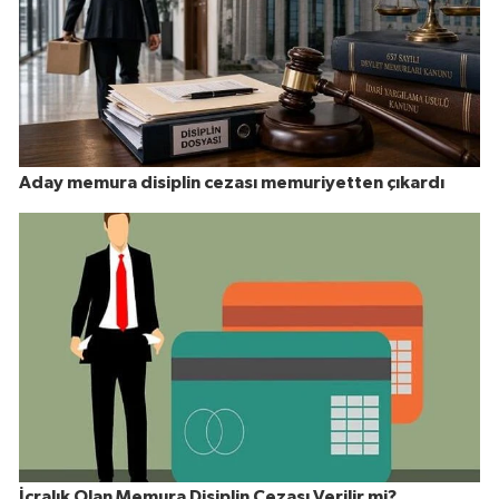
Aday memura disiplin cezası memuriyetten çıkardı
İcralık Olan Memura Disiplin Cezası Verilir mi?