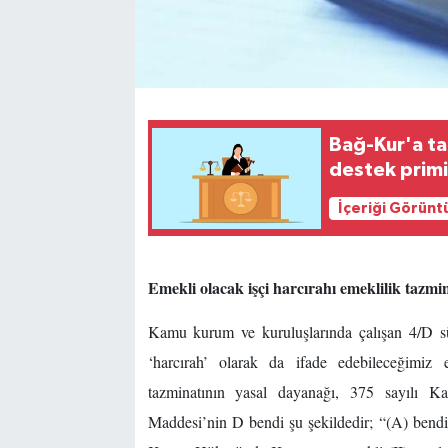
Bağ-Kur'a ta
destek primi 
İçeriği Görünt
Emekli olacak işçi harcırahı emeklilik tazmi
Kamu kurum ve kuruluşlarında çalışan 4/D sür
‘harcırah’ olarak da ifade edebileceğimiz 
tazminatının yasal dayanağı, 375 sayılı
Maddesi’nin D bendi şu şekildedir; “(A) bendi 