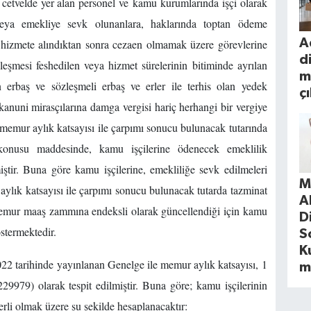
etvelde yer alan personel ve kamu kurumlarında işçi olarak
n veya emekliye sevk olunanlara, haklarında toptan ödeme
A
 hizmete alındıktan sonra cezaen olmamak üzere görevlerine
d
zleşmesi feshedilen veya hizmet sürelerinin bitiminde ayrılan
m
 erbaş ve sözleşmeli erbaş ve erler ile terhis olan yedek
ç
kanuni mirasçılarına damga vergisi hariç herhangi bir vergiye
 memur aylık katsayısı ile çarpımı sonucu bulunacak tutarında
konusu maddesinde, kamu işçilerine ödenecek emeklilik
miştir. Buna göre kamu işçilerine, emekliliğe sevk edilmeleri
M
lık katsayısı ile çarpımı sonucu bulunacak tutarda tazminat
A
memur maaş zammına endeksli olarak güncellendiği için kamu
D
östermektedir.
S
Ku
22 tarihinde yayınlanan Genelge ile memur aylık katsayısı, 1
m
9979) olarak tespit edilmiştir. Buna göre; kamu işçilerinin
rli olmak üzere şu şekilde hesaplanacaktır: