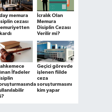
day memura
İcralık Olan
isiplin cezası
Memura
emuriyetten
Disiplin Cezası
ıkardı
Verilir mi?
ahkemece
Geçici görevde
lınan İfadeler
işlenen fiilde
isiplin
ceza
oruşturmasında
soruşturmasını
llanılabilir
kim yapar
i?