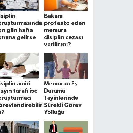
isiplin
Bakanı
oruşturmasında
protesto eden
on gün hafta
memura
onuna gelirse
disiplin cezası
verilir mi?
isiplin amiri
Memurun Eş
layın tarafı ise
Durumu
oruşturmacı
Tayinlerinde
örevlendirebilir
Sürekli Görev
i?
Yolluğu