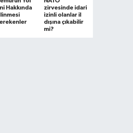
emurun Yol
NATO
zni Hakkında
zirvesinde idari
ilinmesi
izinli olanlar il
erekenler
dışına çıkabilir
mi?