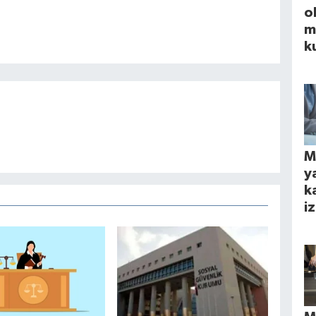
o
m
k
M
y
k
iz