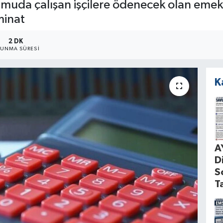
muda çalışan işçilere ödenecek olan emekli
minat
2 DK
UNMA SÜRESI
K
A
D
S
T