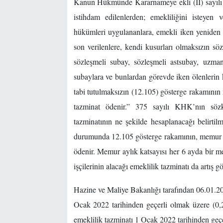
Kanun Hükmünde Kararnameye ekli (II) sayılı c
istihdam edilenlerden; emekliliğini isteye
hükümleri uygulananlara, emekli iken yeniden
son verilenlere, kendi kusurları olmaksızın sö
sözleşmeli subay, sözleşmeli astsubay, uzman
subaylara ve bunlardan görevde iken ölenlerin 
tabi tutulmaksızın (12.105) gösterge rakamının
tazminat ödenir.” 375 sayılı KHK’nın söz
tazminatının ne şekilde hesaplanacağı belirtil
durumunda 12.105 gösterge rakamının, memur ay
ödenir. Memur aylık katsayısı her 6 ayda bir 
işçilerinin alacağı emeklilik tazminatı da artış g
Hazine ve Maliye Bakanlığı tarafından 06.01.20
Ocak 2022 tarihinden geçerli olmak üzere (0,22
emeklilik tazminatı 1 Ocak 2022 tarihinden geçe