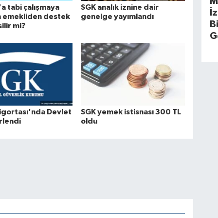
M
a tabi çalışmaya
SGK analık iznine dair
İ
n emekliden destek
genelge yayımlandı
B
ilir mi?
G
 Sigortası'nda Devlet
SGK yemek istisnası 300 TL
rlendi
oldu