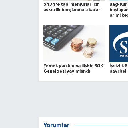
5434'e tabi memurlar için
Bağ-Kur'
askerlik borçlanması kararı
başlaya
primi kes
Yemek yardımına ilişkin SGK
İşsizlik
Genelgesi yayımlandı
payı beli
Yorumlar