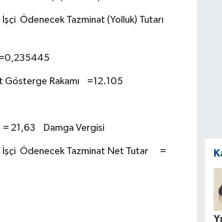
şçi Ödenecek Tazminat (Yolluk) Tutarı
ı =0,235445
at Gösterge Rakamı =12.105
 = 21,63 Damga Vergisi
 İşçi Ödenecek Tazminat Net Tutar =
K
Yı