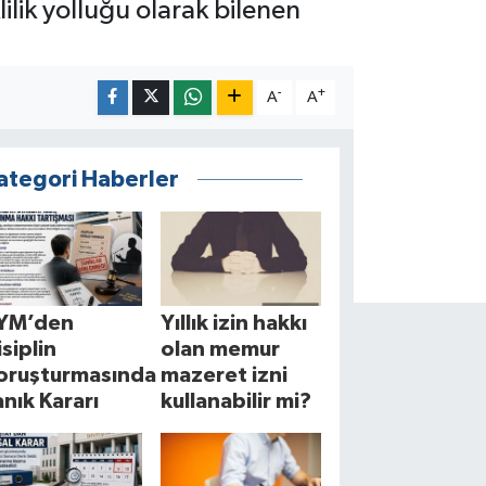
lik yolluğu olarak bilenen
-
+
A
A
ategori Haberler
YM’den
Yıllık izin hakkı
isiplin
olan memur
oruşturmasında
mazeret izni
anık Kararı
kullanabilir mi?