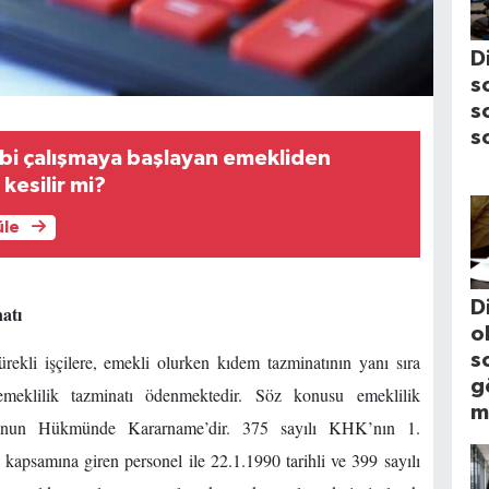
D
s
s
s
bi çalışmaya başlayan emekliden
kesilir mi?
üle
D
natı
o
s
ekli işçilere, emekli olurken kıdem tazminatının yanı sıra
g
emeklilik tazminatı ödenmektedir. Söz konusu emeklilik
m
 Kanun Hükmünde Kararname’dir. 375 sayılı KHK’nın 1.
kapsamına giren personel ile 22.1.1990 tarihli ve 399 sayılı