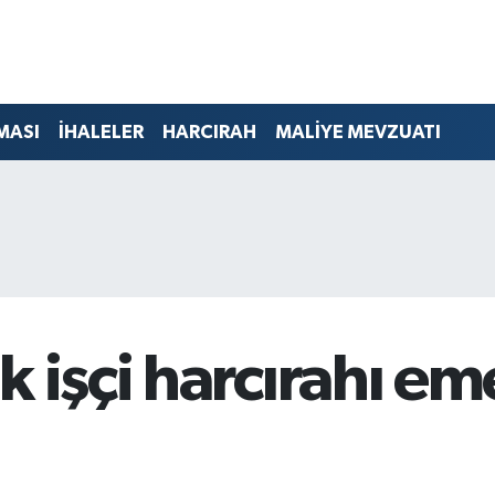
MASI
İHALELER
HARCIRAH
MALİYE MEVZUATI
 işçi harcırahı eme