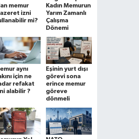
lan memur
Kadın Memurun
azeret izni
Yarım Zamanlı
ullanabilir mi?
Çalışma
Dönemi
emur aynı
Eşinin yurt dışı
akını için ne
görevi sona
adar refakat
erince memur
ni alabilir ?
göreve
dönmeli