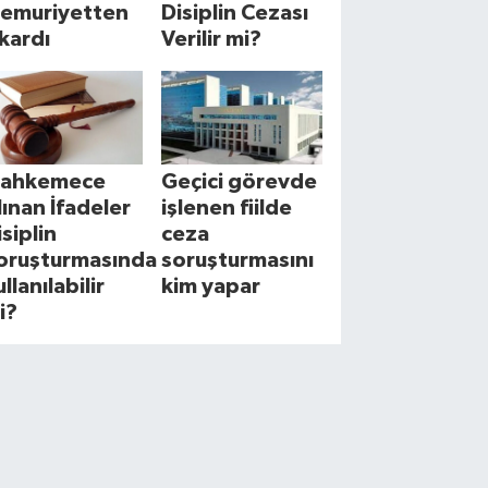
emuriyetten
Disiplin Cezası
ıkardı
Verilir mi?
ahkemece
Geçici görevde
lınan İfadeler
işlenen fiilde
isiplin
ceza
oruşturmasında
soruşturmasını
llanılabilir
kim yapar
i?