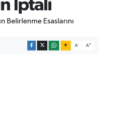
n İptali
n Belirlenme Esaslarını
-
+
A
A