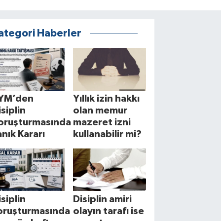
ategori Haberler
YM’den
Yıllık izin hakkı
isiplin
olan memur
oruşturmasında
mazeret izni
anık Kararı
kullanabilir mi?
isiplin
Disiplin amiri
oruşturmasında
olayın tarafı ise