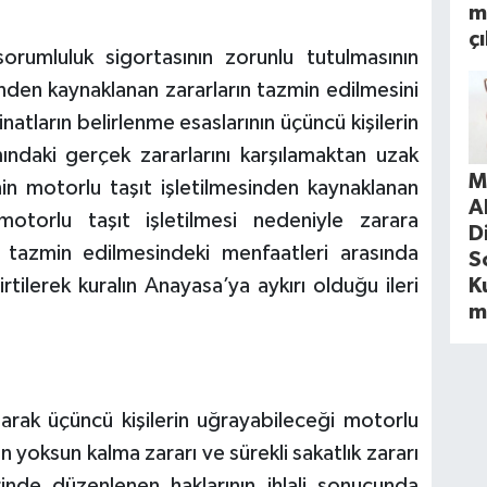
m
ç
orumluluk sigortasının zorunlu tutulmasının
inden kaynaklanan zararların tazmin edilmesini
tların belirlenme esaslarının üçüncü kişilerin
ndaki gerçek zararlarını karşılamaktan uzak
M
nin motorlu taşıt işletilmesinden kaynaklanan
A
 motorlu taşıt işletilmesi nedeniyle zarara
D
n tazmin edilmesindeki menfaatleri arasında
S
tilerek kuralın Anayasa’ya aykırı olduğu ileri
Ku
m
larak üçüncü kişilerin uğrayabileceği motorlu
n yoksun kalma zararı ve sürekli sakatlık zararı
nde düzenlenen haklarının ihlali sonucunda