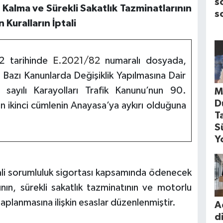
s
alma ve Sürekli Sakatlık Tazminatlarının
s
Kuralların İptali
2 tarihinde
E.2021/82
numaralı dosyada,
le Bazı Kanunlarda Değişiklik Yapılmasına Dair
ayılı Karayolları Trafik Kanunu’nun 90.
M
D
en ikinci cümlenin Anayasa’ya aykırı olduğuna
T
S
Y
ali sorumluluk sigortası kapsamında ödenecek
ın, sürekli sakatlık tazminatının ve motorlu
aplanmasına ilişkin esaslar düzenlenmiştir.
A
d