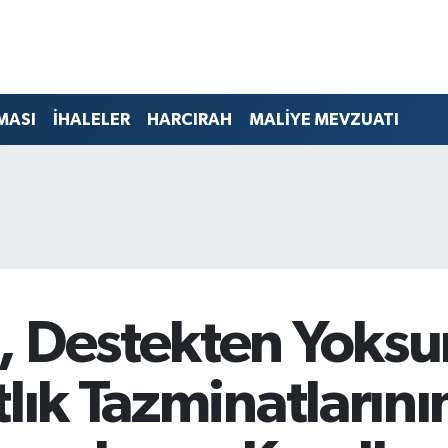
MASI
İHALELER
HARCIRAH
MALİYE MEVZUATI
, Destekten Yoksu
tlık Tazminatların