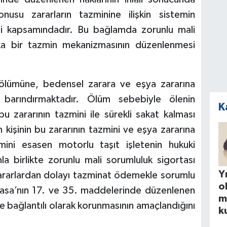
nusu zararların tazminine ilişkin sistemin
isi kapsamındadır. Bu bağlamda zorunlu mali
ka bir tazmin mekanizmasının düzenlenmesi
in ölümüne, bedensel zarara ve eşya zararına
 barındırmaktadır. Ölüm sebebiyle ölenin
K
u zararının tazmini ile sürekli sakat kalması
kişinin bu zararının tazmini ve eşya zararına
zmini esasen motorlu taşıt işletenin hukuki
a birlikte zorunlu mali sorumluluk sigortası
Yı
zararlardan dolayı tazminat ödemekle sorumlu
o
ayasa’nın 17. ve 35. maddelerinde düzenlenen
m
e bağlantılı olarak korunmasının amaçlandığını
k