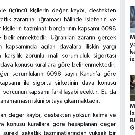
iyle üçüncü kişilerin değer kaybı, destekten
tlık zararına uğraması hâlinde işletenin ve
 kişilerin tazminat borçlarının kapsamı 6098
M
e belirlenmektedir. Uğranılan zararın gerçek
y
 kapsamında açılan davalara ilişkin yargı
k
a karşılık zorunlu mali sorumluluk sigortası
iz
ava konusu kurallara göre belirlenmektedir.
ğer sorumluların 6098 sayılı Kanun’a göre
kapsamı ile sigorta şirketinin dava konusu
 borcunun kapsamı farklılaşabilecektir. Bu da
lanamaması riskini ortaya çıkarmaktadır.
M
İ
nan değer kaybı, destekten yoksun kalma ve
B
dava konusu kurallara göre hesaplanan değer
G
sürekli sakatlık tazminatlarından yüksek bir