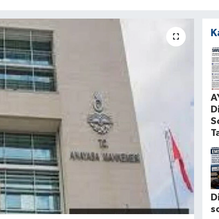
K
A
D
S
T
D
s