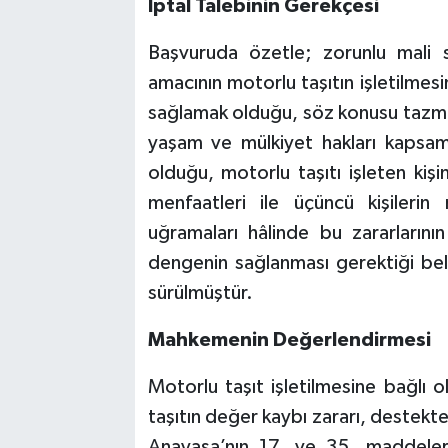
İptal Talebinin Gerekçesi
Başvuruda özetle; zorunlu mali s
amacının motorlu taşıtın işletilmes
sağlamak olduğu, söz konusu tazmina
yaşam ve mülkiyet hakları kapsamı
olduğu, motorlu taşıtı işleten kişi
menfaatleri ile üçüncü kişilerin
uğramaları hâlinde bu zararlarını
dengenin sağlanması gerektiği belir
sürülmüştür.
Mahkemenin Değerlendirmesi
Motorlu taşıt işletilmesine bağlı o
taşıtın değer kaybı zararı, destekte
Anayasa’nın 17. ve 35. maddeleri