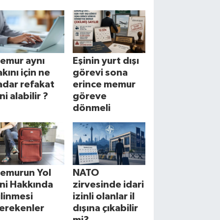
emur aynı
Eşinin yurt dışı
akını için ne
görevi sona
adar refakat
erince memur
ni alabilir ?
göreve
dönmeli
emurun Yol
NATO
zni Hakkında
zirvesinde idari
ilinmesi
izinli olanlar il
erekenler
dışına çıkabilir