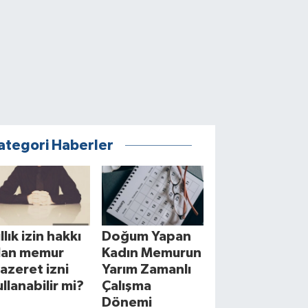
ategori Haberler
llık izin hakkı
Doğum Yapan
lan memur
Kadın Memurun
azeret izni
Yarım Zamanlı
ullanabilir mi?
Çalışma
Dönemi