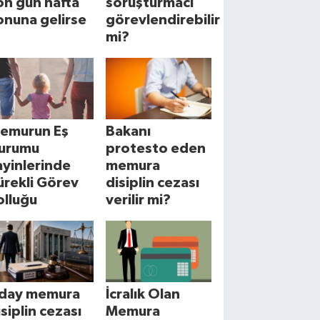
on gün hafta
soruşturmacı
onuna gelirse
görevlendirebilir
mi?
emurun Eş
Bakanı
urumu
protesto eden
ayinlerinde
memura
ürekli Görev
disiplin cezası
olluğu
verilir mi?
day memura
İcralık Olan
isiplin cezası
Memura