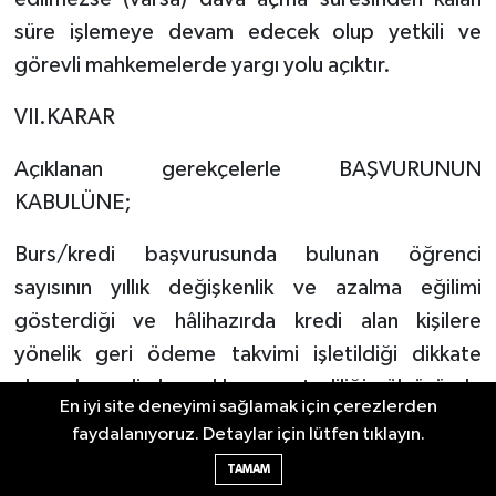
süre işlemeye devam edecek olup yetkili ve
görevli mahkemelerde yargı yolu açıktır.
VII.KARAR
Açıklanan gerekçelerle BAŞVURUNUN
KABULÜNE;
Burs/kredi başvurusunda bulunan öğrenci
sayısının yıllık değişkenlik ve azalma eğilimi
gösterdiği ve hâlihazırda kredi alan kişilere
yönelik geri ödeme takvimi işletildiği dikkate
alınarak mali kaynakların yeterliliği ölçüsünde
En iyi site deneyimi sağlamak için çerezlerden
burs/kredi talebinin değerlendirilmeye alınması
faydalanıyoruz. Detaylar için lütfen tıklayın.
hususunda GENÇLİK VE SPOR BAKANLIĞINA
TAMAM
TAVSİYEDE BULUNULMASINA,