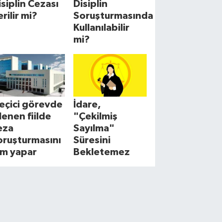
isiplin Cezası
Disiplin
erilir mi?
Soruşturmasında
Kullanılabilir
mi?
eçici görevde
İdare,
şlenen fiilde
"Çekilmiş
eza
Sayılma"
oruşturmasını
Süresini
im yapar
Bekletemez