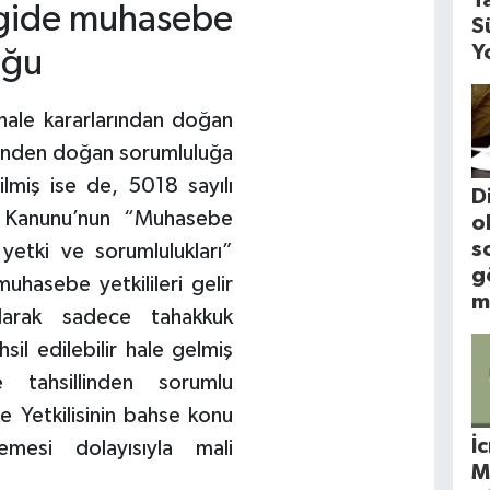
rgide muhasebe
S
Y
uğu
ale kararlarından doğan
sinden doğan sorumluluğa
lmiş ise de, 5018 sayılı
D
 Kanunu’nun “Muhasebe
o
s
yetki ve sorumlulukları”
g
muhasebe yetkilileri gelir
m
 olarak sadece tahakkuk
hsil edilebilir hale gelmiş
 tahsillinden sorumlu
 Yetkilisinin bahse konu
İ
emesi dolayısıyla mali
M