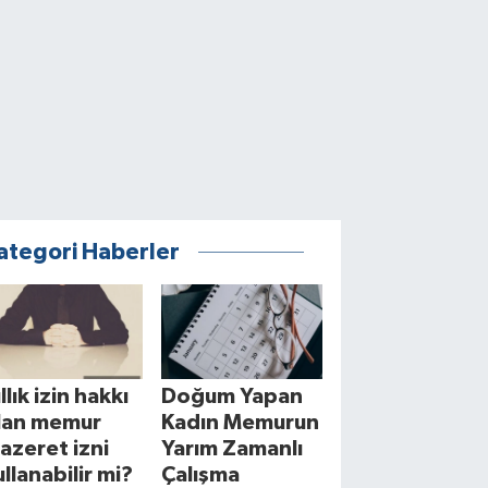
ategori Haberler
llık izin hakkı
Doğum Yapan
lan memur
Kadın Memurun
azeret izni
Yarım Zamanlı
ullanabilir mi?
Çalışma