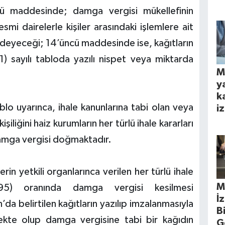
ncü maddesinde; damga vergisi mükellefinin
smi dairelerle kişiler arasındaki işlemlere ait
n ödeyeceği; 14’üncü maddesinde ise, kağıtların
) sayılı tabloda yazılı nispet veya miktarda
M
y
k
ablo uyarınca, ihale kanunlarına tabi olan veya
iz
iliğini haiz kurumların her türlü ihale kararları
amga vergisi doğmaktadır.
rin yetkili organlarınca verilen her türlü ihale
M
,95) oranında damga vergisi kesilmesi
İ
da belirtilen kağıtların yazılıp imzalanmasıyla
B
kte olup damga vergisine tabi bir kağıdın
G