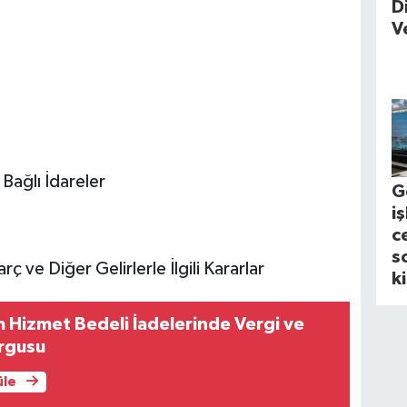
D
V
 Bağlı İdareler
G
i
c
s
ç ve Diğer Gelirlerle İlgili Kararlar
k
 Hizmet Bedeli İadelerinde Vergi ve
rgusu
üle