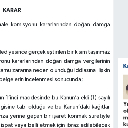
KARAR
in ihale komisyonu kararlarından doğan damga
diyesince gerçekleştirilen bir kısım taşınmaz
misyonu kararlarından doğan damga vergilerinin
K
mu zararına neden olunduğu iddiasına ilişkin
 belgelerin incelenmesi sonucunda;
 1’inci maddesinde bu Kanun’a ekli (1) sayılı
Yı
rgisine tabi olduğu ve bu Kanun’daki kağıtlar
o
imza yerine geçen bir işaret konmak suretiyle
m
k
spat veya belli etmek için ibraz edilebilecek