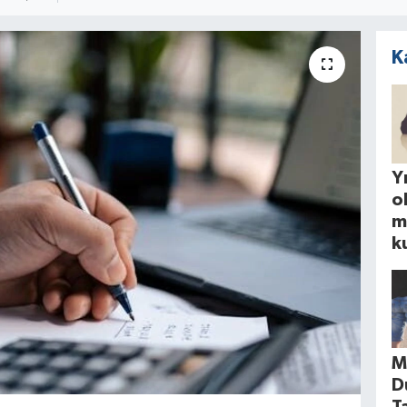
K
Yı
o
m
k
M
D
T