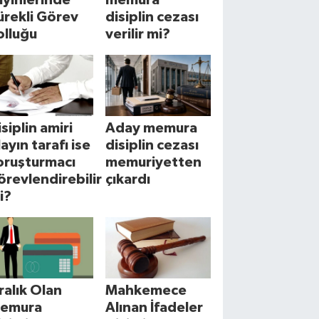
ürekli Görev
disiplin cezası
olluğu
verilir mi?
isiplin amiri
Aday memura
layın tarafı ise
disiplin cezası
oruşturmacı
memuriyetten
örevlendirebilir
çıkardı
i?
cralık Olan
Mahkemece
emura
Alınan İfadeler