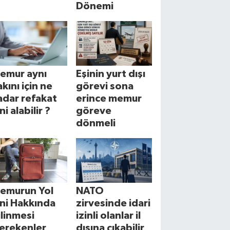
Dönemi
emur aynı
Eşinin yurt dışı
akını için ne
görevi sona
adar refakat
erince memur
ni alabilir ?
göreve
dönmeli
emurun Yol
NATO
zni Hakkında
zirvesinde idari
ilinmesi
izinli olanlar il
erekenler
dışına çıkabilir