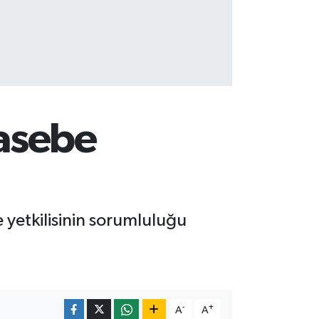
asebe
yetkilisinin sorumluluğu
-
+
A
A