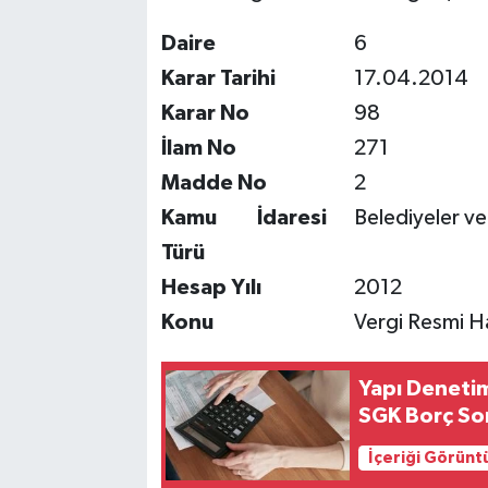
Daire
6
Karar Tarihi
17.04.2014
Karar No
98
İlam No
271
Madde No
2
Kamu İdaresi
Belediyeler ve
Türü
Hesap Yılı
2012
Konu
Vergi Resmi Har
Yapı Denetim
SGK Borç So
İçeriği Görünt