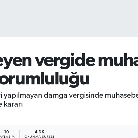
meyen vergide muh
 sorumluluğu
ri yapılmayan damga vergisinde muhasebe 
e kararı
10
4 DK
PAYLAŞIM
OKUNMA SÜRESI