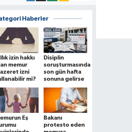
ategori Haberler
llık izin hakkı
Disiplin
lan memur
soruşturmasında
azeret izni
son gün hafta
ullanabilir mi?
sonuna gelirse
emurun Eş
Bakanı
urumu
protesto eden
ayinlerinde
memura