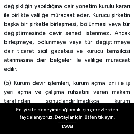
değişikliğin yapıldığına dair yönetim kurulu kararı
ile birlikte valiliğe müracaat eder. Kurucu şirketin
başka bir şirketle birleşmesi, bölünmesi veya tür
değiştirmesinde devir senedi istenmez. Ancak
birleşmeye, bölünmeye veya tür değiştirmeye
dair ticaret sicil gazetesi ve kurucu temsilcisi
atanmasına dair belgeler ile valiliğe müracaat
edilir.
(5) Kurum devir işlemleri, kurum açma izni ile iş
yeri açma ve çalışma ruhsatını veren makam
tarafından sonuçlandırılmadıkça kurum
devredilmiş sayılmaz.
En iyi site deneyimi sağlamak için çerezlerden
faydalanıyoruz. Detaylar için lütfen tıklayın.
(6) Kurucusu tüzel kişi olan kurumlarda kurucu
TAMAM
temsilcisi değişikliği için kurucu temsilcisi