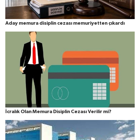
Aday memura disiplin cezası memuriyetten çıkardı
İcralık Olan Memura Disiplin Cezası Verilir mi?