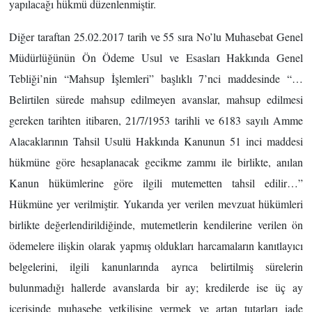
yapılacağı hükmü düzenlenmiştir.
Diğer taraftan 25.02.2017 tarih ve 55 sıra No’lu Muhasebat Genel
Müdürlüğünün Ön Ödeme Usul ve Esasları Hakkında Genel
Tebliği’nin “Mahsup İşlemleri” başlıklı 7’nci maddesinde “…
Belirtilen sürede mahsup edilmeyen avanslar, mahsup edilmesi
gereken tarihten itibaren, 21/7/1953 tarihli ve 6183 sayılı Amme
Alacaklarının Tahsil Usulü Hakkında Kanunun 51 inci maddesi
hükmüne göre hesaplanacak gecikme zammı ile birlikte, anılan
Kanun hükümlerine göre ilgili mutemetten tahsil edilir…”
Hükmüne yer verilmiştir. Yukarıda yer verilen mevzuat hükümleri
birlikte değerlendirildiğinde, mutemetlerin kendilerine verilen ön
ödemelere ilişkin olarak yapmış oldukları harcamaların kanıtlayıcı
belgelerini, ilgili kanunlarında ayrıca belirtilmiş sürelerin
bulunmadığı hallerde avanslarda bir ay; kredilerde ise üç ay
içerisinde muhasebe yetkilisine vermek ve artan tutarları iade