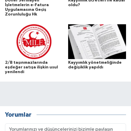
Döner Sermayeli
Kayyımlık ücretleri ne kadar
İşletmelerin e-Fatura
oldu?
Uygulamasına Geçiş
Zorunluluğu Hk
2/B taşınmazlarında
Kayyımlık yönetmeliğinde
eşdeğer satışa ilişkin usul
değişiklik yapıldı
yenilendi
Yorumlar