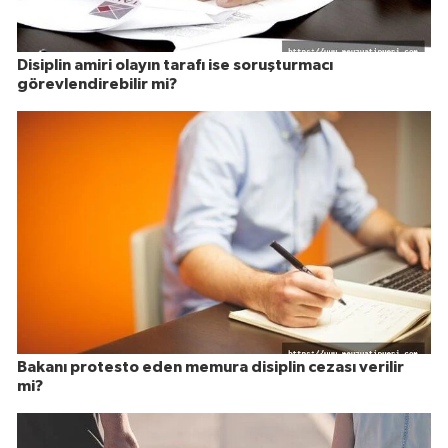
Disiplin amiri olayın tarafı ise soruşturmacı
görevlendirebilir mi?
Bakanı protesto eden memura disiplin cezası verilir
mi?