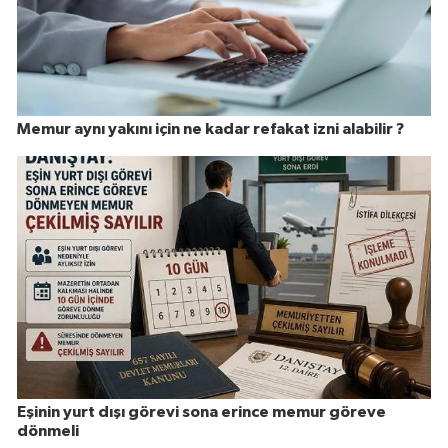
Memur aynı yakını için ne kadar refakat izni alabilir ?
Eşinin yurt dışı görevi sona erince memur göreve
dönmeli