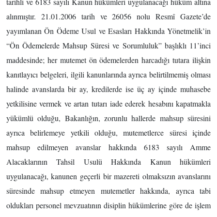
tarihli ve 6183 sayılı Kanun hükümleri uygulanacağı hüküm altına
alınmıştır. 21.01.2006 tarih ve 26056 nolu Resmî Gazete’de
yayımlanan Ön Ödeme Usul ve Esasları Hakkında Yönetmelik’in
“Ön Ödemelerde Mahsup Süresi ve Sorumluluk” başlıklı 11’inci
maddesinde; her mutemet ön ödemelerden harcadığı tutara ilişkin
kanıtlayıcı belgeleri, ilgili kanunlarında ayrıca belirtilmemiş olması
halinde avanslarda bir ay, kredilerde ise üç ay içinde muhasebe
yetkilisine vermek ve artan tutarı iade ederek hesabını kapatmakla
yükümlü olduğu, Bakanlığın, zorunlu hallerde mahsup süresini
ayrıca belirlemeye yetkili olduğu, mutemetlerce süresi içinde
mahsup edilmeyen avanslar hakkında 6183 sayılı Amme
Alacaklarının Tahsil Usulü Hakkında Kanun hükümleri
uygulanacağı, kanunen geçerli bir mazereti olmaksızın avanslarını
süresinde mahsup etmeyen mutemetler hakkında, ayrıca tabi
oldukları personel mevzuatının disiplin hükümlerine göre de işlem